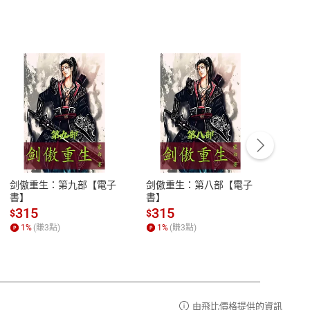
客服資訊
豫期
服務時間：週一到週五 10:00-12:00、
易解
13:00-17:00 (國定假日及例假日休息)
剑傲重生：第九部【電子
剑傲重生：第八部【電子
潜水史
品性
客服電話：0080-1857077
書】
書】
andari
al) Sc
請參
客服信箱：
聯絡店家
315
315
13
$
$
$
r【電
1
%
(賺
3
點)
1
%
(賺
3
點)
1
%
由飛比價格提供的資訊