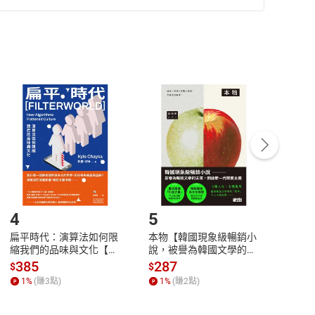
準則
第
2
條第
5
款之規定，「非以有形媒介提供之數位
，不適用消保法第
19
條第
1
項七日內無條件退貨之規
非以有形媒介提供之數位內容，消費者同意若訂購後
付款
方式
完成
訂單
中點選「瀏覽訂單明細」
>
「申請取消訂單
/
退
Payment
Complete
/退貨。
登入帳號，下載書籍後看書
4
5
6
扁平時代：演算法如何限
本物【韓國現象級暢銷小
蛋白
縮我們的品味與文化【電
說，被譽為韓國文學的未
版）─
子書】
來】【電子書】
秘密
385
287
24
$
$
$
一本
1
%
(賺
3
點)
1
%
(賺
2
點)
1
%