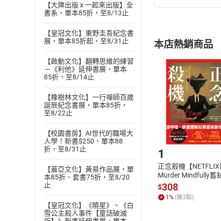
【大牌出版 x 一起來出版】全
(
一
)
依
消費
書系，單本85折，至8/13止
內容或一經提
購書須知
【皇冠文化】東野圭吾紀念書
定。
展，單本85折起，至8/31止
本店熱銷商品
(
二
)
消費者
且已下載
/
存
【啟動文化】翻轉思維的練習
挑選
商
－《利他》延伸書展，單本
退貨方式：您
85折，至8/14止
Choose
貨」，本店鋪
【橡樹林文化】一行禪師百歲
請注意，樂天
誕辰紀念書展，單本85折，
購書後，
至8/22止
【校園書房】AI世代的職場大
Step1
人學！新書$250、單本88
折，至8/31止
1
正念殺機【NETFLI
【蓋亞文化】黃易作品展，單
Murder Mindfully
本85折、套書75折，至8/20
發】【電子書】
308
止
$
1
%
(賺
3
點)
【皇冠文化】《曉星》、《白
雪公主殺人事件【童話破滅