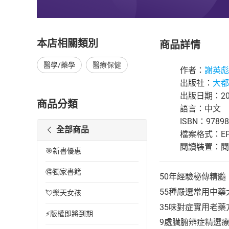
本店相關類別
商品詳情
醫學/藥學
醫療保健
作者：
謝英彪
出版社：
大都
出版日期：202
商品分類
語言：中文
ISBN：97898
全部商品
檔案格式：EP
閱讀裝置：閱讀器
🎯新書優惠
🉐獨家書籍
50年經驗秘傳精髓
55種嚴選常用中藥
💘樂天女孩
35味對症實用老藥
⚡版權即將到期
9處臟腑辨症精選