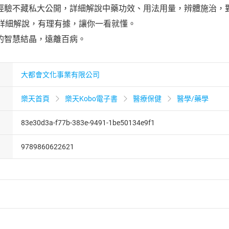
經驗不藏私大公開，詳細解說中藥功效、用法用量，辨體施治，
方詳細解說，有理有據，讓你一看就懂。
的智慧結晶，遠離百病。
大都會文化事業有限公司
樂天首頁
樂天Kobo電子書
醫療保健
醫學/藥學
83e30d3a-f77b-383e-9491-1be50134e9f1
9789860622621