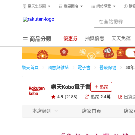
樂天生態圈
我要開店
網站導覽
購
優惠券
抽獎優惠
天天免運
商品分類
50
樂天首頁
圖書與雜誌
電子書
醫療保健
樂天Kobo電子書
追蹤
4.9
(2188)
追蹤
2.4萬
出貨
本店類別
店家首頁
店家