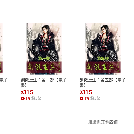
式
退換貨規範
、LINE PAY、AFTEE
本店是否提供消費者保護法七日猶
之權利，遽消費者保護法及通訊交
電子
剑傲重生：第一部【電子
剑傲重生：第五部【電子
除權合理例外情事適用準則，依商
書】
書】
質各有不同規定。詳細退換貨說明
315
315
$
$
照各商品說明。
1
%
(賺
3
點)
1
%
(賺
3
點)
詳細說明
繼續逛其他店舖