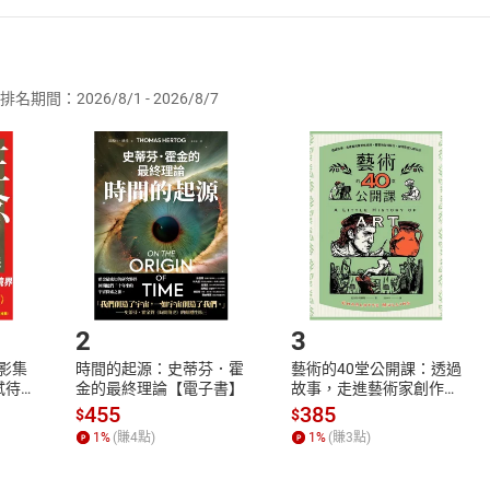
者保護法
第
19
條第
1
項後段
暨
通訊交易解除權合理例外情事適用
供即為完成之線上服務，經消費者事先同意始提供。」 之商品
排名期間：2026/8/1 - 2026/8/7
訂購本店鋪之商品即代表知悉本店鋪所銷售之商品為電子書，屬
取電子書，不得請求退貨退款。
品
放入
購物車
登入
帳號
欲取消訂單或辦理退貨時，請登入樂天市場，並於「我的訂單」
Shopping cart
Login
將依您的申請進行審核，待審核通過後將為您辦理退款事宜。
市場須以整筆訂單為單位進行取消/退貨，恕無法以單支商品取消
如何開始使用？
.選擇閱讀載具
Step2.
2
3
X影集
時間的起源：史蒂芬．霍
藝術的40堂公開課：透過
蓄弒待
金的最終理論【電子書】
故事，走進藝術家創作現
場，看藝術如何誕生、如
455
385
$
$
何形塑人類生活【電子
1
%
(賺
4
點)
1
%
(賺
3
點)
書】