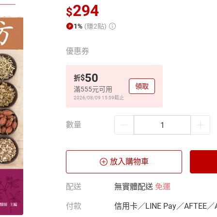
294
$
1%
(賺2點)
優惠券
50
$
折
領取
滿555元可用
2026/08/09 15:59
截止
數量
放入購物車
配送
無實體配送
免運
付款
信用卡／LINE Pay／AFTEE／