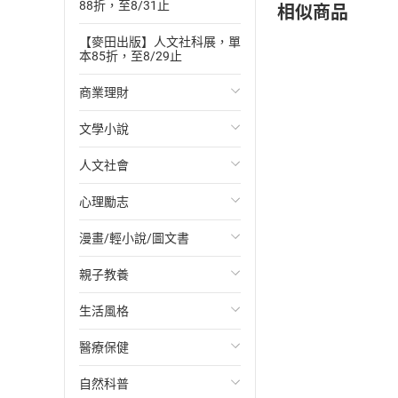
相似商品
88折，至8/31止
【麥田出版】人文社科展，單
本85折，至8/29止
商業理財
文學小說
投資理財
人文社會
經濟/趨勢
歐美文學
心理勵志
財務/金融
日本文學
國際關係
漫畫/輕小說/圖文書
管理/領導
韓國文學
政治
心靈成長/情緒
親子教養
職場工作術
華文文學
社會科學
人際關係
輕小說
生活風格
成功法
經典文學
台灣/中國歷史
兩性關係
奇幻/科幻
教育現場
醫療保健
行銷/廣告
成長/家庭生活小說
日/韓歷史
心理學
愛情故事
兒童文學/故事
飲食/食譜
自然科普
傳記
懸疑/推理小說
其他歷史/史學
職場/社會寫實
兒童科普/學習
健身/美顏
健康/養生