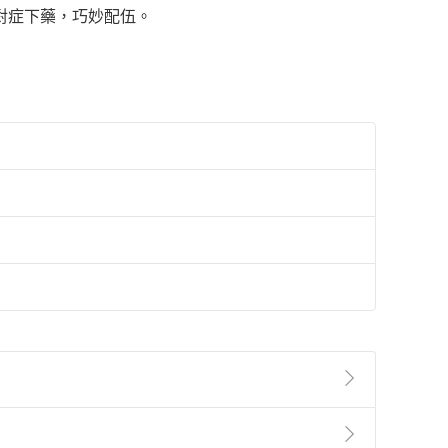
對症下藥，巧妙配伍。