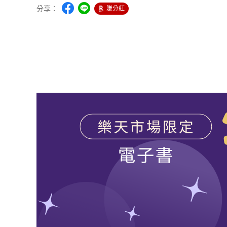
分享：
賺分紅