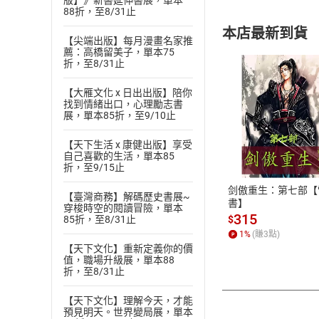
版】》新書延伸書展，單本
88折，至8/31止
本店最新到貨
【尖端出版】每月漫畫名家推
薦：高橋留美子，單本75
折，至8/31止
【大雁文化 x 日出出版】陪你
找到情緒出口，心理勵志書
展，單本85折，至9/10止
付款方
【天下生活 x 康健出版】享受
自己喜歡的生活，單本85
ATM轉帳、信用卡
折，至9/15止
剑傲重生：第七部【
【臺灣商務】解碼歷史書展~
書】
穿梭時空的閱讀冒險，單本
315
$
85折，至8/31止
1
%
(賺
3
點)
【天下文化】重新定義你的價
值，職場升級展，單本88
折，至8/31止
【天下文化】理解今天，才能
預見明天。世界變局展，單本