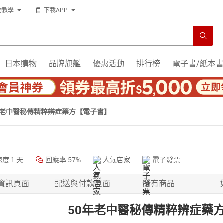
物教學
下載APP
日本購物
品牌旗艦
優惠活動
排行榜
電子書/紙本
年老中醫秘傳精粹辨症藥方【電子書】
速度
1 天
回應率
57%
人氣店家
電子發票
資訊頁面
配送與付款頁面
所有商品
50年老中醫秘傳精粹辨症藥