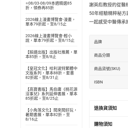
⭐08/03-08/09本週精選85
謝英彪教授的從醫
折，領券再85折
50年經驗精粹秘
2026線上漫畫博覽會-漫畫，
一起感受中醫傳承
單本79折起，至8/15止
2026線上漫畫博覽會-輕小
說，單本79折起，至8/15止
品牌
【臉譜出版】出版社推薦，單
商品分類
本85折，至8/8止
【皇冠文化】哈利波特繁體中
商品貨號(SKU)
文版系列，單本88折，套書
82折起，至8/31止
ISBN
【高寶書版】馬伯庸《桃花源
沒事兒》系列延伸書展，單本
85折起，至8/25止
退換貨須知
【小角落文化】閱來閱好玩，
暑期書展，單本82折，至
8/16止
購物須知
退換貨規定：