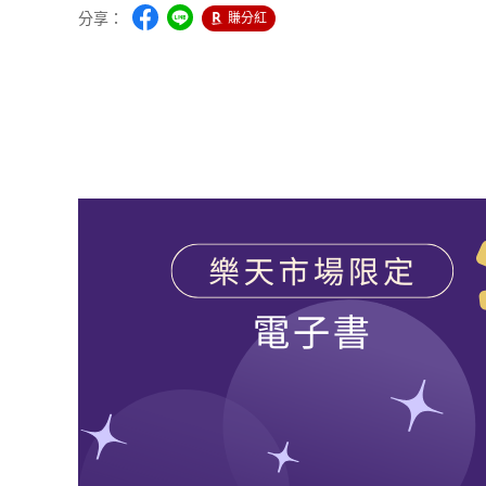
分享：
賺分紅