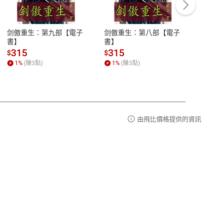
豫期
服務時間：週一到週五 10:00-12:00、
易解
13:00-17:00 (國定假日及例假日休息)
剑傲重生：第九部【電子
剑傲重生：第八部【電子
潜水史
品性
客服電話：0080-1857077
書】
書】
andari
al) Sc
請參
客服信箱：
聯絡店家
315
315
13
$
$
$
r【電
1
%
(賺
3
點)
1
%
(賺
3
點)
1
%
由飛比價格提供的資訊