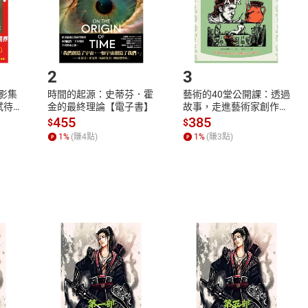
如何開始使用？
.選擇閱讀載具
Step2.
2
3
X影集
時間的起源：史蒂芬．霍
藝術的40堂公開課：透過
蓄弒待
金的最終理論【電子書】
故事，走進藝術家創作現
場，看藝術如何誕生、如
455
385
$
$
何形塑人類生活【電子
1
%
(賺
4
點)
1
%
(賺
3
點)
書】
式
退換貨規範