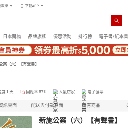
物教學
下載APP
日本購物
品牌旗艦
優惠活動
排行榜
電子書/紙本
公案（六）【有聲書】
速度
1 天
回應率
57%
人氣店家
電子發票
資訊頁面
配送與付款頁面
所有商品
新施公案（六）【有聲書】