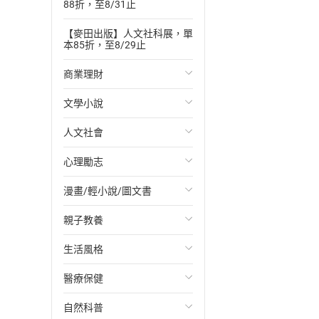
88折，至8/31止
【麥田出版】人文社科展，單
本85折，至8/29止
商業理財
文學小說
投資理財
人文社會
經濟/趨勢
歐美文學
心理勵志
財務/金融
日本文學
國際關係
漫畫/輕小說/圖文書
管理/領導
韓國文學
政治
心靈成長/情緒
親子教養
職場工作術
華文文學
社會科學
人際關係
輕小說
生活風格
成功法
經典文學
台灣/中國歷史
兩性關係
奇幻/科幻
教育現場
醫療保健
行銷/廣告
成長/家庭生活小說
日/韓歷史
心理學
愛情故事
兒童文學/故事
飲食/食譜
自然科普
傳記
懸疑/推理小說
其他歷史/史學
職場/社會寫實
兒童科普/學習
健身/美顏
健康/養生