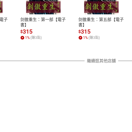
、LINE PAY、AFTEE
本店是否提供消費者保護法七日猶
之權利，遽消費者保護法及通訊交
電子
剑傲重生：第一部【電子
剑傲重生：第五部【電子
除權合理例外情事適用準則，依商
書】
書】
質各有不同規定。詳細退換貨說明
315
315
$
$
照各商品說明。
1
%
(賺
3
點)
1
%
(賺
3
點)
詳細說明
繼續逛其他店舖