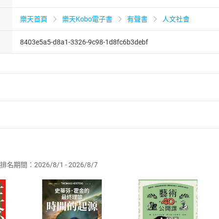
樂天首頁
樂天Kobo電子書
有聲書
人文社會
8403e5a5-d8a1-3326-9c98-1d8fc6b3debf
者保護法
第
19
條第
1
項後段
暨
通訊交易解除權合理例外情事適用
供即為完成之線上服務，經消費者事先同意始提供。」 之商品
排名期間：2026/8/1 - 2026/8/7
訂購本店鋪之商品即代表知悉本店鋪所銷售之商品為電子書，屬
取電子書，不得請求退貨退款。
品
放入
購物車
登入
帳號
欲取消訂單或辦理退貨時，請登入樂天市場，並於「我的訂單」
Shopping cart
Login
將依您的申請進行審核，待審核通過後將為您辦理退款事宜。
市場須以整筆訂單為單位進行取消/退貨，恕無法以單支商品取消