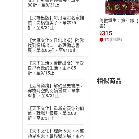
版】》新書延伸書展，單本
88折，至8/31止
ATM轉帳、信用卡
【尖端出版】每月漫畫名家推
剑傲重生：第七部【
薦：高橋留美子，單本75
書】
折，至8/31止
315
$
1
%
(賺
3
點)
【大雁文化 x 日出出版】陪你
找到情緒出口，心理勵志書
展，單本85折，至9/10止
【天下生活 x 康健出版】享受
自己喜歡的生活，單本85
折，至9/15止
相似商品
【臺灣商務】解碼歷史書展~
穿梭時空的閱讀冒險，單本
85折，至8/31止
【天下文化】重新定義你的價
值，職場升級展，單本88
折，至8/31止
【天下文化】理解今天，才能
預見明天。世界變局展，單本