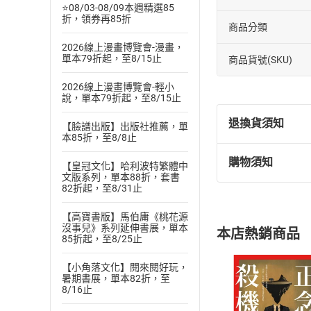
⭐08/03-08/09本週精選85
折，領券再85折
商品分類
2026線上漫畫博覽會-漫畫，
單本79折起，至8/15止
商品貨號(SKU)
2026線上漫畫博覽會-輕小
說，單本79折起，至8/15止
退換貨須知
【臉譜出版】出版社推薦，單
本85折，至8/8止
購物須知
【皇冠文化】哈利波特繁體中
退換貨規定：
文版系列，單本88折，套書
(
一
)
依
消費
82折起，至8/31止
內容或一經提
購書須知
【高寶書版】馬伯庸《桃花源
定。
沒事兒》系列延伸書展，單本
本店熱銷商品
(
二
)
消費者
85折起，至8/25止
且已下載
/
存
挑選
商
【小角落文化】閱來閱好玩，
退貨方式：您
暑期書展，單本82折，至
Choose
8/16止
貨」，本店鋪
請注意，樂天