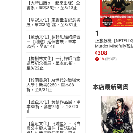
【大牌出版 x 一起來出版】全
購書後，
書系，單本85折，至8/13止
【皇冠文化】東野圭吾紀念書
Step1
展，單本85折起，至8/31止
1
【啟動文化】翻轉思維的練習
正念殺機【NETFLI
－《利他》延伸書展，單本
Murder Mindfully
85折，至8/14止
發】【電子書】
308
$
【橡樹林文化】一行禪師百歲
1
%
(賺
3
點)
誕辰紀念書展，單本85折，
至8/22止
【校園書房】AI世代的職場大
人學！新書$250、單本88
本店最新到貨
折，至8/31止
【蓋亞文化】黃易作品展，單
本85折、套書75折，至8/20
止
【皇冠文化】《曉星》、《白
付款方
雪公主殺人事件【童話破滅