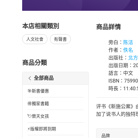
本店相關類別
商品詳情
人文社會
有聲書
旁白：
陈洁
作者：
佚名
出版社：
北方
商品分類
出版日期：202
語言：中文
全部商品
ISBN：75990
時長：11:40:
🎯新書優惠
🉐獨家書籍
评书《新施公案》
加了说书人的独特
💘樂天女孩
⚡版權即將到期
品牌