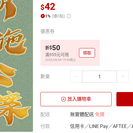
42
$
1%
(賺0點)
優惠券
50
$
折
領取
滿555元可用
2026/08/09 15:59
截止
數量
放入購物車
配送
無實體配送
免運
付款
信用卡／LINE Pay／AFTEE／