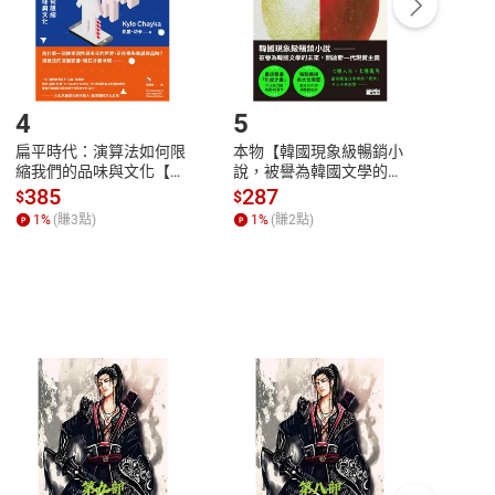
登入帳號，下載書籍後看書
4
5
6
扁平時代：演算法如何限
本物【韓國現象級暢銷小
蛋白
縮我們的品味與文化【電
說，被譽為韓國文學的未
版）─
子書】
來】【電子書】
秘密
385
287
24
$
$
$
一本
1
%
(賺
3
點)
1
%
(賺
2
點)
1
%
客服資訊