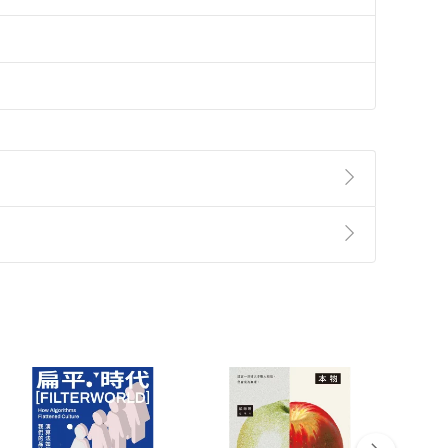
準則
第
2
條第
5
款之規定，「非以有形媒介提供之數位
，不適用消保法第
19
條第
1
項七日內無條件退貨之規
非以有形媒介提供之數位內容，消費者同意若訂購後
付款
方式
完成
訂單
中點選「瀏覽訂單明細」
>
「申請取消訂單
/
退
Payment
Complete
/退貨。