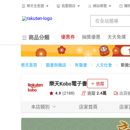
樂天生態圈
我要開店
網站導覽
購
優惠券
抽獎優惠
天天免運
商品分類
新施
樂天首頁
圖書與雜誌
有聲書
人文社會
樂天Kobo電子書
追蹤
4.9
(2188)
追蹤
2.4萬
出貨
本店類別
店家首頁
店家