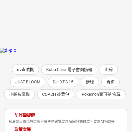
uv直噴機
Kobo Clara 電子書閱讀器
山蘇
JUST BLOOM
Dell XPS 15
籃球
青梅
小腿按摩機
COACH 後背包
Pokemon寶可夢 盒玩
防詐騙提醒
台灣樂天市場與店家不會主動致電要求解除分期付款、要求ATM轉帳。
政策宣導