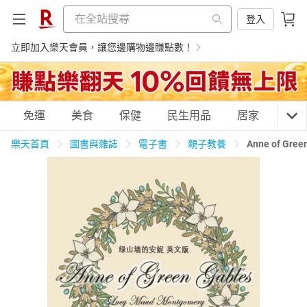
登入
立即加入樂天會員，讓您邊購物邊賺點數！
購物網分類
免運
美食
保健
民生用品
居家
3C
樂天首頁
圖書與雜誌
電子書
親子教養
Anne of 
天天免運
美食蛋糕
養生保健
民生用品
居家生活
3C家電
運動休閒
親子玩具
女裝
男裝
化妝保養
情趣用品