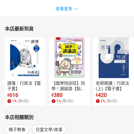
查看更多
本店最新到貨
讀懂：行政法【電
【國學特訓班】同
老師開講：行政法
子書】
學！讀論語【點閱
(上)【電子書】
率最高的孔子篇】
616
380
420
$
$
$
逗趣的文配圖情境
1
%
(賺
6
點)
1
%
(賺
3
點)
1
%
(賺
4
點)
式講解，學習聖人
老師和學霸弟子的
高情商，開拓人生
本店相關類別
格局！【電子書】
親子教養
兒童文學/故事