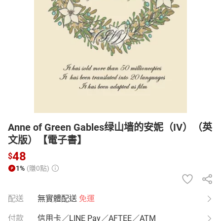
日本購物
電子/紙本書
HOT
Anne of Green Gables绿山墙的安妮（IV）（英
文版）【電子書】
48
$
1%
(賺0點)
配送
無實體配送
免運
付款
信用卡／LINE Pay／AFTEE／ATM