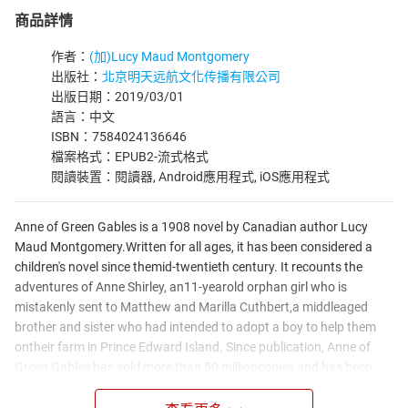
商品詳情
作者：
(加)Lucy Maud Montgomery
出版社：
北京明天远航文化传播有限公司
出版日期：2019/03/01
語言：中文
ISBN：7584024136646
檔案格式：EPUB2-流式格式
閱讀裝置：閱讀器, Android應用程式, iOS應用程式
Anne of Green Gables is a 1908 novel by Canadian author Lucy
Maud Montgomery.Written for all ages, it has been considered a
children's novel since themid-twentieth century. It recounts the
adventures of Anne Shirley, an11-yearold orphan girl who is
mistakenly sent to Matthew and Marilla Cuthbert,a middleaged
brother and sister who had intended to adopt a boy to help them
ontheir farm in Prince Edward Island. Since publication, Anne of
Green Gables has sold more than 50 millioncopies and has been
translated into 20 languages." Anne of Green Gables is a 1908
novel by Canadian author Lucy Maud Montgomery.Written for all