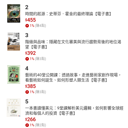
2
時間的起源：史蒂芬．霍金的最終理論【電子書】
455
$
1
%
(賺
4
點)
3
階級與品味：隱藏在文化審美與流行趨勢背後的地位渴
望【電子書】
392
$
1
%
(賺
3
點)
4
藝術的40堂公開課：透過故事，走進藝術家創作現場，
看藝術如何誕生、如何形塑人類生活【電子書】
385
$
1
%
(賺
3
點)
5
一本書讀懂美元：9堂課解析美元邏輯，如何影響全球經
濟和每個人的投資【電子書】
266
$
1
%
(賺
2
點)