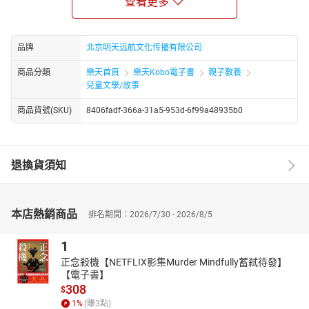
查看更多
ages, it has been considered a children’s novel since themid-
twentieth century. It recounts the adventures of Anne Shirley, an11-
yearold orphan girl who is mistakenly sent to Matthew and Marilla
品牌
北京明天远航文化传播有限公司
Cuthbert,a middleaged brother and sister who had intended to
商品分類
樂天首頁
樂天Kobo電子書
親子教養
adopt a boy to help them ontheir farm in Prince Edward Island.
兒童文學/故事
Since publication, Anne of Green Gables has sold more than 50
millioncopies and has been translated into 20 languages."
商品貨號(SKU)
8406fadf-366a-31a5-953d-6f99a48935b0
退換貨須知
本店熱銷商品
排名期間：2026/7/30 - 2026/8/5
1
正念殺機【NETFLIX影集Murder Mindfully蓄弒待發】
【電子書】
308
$
1
%
(賺
3
點)