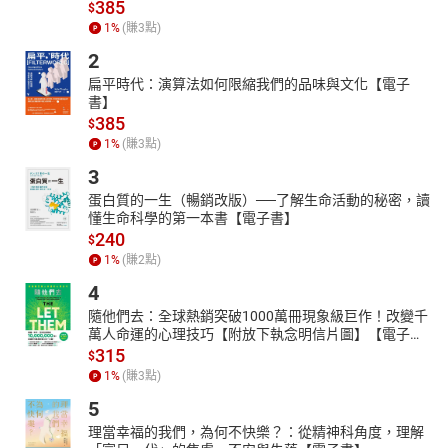
‧現代化資訊管理
385
$
‧資料庫、大數據與人工智慧
1
%
(賺
3
點)
‧通訊網路實務
2
‧無線網路與行動科技
扁平時代：演算法如何限縮我們的品味與文化【電子
‧網際網路、雲端運算與物聯網
書】
‧網路安全的認識與防範
385
$
‧電子商務導論
1
%
(賺
3
點)
‧資訊倫理與相關法律研究
3
‧布林代數與數位邏輯
‧資料結構與演算法
蛋白質的一生（暢銷改版）──了解生命活動的秘密，讀
懂生命科學的第一本書【電子書】
240
$
1
%
(賺
2
點)
4
隨他們去：全球熱銷突破1000萬冊現象級巨作！改變千
萬人命運的心理技巧【附放下執念明信片圖】【電子
書】
315
$
1
%
(賺
3
點)
5
理當幸福的我們，為何不快樂？：從精神科角度，理解