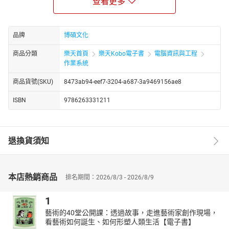
查看更多
基礎。
本書專為全國大專院校通識性課程或資訊暨工科相關科系之教學設
計編著，圖文搭配詳細解說必備核心知識，隨時掌握現代趨勢。
品牌
博碩文化
本書涵蓋計算機概論基礎原理及時下最新科技及資訊新知，包括電
商品分類
樂天首頁
樂天Kobo電子書
電腦資訊與工程
腦軟硬體、流行裝置與平台、多媒體與行動科技、網路通訊及安全
作業系統
和電子商務、程式語言與數位邏輯、資料庫暨大數據與人工智慧、
資料結構與演算法等，清楚的章節架構和圖文內容，方便學習者迅
商品貨號(SKU)
8473ab94-eef7-3204-a687-3a9469156ae8
速掌握計算機概論核心，並於各章課後附有評量，可作為教學者課
ISBN
9786263331211
程使用及學習者的自我評測，可隨時預複對照並有效提升學習效
能。
精心規畫以下教學內容，更有效率擴充資訊領域知識：
‧電腦發展與科技新生活
退換貨須知
‧電腦資料表示法與數字系統
‧電腦系統單元
‧電腦的周邊裝置
本店熱銷商品
排名期間：2026/8/3 - 2026/8/9
‧輔助記憶裝置
‧電腦軟體
1
‧大話程式語言
藝術的40堂公開課：透過故事，走進藝術家創作現場，
‧多媒體概說
看藝術如何誕生、如何形塑人類生活【電子書】