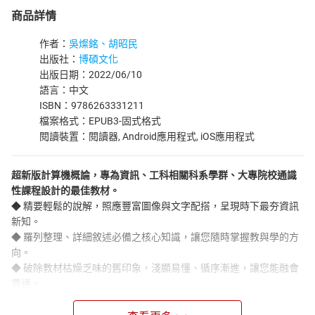
商品詳情
作者：
吳燦銘、胡昭民
出版社：
博碩文化
出版日期：2022/06/10
語言：中文
ISBN：9786263331211
檔案格式：EPUB3-固式格式
閱讀裝置：閱讀器, Android應用程式, iOS應用程式
超新版計算機概論，專為資訊、工科相關科系學群、大專院校通識
性課程設計的最佳教材。
◆ 精要輕鬆的說解，照應豐富圖像與文字配搭，呈現時下最夯資訊
新知。
◆ 羅列整理、詳細敘述必備之核心知識，讓您隨時掌握教與學的方
向。
◆ 破除教材枯燥乏味的舊印象，淺顯易懂、循序漸進，讓您能融會
貫通。
◆ 重點式架構內容編寫，幫助您快速建立起資訊學習的清晰脈絡。
◆ 精心規畫課後評量，針對問題特性供讀者預複習，紮深資訊學習