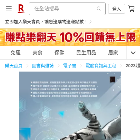
登入
立即加入樂天會員，讓您邊購物邊賺點數！
購物網分類
免運
美食
保健
民生用品
居家
3C
樂天首頁
圖書與雜誌
電子書
電腦資訊與工程
202
天天免運
美食蛋糕
養生保健
民生用品
居家生活
3C家電
運動休閒
親子玩具
女裝
男裝
化妝保養
情趣用品