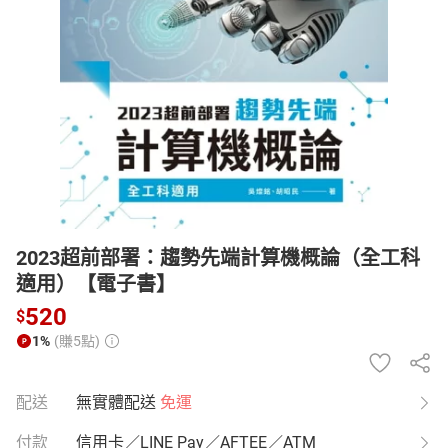
日本購物
電子/紙本書
HOT
2023超前部署：趨勢先端計算機概論（全工科
適用）【電子書】
520
$
1%
(賺5點)
配送
無實體配送
免運
付款
信用卡／LINE Pay／AFTEE／ATM