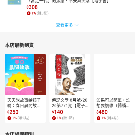
「富足一代」的焦慮、不安與失落【電子書】
308
$
1
%
(賺
3
點)
查看更多
本店最新到貨
天天說故事給孩子
傳記文學-8月號/20
如果可以簡單，誰
聽：春日晨間故事
26第771期【電子
想要複雜（暢銷經
【有聲書】
書】
典新編版）【電子
250
140
480
$
$
$
書】
1
%
(賺
2
點)
1
%
(賺
1
點)
1
%
(賺
4
點)
本店相關類別