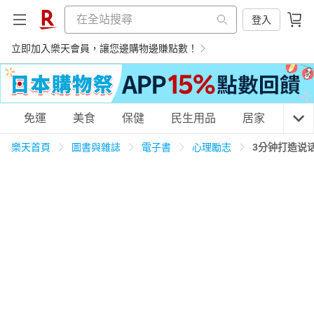
登入
立即加入樂天會員，讓您邊購物邊賺點數！
購物網分類
免運
美食
保健
民生用品
居家
3C
樂天首頁
圖書與雜誌
電子書
心理勵志
3分钟打造说
天天免運
美食蛋糕
養生保健
民生用品
居家生活
3C家電
運動休閒
親子玩具
女裝
男裝
化妝保養
情趣用品