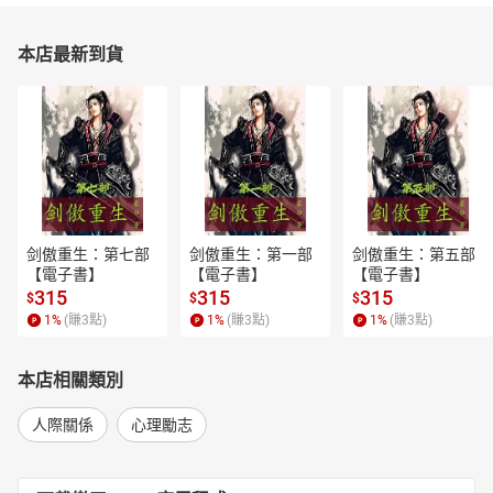
本店最新到貨
剑傲重生：第七部
剑傲重生：第一部
剑傲重生：第五部
【電子書】
【電子書】
【電子書】
315
315
315
$
$
$
1
%
(賺
3
點)
1
%
(賺
3
點)
1
%
(賺
3
點)
本店相關類別
人際關係
心理勵志