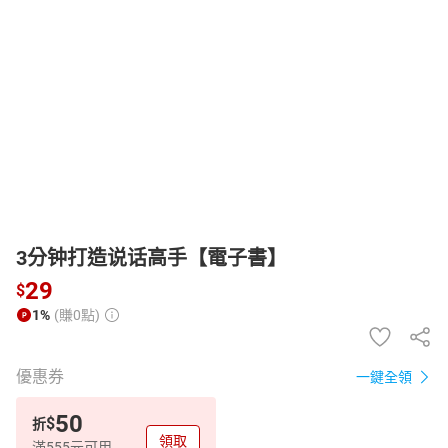
日本購物
電子/紙本書
HOT
3分钟打造说话高手【電子書】
29
$
1%
(賺0點)
優惠券
一鍵全領
50
$
折
領取
滿555元可用