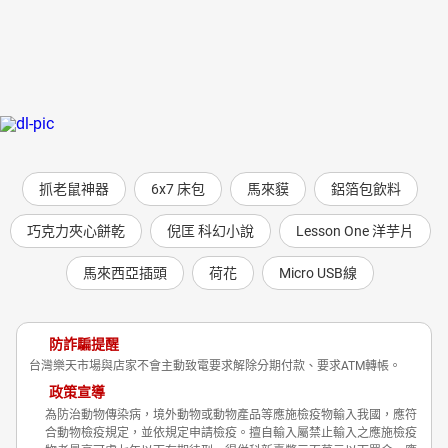
抓老鼠神器
6x7 床包
馬來貘
鋁箔包飲料
巧克力夾心餅乾
倪匡 科幻小說
Lesson One 洋芋片
馬來西亞插頭
荷花
Micro USB線
防詐騙提醒
台灣樂天市場與店家不會主動致電要求解除分期付款、要求ATM轉帳。
政策宣導
為防治動物傳染病，境外動物或動物產品等應施檢疫物輸入我國，應符
合動物檢疫規定，並依規定申請檢疫。擅自輸入屬禁止輸入之應施檢疫