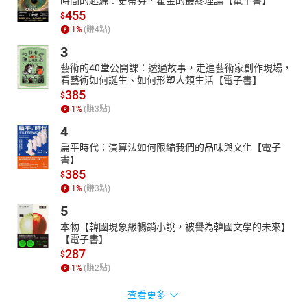
時間的起源：史蒂芬．霍金的最終理論【電子書】
455
$
1
%
(賺
4
點)
3
藝術的40堂公開課：透過故事，走進藝術家創作現場，
看藝術如何誕生、如何形塑人類生活【電子書】
385
$
1
%
(賺
3
點)
4
扁平時代：演算法如何限縮我們的品味與文化【電子
書】
385
$
1
%
(賺
3
點)
5
本物【韓國現象級暢銷小說，被譽為韓國文學的未來】
【電子書】
287
$
1
%
(賺
2
點)
查看更多