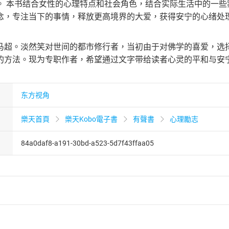
。 本书结合女性的心理特点和社会角色，结合实际生活中的一
念，专注当下的事情，释放更高境界的大爱，获得安宁的心绪处
马超。淡然笑对世间的都市修行者，当初由于对佛学的喜爱，选
的方法。现为专职作者，希望通过文字带给读者心灵的平和与安
东方视角
樂天首頁
樂天Kobo電子書
有聲書
心理勵志
84a0daf8-a191-30bd-a523-5d7f43ffaa05