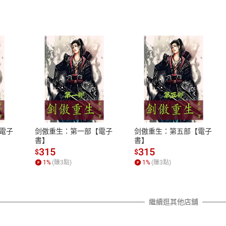
式
退換貨規範
、LINE PAY、AFTEE
本店是否提供消費者保護法七日猶
之權利，遽消費者保護法及通訊交
電子
剑傲重生：第一部【電子
剑傲重生：第五部【電子
除權合理例外情事適用準則，依商
書】
書】
質各有不同規定。詳細退換貨說明
315
315
$
$
照各商品說明。
1
%
(賺
3
點)
1
%
(賺
3
點)
詳細說明
繼續逛其他店舖