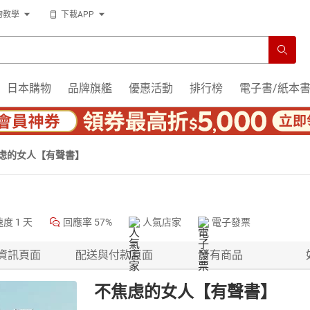
物教學
下載APP
日本購物
品牌旗艦
優惠活動
排行榜
電子書/紙本
虑的女人【有聲書】
速度
1 天
回應率
57%
人氣店家
電子發票
資訊頁面
配送與付款頁面
所有商品
不焦虑的女人【有聲書】