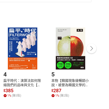
準則
第
2
條第
5
款之規定，「非以有形媒介提供之數位
，不適用消保法第
19
條第
1
項七日內無條件退貨之規
非以有形媒介提供之數位內容，消費者同意若訂購後
付款
方式
完成
訂單
中點選「瀏覽訂單明細」
>
「申請取消訂單
/
退
Payment
Complete
/退貨。
登入帳號，下載書籍後看書
4
5
6
扁平時代：演算法如何限
本物【韓國現象級暢銷小
蛋白
縮我們的品味與文化【電
說，被譽為韓國文學的未
版）─
子書】
來】【電子書】
秘密
385
287
24
$
$
$
一本
1
%
(賺
3
點)
1
%
(賺
2
點)
1
%