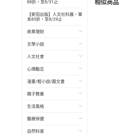
相似商品
88折，至8/31止
【麥田出版】人文社科展，單
本85折，至8/29止
商業理財
文學小說
投資理財
人文社會
經濟/趨勢
歐美文學
心理勵志
財務/金融
日本文學
國際關係
漫畫/輕小說/圖文書
管理/領導
韓國文學
政治
心靈成長/情緒
親子教養
職場工作術
華文文學
社會科學
人際關係
輕小說
生活風格
成功法
經典文學
台灣/中國歷史
兩性關係
奇幻/科幻
教育現場
醫療保健
行銷/廣告
成長/家庭生活小說
日/韓歷史
心理學
愛情故事
兒童文學/故事
飲食/食譜
自然科普
傳記
懸疑/推理小說
其他歷史/史學
職場/社會寫實
兒童科普/學習
健身/美顏
健康/養生