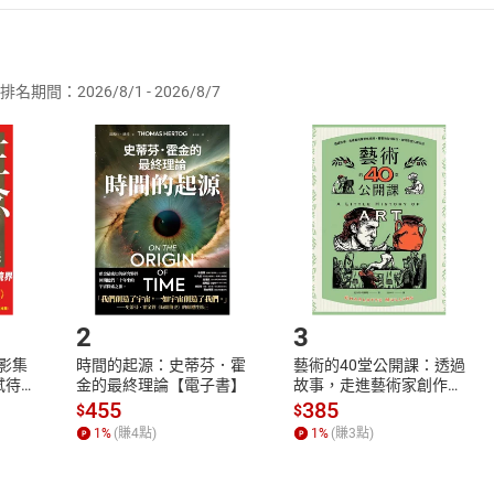
者保護法
第
19
條第
1
項後段
暨
通訊交易解除權合理例外情事適用
供即為完成之線上服務，經消費者事先同意始提供。」 之商品
排名期間：2026/8/1 - 2026/8/7
訂購本店鋪之商品即代表知悉本店鋪所銷售之商品為電子書，屬
取電子書，不得請求退貨退款。
品
放入
購物車
登入
帳號
欲取消訂單或辦理退貨時，請登入樂天市場，並於「我的訂單」
Shopping cart
Login
將依您的申請進行審核，待審核通過後將為您辦理退款事宜。
市場須以整筆訂單為單位進行取消/退貨，恕無法以單支商品取消
如何開始使用？
.選擇閱讀載具
Step2.
2
3
X影集
時間的起源：史蒂芬．霍
藝術的40堂公開課：透過
蓄弒待
金的最終理論【電子書】
故事，走進藝術家創作現
場，看藝術如何誕生、如
455
385
$
$
何形塑人類生活【電子
1
%
(賺
4
點)
1
%
(賺
3
點)
書】