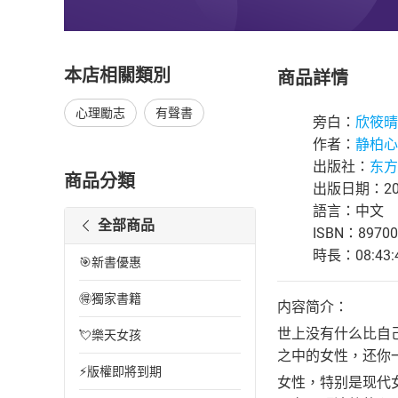
本店相關類別
商品詳情
心理勵志
有聲書
旁白：
欣筱晴
作者：
静柏心
出版社：
东方
商品分類
出版日期：202
語言：中文
全部商品
ISBN：89700
時長：08:43:
🎯新書優惠
🉐獨家書籍
内容简介：
世上没有什么比自
💘樂天女孩
之中的女性，还你
⚡版權即將到期
女性，特别是现代