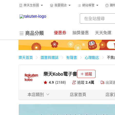
樂天生態圈
我要開店
網站導覽
購
優惠券
抽獎優惠
天天免運
商品分類
不焦
樂天首頁
圖書與雜誌
有聲書
心理勵志
樂天Kobo電子書
追蹤
4.9
(2188)
追蹤
2.4萬
出貨
本店類別
店家首頁
店家