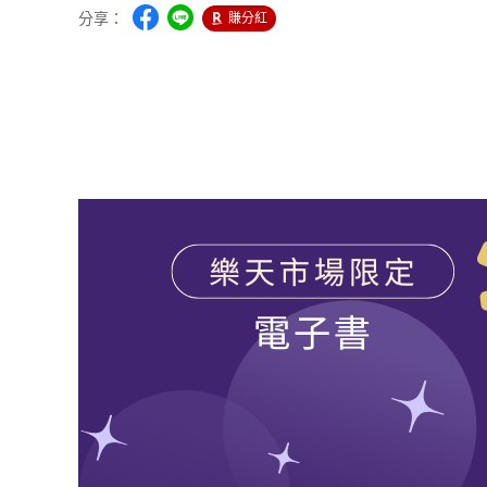
分享：
賺分紅