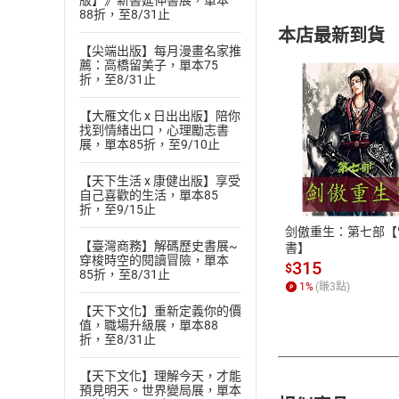
版】》新書延伸書展，單本
88折，至8/31止
本店最新到貨
【尖端出版】每月漫畫名家推
薦：高橋留美子，單本75
折，至8/31止
【大雁文化 x 日出出版】陪你
找到情緒出口，心理勵志書
展，單本85折，至9/10止
付款方
【天下生活 x 康健出版】享受
自己喜歡的生活，單本85
ATM轉帳、信用卡
折，至9/15止
剑傲重生：第七部【
【臺灣商務】解碼歷史書展~
書】
穿梭時空的閱讀冒險，單本
315
$
85折，至8/31止
1
%
(賺
3
點)
【天下文化】重新定義你的價
值，職場升級展，單本88
折，至8/31止
【天下文化】理解今天，才能
預見明天。世界變局展，單本