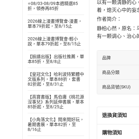
以有一颗清静的心
⭐08/03-08/09本週精選85
折，領券再85折
着，熄灭心中的妄
作者简介：
2026線上漫畫博覽會-漫畫，
單本79折起，至8/15止
静柏心然，原名：
有一颗调心、治心
2026線上漫畫博覽會-輕小
說，單本79折起，至8/15止
【臉譜出版】出版社推薦，單
品牌
本85折，至8/8止
商品分類
【皇冠文化】哈利波特繁體中
文版系列，單本88折，套書
82折起，至8/31止
商品貨號(SKU)
【高寶書版】馬伯庸《桃花源
沒事兒》系列延伸書展，單本
85折起，至8/25止
退換貨須知
【小角落文化】閱來閱好玩，
暑期書展，單本82折，至
8/16止
購物須知
退換貨規定：