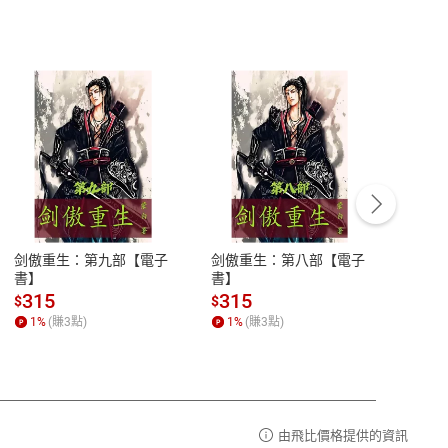
客服資訊
豫期
服務時間：週一到週五 10:00-12:00、
易解
13:00-17:00 (國定假日及例假日休息)
剑傲重生：第九部【電子
剑傲重生：第八部【電子
潜水史
品性
客服電話：0080-1857077
書】
書】
andari
al) Sc
請參
客服信箱：
聯絡店家
315
315
13
$
$
$
r【電
1
%
(賺
3
點)
1
%
(賺
3
點)
1
%
由飛比價格提供的資訊