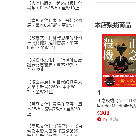
【大牌出版 x 一起來出版】全
(
一
)
依
消費
書系，單本85折，至8/13止
內容或一經提
購書須知
定。
【皇冠文化】東野圭吾紀念書
本店熱銷商品
展，單本85折起，至8/31止
(
二
)
消費者
且已下載
/
存
挑選
商
【啟動文化】翻轉思維的練習
－《利他》延伸書展，單本
退貨方式：您
Choose
85折，至8/14止
貨」，本店鋪
請注意，樂天
【橡樹林文化】一行禪師百歲
購書後，
誕辰紀念書展，單本85折，
至8/22止
Step1
【校園書房】AI世代的職場大
人學！新書$250、單本88
1
折，至8/31止
正念殺機【NETFLI
【蓋亞文化】黃易作品展，單
Murder Mindfully
本85折、套書75折，至8/20
發】【電子書】
308
$
止
1
%
(賺
3
點)
【皇冠文化】《曉星》、《白
雪公主殺人事件【童話破滅