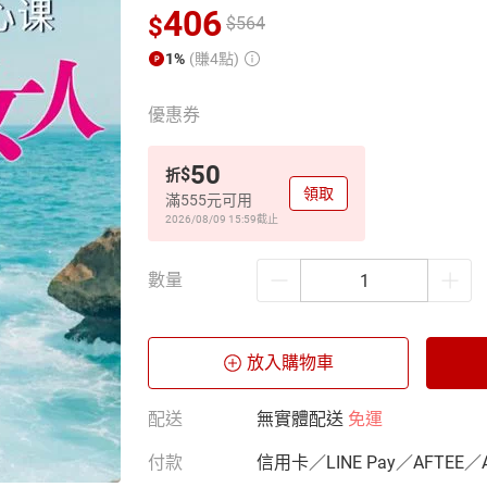
406
$
$
564
1%
(賺4點)
優惠券
50
$
折
領取
滿555元可用
2026/08/09 15:59
截止
數量
放入購物車
配送
無實體配送
免運
付款
信用卡／LINE Pay／AFTEE／