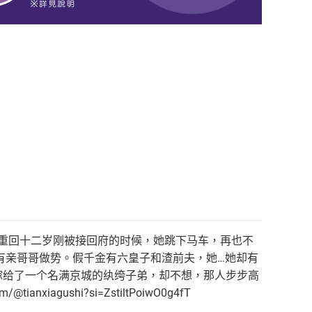
 重回十二岁刚被接回府的时候，她跳下马车，再也不
有亲哥哥做势。假千金有六皇子和渣前夫，她…她却有
嫁给了一个名满京城的纨绔子弟，却不想，那人步步高
iagushi?si=ZstiltPoiwO0g4fT