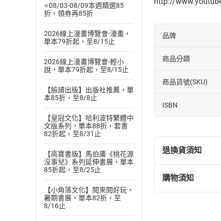
http://www.youtu
⭐08/03-08/09本週精選85
折，領券再85折
2026線上漫畫博覽會-漫畫，
品牌
單本79折起，至8/15止
商品分類
2026線上漫畫博覽會-輕小
說，單本79折起，至8/15止
商品貨號(SKU)
【臉譜出版】出版社推薦，單
本85折，至8/8止
ISBN
【皇冠文化】哈利波特繁體中
文版系列，單本88折，套書
82折起，至8/31止
退換貨須知
【高寶書版】馬伯庸《桃花源
沒事兒》系列延伸書展，單本
85折起，至8/25止
購物須知
退換貨規定：
【小角落文化】閱來閱好玩，
(
一
)
依
消費
暑期書展，單本82折，至
8/16止
內容或一經提
購書須知
定。