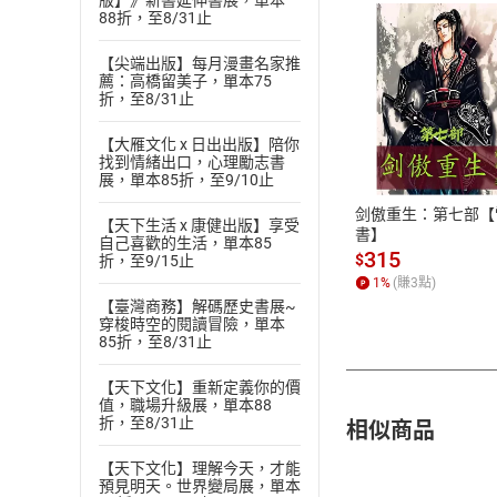
版】》新書延伸書展，單本
88折，至8/31止
【尖端出版】每月漫畫名家推
薦：高橋留美子，單本75
折，至8/31止
付款方
【大雁文化 x 日出出版】陪你
找到情緒出口，心理勵志書
ATM轉帳、信用卡
展，單本85折，至9/10止
剑傲重生：第七部【
【天下生活 x 康健出版】享受
書】
自己喜歡的生活，單本85
315
$
折，至9/15止
1
%
(賺
3
點)
【臺灣商務】解碼歷史書展~
穿梭時空的閱讀冒險，單本
85折，至8/31止
【天下文化】重新定義你的價
值，職場升級展，單本88
相似商品
折，至8/31止
【天下文化】理解今天，才能
預見明天。世界變局展，單本