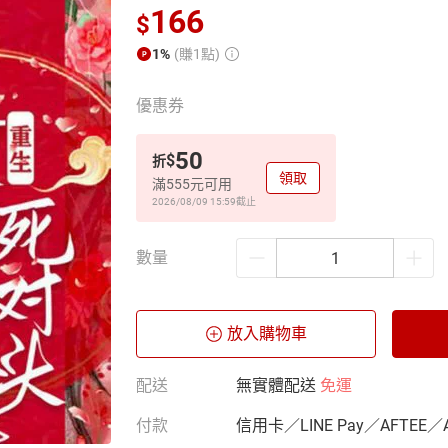
166
$
1%
(賺1點)
優惠券
50
$
折
領取
滿555元可用
2026/08/09 15:59
截止
數量
放入購物車
配送
無實體配送
免運
付款
信用卡／LINE Pay／AFTEE／