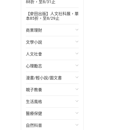
88折，至8/31止
【麥田出版】人文社科展，單
本85折，至8/29止
商業理財
文學小說
投資理財
人文社會
經濟/趨勢
歐美文學
心理勵志
財務/金融
日本文學
國際關係
漫畫/輕小說/圖文書
管理/領導
韓國文學
政治
心靈成長/情緒
親子教養
職場工作術
華文文學
社會科學
人際關係
輕小說
生活風格
成功法
經典文學
台灣/中國歷史
兩性關係
奇幻/科幻
教育現場
醫療保健
行銷/廣告
成長/家庭生活小說
日/韓歷史
心理學
愛情故事
兒童文學/故事
飲食/食譜
自然科普
傳記
懸疑/推理小說
其他歷史/史學
職場/社會寫實
兒童科普/學習
健身/美顏
健康/養生