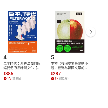
非以有形媒介提供之數位內容，消費者同意若訂購後
付款
方式
完成
訂單
中點選「瀏覽訂單明細」
>
「申請取消訂單
/
退
Payment
Complete
/退貨。
登入帳號，下載書籍後看書
4
5
6
扁平時代：演算法如何限
本物【韓國現象級暢銷小
蛋白
縮我們的品味與文化【電
說，被譽為韓國文學的未
版）─
子書】
來】【電子書】
秘密
385
287
24
$
$
$
一本
1
%
(賺
3
點)
1
%
(賺
2
點)
1
%