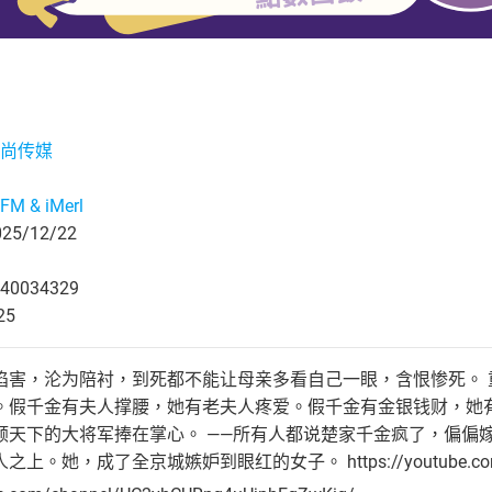
尚传媒
M & iMerl
5/12/22
40034329
25
陷害，沦为陪衬，到死都不能让母亲多看自己一眼，含恨惨死。
。假千金有夫人撑腰，她有老夫人疼爱。假千金有金银钱财，她
倾天下的大将军捧在掌心。 ——所有人都说楚家千金疯了，偏偏
她，成了全京城嫉妒到眼红的女子。 https://youtube.com/@tianx