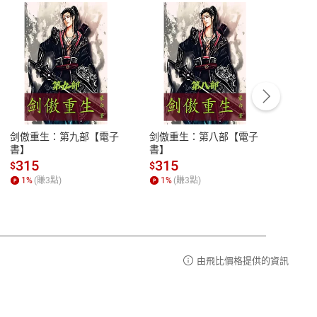
客服資訊
豫期
服務時間：週一到週五 10:00-12:00、
易解
13:00-17:00 (國定假日及例假日休息)
剑傲重生：第九部【電子
剑傲重生：第八部【電子
潜水史
品性
客服電話：0080-1857077
書】
書】
andari
al) Sc
請參
客服信箱：
聯絡店家
315
315
13
$
$
$
r【電
1
%
(賺
3
點)
1
%
(賺
3
點)
1
%
由飛比價格提供的資訊