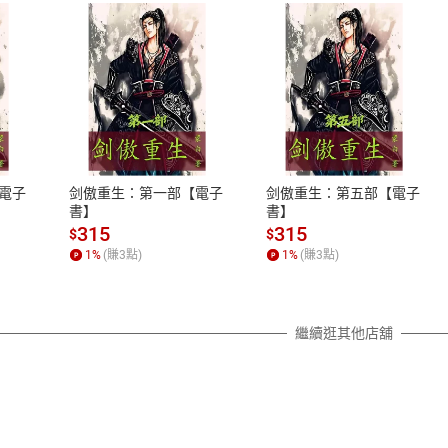
式
退換貨規範
、LINE PAY、AFTEE
本店是否提供消費者保護法七日猶
之權利，遽消費者保護法及通訊交
電子
剑傲重生：第一部【電子
剑傲重生：第五部【電子
除權合理例外情事適用準則，依商
書】
書】
質各有不同規定。詳細退換貨說明
315
315
$
$
照各商品說明。
1
%
(賺
3
點)
1
%
(賺
3
點)
詳細說明
繼續逛其他店舖