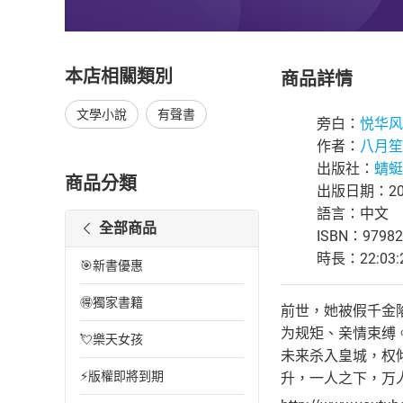
本店相關類別
商品詳情
文學小說
有聲書
旁白：
悦华风
作者：
八月笙
出版社：
蜻蜓F
商品分類
出版日期：202
語言：中文
全部商品
ISBN：97982
時長：22:03:
🎯新書優惠
🉐獨家書籍
前世，她被假千金
为规矩、亲情束缚
💘樂天女孩
未来杀入皇城，权
⚡版權即將到期
升，一人之下，万人之上。