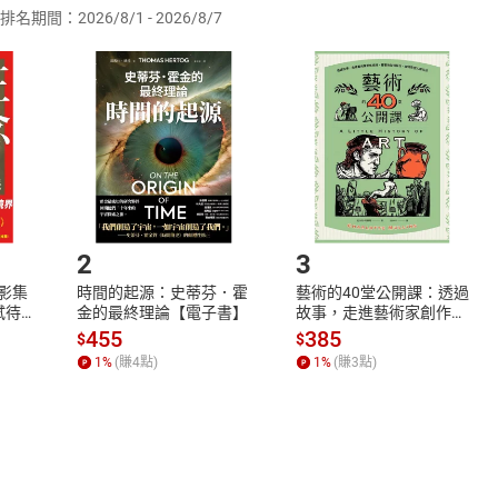
排名期間：2026/8/1 - 2026/8/7
訂購本店鋪之商品即代表知悉本店鋪所銷售之商品為電子書，屬
取電子書，不得請求退貨退款。
品
放入
購物車
登入
帳號
欲取消訂單或辦理退貨時，請登入樂天市場，並於「我的訂單」
Shopping cart
Login
將依您的申請進行審核，待審核通過後將為您辦理退款事宜。
市場須以整筆訂單為單位進行取消/退貨，恕無法以單支商品取消
如何開始使用？
.選擇閱讀載具
Step2.
2
3
X影集
時間的起源：史蒂芬．霍
藝術的40堂公開課：透過
蓄弒待
金的最終理論【電子書】
故事，走進藝術家創作現
場，看藝術如何誕生、如
455
385
$
$
何形塑人類生活【電子
1
%
(賺
4
點)
1
%
(賺
3
點)
書】