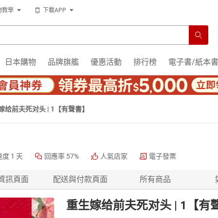
物教學
下載APP
日本購物
品牌旗艦
優惠活動
排行榜
電子書/紙本
嫁给前夫死对头 | 1【有聲書】
速度
1 天
回應率
57%
人氣店家
電子發票
資訊頁面
配送與付款頁面
所有商品
重生嫁给前夫死对头 | 1【有