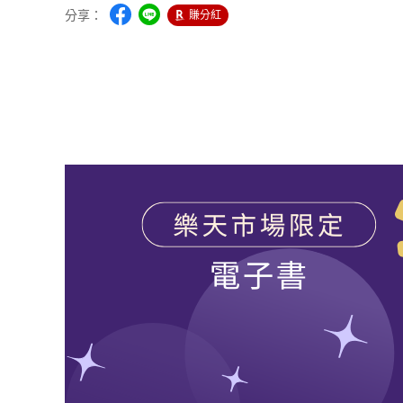
分享：
賺分紅