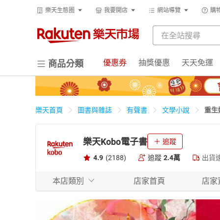
樂天生態圈
我要開店
網站導覽
購
優惠券
抽獎優惠
天天免運
商品分類
重生
樂天首頁
圖書與雜誌
有聲書
文學小說
樂天Kobo電子書
追蹤
4.9
(2188)
追蹤
2.4萬
出貨
本店類別
店家首頁
店家