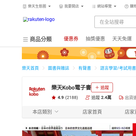
樂天生態圈
我要開店
網站導覽
購
優惠券
抽獎優惠
天天免運
商品分類
樂天首頁
圖書與雜誌
有聲書
語言學習/考試用書
樂天Kobo電子書
追蹤
4.9
(2188)
追蹤
2.4萬
出貨
本店類別
店家首頁
店家