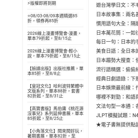
⚡版權即將到期
遊台灣學日文：不
日本故事集：兩名
⭐08/03-08/09本週精選85
折，領券再85折
慣用語句大全：隔
日本萬花筒：一如
2026線上漫畫博覽會-漫畫，
單本79折起，至8/15止
每日一句：日本的
美食日語：全日本
2026線上漫畫博覽會-輕小
說，單本79折起，至8/15止
日本趨勢大搜查：
【臉譜出版】出版社推薦，單
流行語精選：偷偷
本85折，至8/8止
經典日劇語錄：下
【皇冠文化】哈利波特繁體中
日本娛樂最前線：
文版系列，單本88折，套書
82折起，至8/31止
哪裡不對勁：和語
文法句型一本通：
【高寶書版】馬伯庸《桃花源
沒事兒》系列延伸書展，單本
JLPT模擬試題：N
85折起，至8/25止
★電子書無提供點
【小角落文化】閱來閱好玩，
暑期書展，單本82折，至