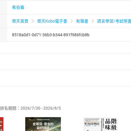
希伯崙
樂天首頁
樂天Kobo電子書
有聲書
語言學習/考試用
8518a0d1-0d71-36b3-b344-891f986fcb8b
者保護法
第
19
條第
1
項後段
暨
通訊交易解除權合理例外情事適用
供即為完成之線上服務，經消費者事先同意始提供。」 之商品
排名期間：2026/7/30 - 2026/8/5
訂購本店鋪之商品即代表知悉本店鋪所銷售之商品為電子書，屬
取電子書，不得請求退貨退款。
品
放入
購物車
登入
帳號
欲取消訂單或辦理退貨時，請登入樂天市場，並於「我的訂單」
Shopping cart
Login