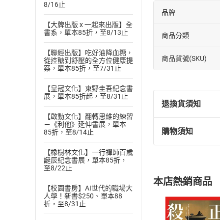
8/16止
品牌
【大牌出版 x 一起來出版】全
書系，單本85折，至8/13止
商品分類
【聯經出版】吃好油降血糖，
商品貨號(SKU)
從控醣到舒壓的全方位健康提
案，單本85折，至7/31止
【皇冠文化】東野圭吾紀念書
展，單本85折起，至8/31止
退換貨須知
【啟動文化】翻轉思維的練習
－《利他》延伸書展，單本
購物須知
85折，至8/14止
退換貨規定：
(
一
)
依
消費
【橡樹林文化】一行禪師百歲
內容或一經提
誕辰紀念書展，單本85折，
至8/22止
購書須知
定。
本店熱銷商品
(
二
)
消費者
【校園書房】AI世代的職場大
人學！新書$250、單本88
且已下載
/
存
挑選
商
折，至8/31止
退貨方式：您
Choose