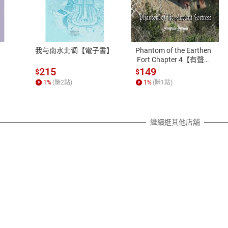
式
退換貨規範
、LINE PAY、AFTEE
本店是否提供消費者保護法七日猶
之權利，遽消費者保護法及通訊交
我与南水北调【電子書】
Phantom of the Earthen
除權合理例外情事適用準則，依商
 Fort Chapter 4【有聲
書】
質各有不同規定。詳細退換貨說明
215
149
$
$
照各商品說明。
1
%
(賺
2
點)
1
%
(賺
1
點)
詳細說明
繼續逛其他店舖