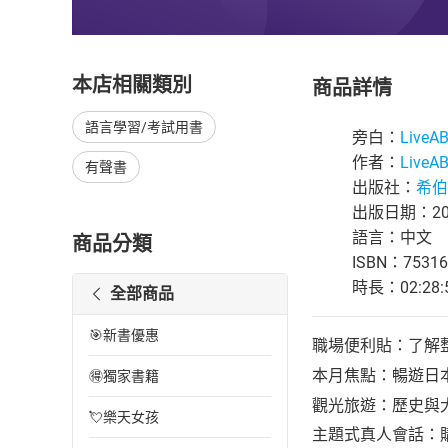
本店相關類別
商品詳情
語言學習/考試用書
旁白：
Live
作者：
Live
有聲書
出版社：
希伯
出版日期：202
語言：中文
商品分類
ISBN：75316
時長：02:28:
全部商品
🎯新書優惠
職場便利貼：了解
本月焦點：暢遊日
🉐獨家書籍
觀光旅遊：歷史與
💘樂天女孩
主題式真人會話：