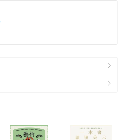
書
準則
第
2
條第
5
款之規定，「非以有形媒介提供之數位
，不適用消保法第
19
條第
1
項七日內無條件退貨之規
非以有形媒介提供之數位內容，消費者同意若訂購後
付款
方式
完成
訂單
中點選「瀏覽訂單明細」
>
「申請取消訂單
/
退
Payment
Complete