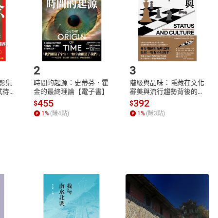
將依您的申請進行審核，待審核通過後將為您辦理退款事宜。
市場須以整筆訂單為單位進行取消/退貨，恕無法以單支商品取消
如何開始使用？
.選擇閱讀載具
Step2.
2
3
X影集
時間的起源：史蒂芬．霍
階級與品味：隱藏在文化
蓄弒待
金的最終理論【電子書】
審美與流行趨勢背後的地
位渴望【電子書】
455
392
$
$
1
%
(賺
4
點)
1
%
(賺
3
點)