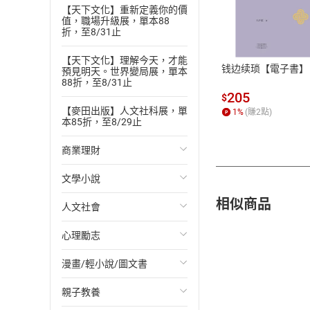
【天下文化】重新定義你的價
付款方
值，職場升級展，單本88
折，至8/31止
ATM轉帳、信用卡
【天下文化】理解今天，才能
钱边续琐【電子書】
預見明天。世界變局展，單本
88折，至8/31止
205
$
【麥田出版】人文社科展，單
1
%
(賺
2
點)
本85折，至8/29止
商業理財
文學小說
投資理財
相似商品
人文社會
經濟/趨勢
歐美文學
心理勵志
財務/金融
日本文學
國際關係
漫畫/輕小說/圖文書
管理/領導
韓國文學
政治
心靈成長/情緒
親子教養
職場工作術
華文文學
社會科學
人際關係
輕小說