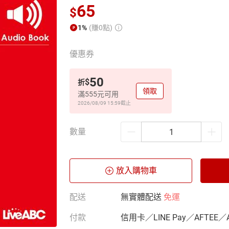
65
$
1%
(賺0點)
優惠券
50
$
折
領取
滿555元可用
2026/08/09 15:59
截止
數量
放入購物車
配送
無實體配送
免運
付款
信用卡／LINE Pay／AFTEE／