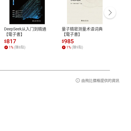
客服資訊
豫期
服務時間：週一到週五 10:00-12:00、
易解
13:00-17:00 (國定假日及例假日休息)
DeepSeek从入门到精通
量子精密测量术语词典
新西
品性
客服電話：0080-1857077
【電子書】
【電子書】
计研
請參
客服信箱：
聯絡店家
817
985
98
$
$
$
1
%
(賺
8
點)
1
%
(賺
9
點)
1
%
由飛比價格提供的資訊