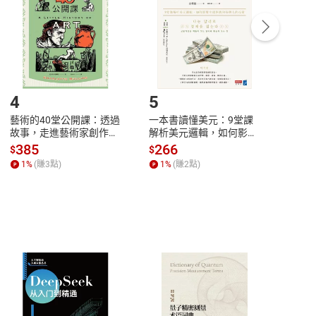
/退貨。
登入帳號，下載書籍後看書
4
5
6
藝術的40堂公開課：透過
一本書讀懂美元：9堂課
本物
故事，走進藝術家創作現
解析美元邏輯，如何影響
說，
場，看藝術如何誕生、如
全球經濟和每個人的投資
來】
385
266
28
$
$
$
何形塑人類生活【電子
【電子書】
1
%
(賺
3
點)
1
%
(賺
2
點)
1
%
書】