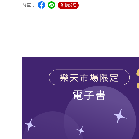
分享：
賺分紅