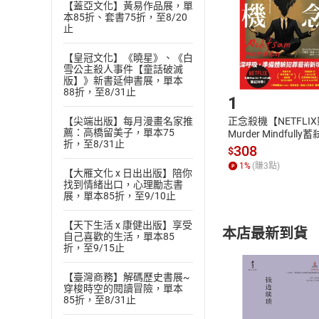
貨」，本店鋪
【蓋亞文化】黃易作品展，單
本85折、套書75折，至8/20
請注意，樂天
止
購書後，
【皇冠文化】《曉星》、《白
雪公主殺人事件【童話破滅
Step1
版】》新書延伸書展，單本
88折，至8/31止
1
【尖端出版】每月漫畫名家推
正念殺機【NETFLI
薦：高橋留美子，單本75
Murder Mindfully
折，至8/31止
發】【電子書】
308
$
1
%
(賺
3
點)
【大雁文化 x 日出出版】陪你
找到情緒出口，心理勵志書
展，單本85折，至9/10止
【天下生活 x 康健出版】享受
本店最新到貨
自己喜歡的生活，單本85
折，至9/15止
【臺灣商務】解碼歷史書展~
穿梭時空的閱讀冒險，單本
85折，至8/31止