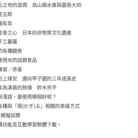
毛之地的滋潤 烏山頭水庫與嘉南大圳
甚五郎
牆有耳
往昔之心 日本的非物質文化遺產
手工藝篇
的各種麵食
使用米的話題食品
練習／恭喜
剋上球兒 邁向甲子園的三年成長史
作為演員的熱情 鈴木亮平
與漢語，要使用哪個好呢？
各種與「限(かぎ)る」相關的表達方式
4模擬試題
讀功能及互動學習軟體下載。