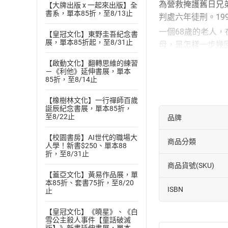
為營救掩護舊日兄
【大牌出版 x 一起來出版】全
書系，單本85折，至8/13止
判處六年徒刑。1
一個68歲的老人
【皇冠文化】東野圭吾紀念書
展，單本85折起，至8/31止
母，是怎樣一步幾
母愛撒滿那生生不
【啟動文化】翻轉思維的練習
－《利他》延伸書展，單本
有聲出版：南方家
85折，至8/14止
【目錄】
版權宣告
【橡樹林文化】一行禪師百歲
誕辰紀念書展，單本85折，
書籍簡介
至8/22止
品牌
作者與朗讀者簡介
【校園書房】AI世代的職場大
商品分類
序一 山川何處走
人學！新書$250、單本88
折，至8/31止
序二 輓歌與招魂
商品貨號(SKU)
【蓋亞文化】黃易作品展，單
2009年中國當代
本85折、套書75折，至8/20
ISBN
目錄
止
上篇 輓歌 I 江上
【皇冠文化】《曉星》、《白
雪公主殺人事件【童話破滅
上篇 輓歌 II 別