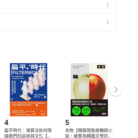
準則
第
2
條第
5
款之規定，「非以有形媒介提供之數位
，不適用消保法第
19
條第
1
項七日內無條件退貨之規
非以有形媒介提供之數位內容，消費者同意若訂購後
付款
方式
完成
訂單
中點選「瀏覽訂單明細」
>
「申請取消訂單
/
退
Payment
Complete
/退貨。
登入帳號，下載書籍後看書
4
5
6
扁平時代：演算法如何限
本物【韓國現象級暢銷小
蛋白
縮我們的品味與文化【電
說，被譽為韓國文學的未
版）─