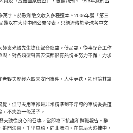
人員及「洩露國家機密」，被捕判刑。1995年減刑出
萬字。詩歌和散文收入多種選本。2006年獲「第三
作品難以在大陸中國公開發表，只能流傳於全球各中文
大師袁光麟先生擔任聲音總監。傅品晟，從事配音工作
參與。對各類型聲音表演都很有熱情並努力不懈，力求
作者野夫歷經六四天安門事件，人生更迭，卻也讓其筆
感覺，但野夫用筆卻是非常精準到不浮誇的筆調委委道
論，不失為一條漢子。
的野夫聽從良心的召喚，當即寫下抗議和辭職報告。辭
，離開海南，千里單騎，向北漂泊。在當局大追捕中，