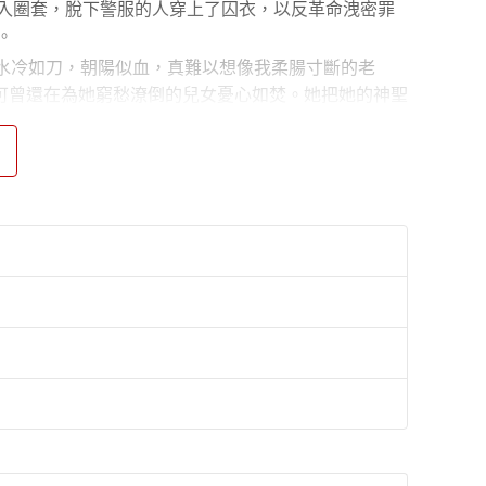
落入圈套，脫下警服的人穿上了囚衣，以反革命洩密罪
。
水冷如刀，朝陽似血，真難以想像我柔腸寸斷的老
可曾還在為她窮愁潦倒的兒女憂心如焚。她把她的神聖