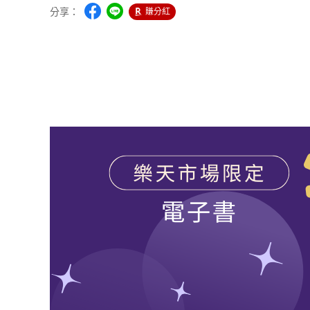
分享：
賺分紅