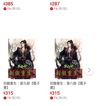
子書】
來】【電子書】
秘密
385
287
24
$
$
$
一本
1
%
(賺
3
點)
1
%
(賺
2
點)
1
%
客服資訊
豫期
服務時間：週一到週五 10:00-12:00、
易解
13:00-17:00 (國定假日及例假日休息)
剑傲重生：第九部【電子
剑傲重生：第八部【電子
潜水史
品性
客服電話：0080-1857077
書】
書】
andari
al) Sc
請參
客服信箱：
聯絡店家
315
315
13
$
$
$
r【電
1
%
(賺
3
點)
1
%
(賺
3
點)
1
%