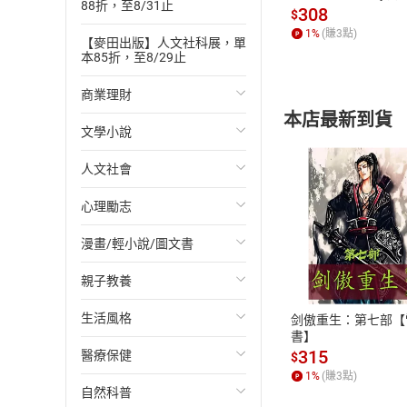
88折，至8/31止
發】【電子書】
308
下篇 塵世 IV 小雞
$
1
%
(賺
3
點)
下篇 塵世 V 大
【麥田出版】人文社科展，單
本85折，至8/29止
下篇 塵世 VI 閒話
商業理財
下篇 塵世 VII 閒話
本店最新到貨
下篇 塵世 VIII 
文學小說
投資理財
下篇 塵世 IX 「
人文社會
經濟/趨勢
歐美文學
下篇 塵世 X 球球
下篇 塵世 X 球球
心理勵志
財務/金融
日本文學
國際關係
代跋 歲暮致我的所
漫畫/輕小說/圖文書
管理/領導
韓國文學
政治
心靈成長/情緒
付款方
親子教養
職場工作術
華文文學
社會科學
人際關係
輕小說
ATM轉帳、信用卡
生活風格
成功法
經典文學
台灣/中國歷史
兩性關係
奇幻/科幻
教育現場
剑傲重生：第七部【
書】
315
醫療保健
行銷/廣告
成長/家庭生活小說
日/韓歷史
心理學
愛情故事
兒童文學/故事
飲食/食譜
$
1
%
(賺
3
點)
自然科普
傳記
懸疑/推理小說
其他歷史/史學
職場/社會寫實
兒童科普/學習
健身/美顏
健康/養生