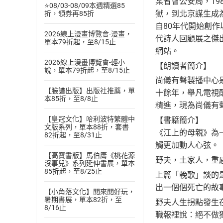
某省會公安局，19
⭐08/03-08/09本週精選85
獄，到北京謀生成
折，領券再85折
自80年代開始創
2026線上漫畫博覽會-漫畫，
代詩人回顧展之傑
單本79折起，至8/15止
網站。
2026線上漫畫博覽會-輕小
【朗讀者簡介】
說，單本79折起，至8/15止
尚儀有聲製播中心
【臉譜出版】出版社推薦，單
十餘年，舉凡電視
本85折，至8/8止
精進，現為尚儀有
【皇冠文化】哈利波特繁體中
【書籍簡介】
文版系列，單本88折，套書
《江上的母親》為
82折起，至8/31止
觸更加動人心弦。
【高寶書版】馬伯庸《桃花源
野夫，土家人，重
沒事兒》系列延伸書展，單本
85折起，至8/25止
上篇「輓歌」談的
出一個個死亡的故
【小角落文化】閱來閱好玩，
暑期書展，單本82折，至
野夫人生拐點發生
8/16止
職報裡說：絕不做