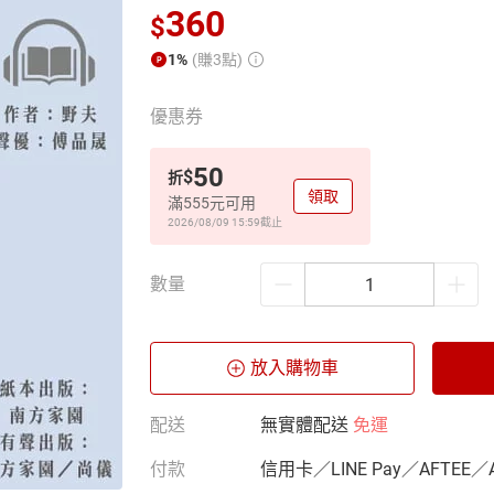
360
$
1%
(賺3點)
優惠券
50
$
折
領取
滿555元可用
2026/08/09 15:59
截止
數量
放入購物車
配送
無實體配送
免運
付款
信用卡／LINE Pay／AFTEE／