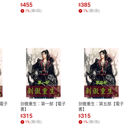
場，看藝術如何誕生、如
455
385
的故事
$
$
何形塑人類生活【電子
1
%
(賺
4
點)
1
%
(賺
3
點)
德無言——記老校長劉道玉
書】
易中天
王朔
「酷客」李斯
革命時期」的浪漫
外傳——一個時代和一隻小狗的際遇-01
外傳——一個時代和一隻小狗的際遇-02
有讀者
式
退換貨規範
、LINE PAY、AFTEE
本店是否提供消費者保護法七日猶
之權利，遽消費者保護法及通訊交
電子
剑傲重生：第一部【電子
剑傲重生：第五部【電子
除權合理例外情事適用準則，依商
書】
書】
質各有不同規定。詳細退換貨說明
315
315
$
$
照各商品說明。
1
%
(賺
3
點)
1
%
(賺
3
點)
詳細說明