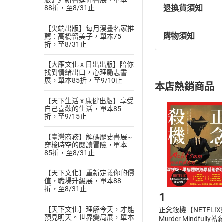
版】》新書延伸書展，單本
退換貨須知
88折，至8/31止
上篇 輓歌 II 別
上篇 輓歌 III 
【尖端出版】每月漫畫名家推
購物須知
薦：高橋留美子，單本75
上篇 輓歌 IV 墳
退換貨規定：
折，至8/31止
(
一
)
依
消費
上篇 輓歌 V 瞎子哥
【大雁文化 x 日出出版】陪你
內容或一經提
上篇 輓歌 VI 大
找到情緒出口，心理勵志書
購書須知
定。
展，單本85折，至9/10止
上篇 輓歌 VII 閒話
本店熱銷商品
(
二
)
消費者
上篇 輓歌 VII 閒話
【天下生活 x 康健出版】享受
且已下載
/
存
挑選
商
自己喜歡的生活，單本85
上篇 輓歌 VII 閒話
退貨方式：您
折，至9/15止
Choose
上篇 輓歌 VIII 
貨」，本店鋪
【臺灣商務】解碼歷史書展~
上篇 輓歌 VIII 
請注意，樂天
穿梭時空的閱讀冒險，單本
購書後，
85折，至8/31止
上篇 輓歌 IX 
上篇 輓歌 X 卿
【天下文化】重新定義你的價
Step1
值，職場升級展，單本88
下篇 塵世 I 殘忍教
折，至8/31止
1
下篇 塵世 II 童
【天下文化】理解今天，才能
正念殺機【NETFLI
下篇 塵世 III 
預見明天。世界變局展，單本
Murder Mindfully