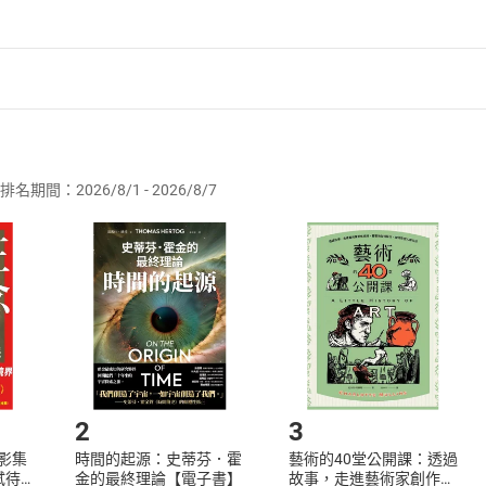
夢依稀咒逝川——悼故友如波-02
生於末世運偏消——么叔的故事
燈——關於外婆的回憶點滴
者保護法
第
19
條第
1
項後段
暨
通訊交易解除權合理例外情事適用
供即為完成之線上服務，經消費者事先同意始提供。」 之商品
水井的守望者
章黃學派-01
排名期間：2026/8/1 - 2026/8/7
訂購本店鋪之商品即代表知悉本店鋪所銷售之商品為電子書，屬
章黃學派-02
取電子書，不得請求退貨退款。
品
放入
購物車
登入
帳號
章黃學派-03
欲取消訂單或辦理退貨時，請登入樂天市場，並於「我的訂單」
Shopping cart
Login
地主之殤——土改與毀家紀事-01
將依您的申請進行審核，待審核通過後將為您辦理退款事宜。
地主之殤——土改與毀家紀事-02
市場須以整筆訂單為單位進行取消/退貨，恕無法以單支商品取消
如何開始使用？
是非恩仇二十年——熊召政和我必須面對的末日審判
本佳人，奈何做賊——我對熊召政的繼續質疑
.選擇閱讀載具
Step2.
育
2
3
年的恐懼和仇恨
X影集
時間的起源：史蒂芬．霍
藝術的40堂公開課：透過
那一代與這一代的遭遇——從《垮掉的一代》說起
蓄弒待
金的最終理論【電子書】
故事，走進藝術家創作現