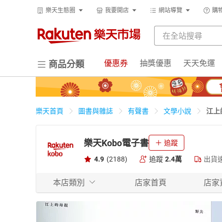
樂天生態圈
我要開店
網站導覽
購
優惠券
抽獎優惠
天天免運
商品分類
江上
樂天首頁
圖書與雜誌
有聲書
文學小說
樂天Kobo電子書
追蹤
4.9
(2188)
追蹤
2.4萬
出貨
本店類別
店家首頁
店家