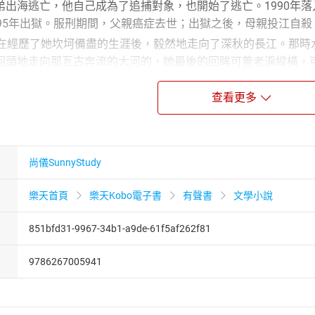
弟出海逃亡，他自己成為了追捕對象，也開始了逃亡。1990年
995年出獄。服刑期間，父親癌症去世；出獄之後，母親投江自殺
，在經歷了她坎坷備盡的生涯後，毅然地走向了深秋的長江。那時
回頭地走向那亙古奔流的大河的，她最後的回眸可曾老淚縱橫，
息的浩蕩之水，這需要怎樣一種勇毅和慈悲啊。
查看更多
園與尚儀數位學習聯合出版
尚儀SunnyStudy
樂天首頁
樂天Kobo電子書
有聲書
文學小說
豪傑，弦樂誰家奏太平
851bfd31-9967-34b1-a9de-61f5af262f81
漢語貢獻獎答謝辭 誰分巨擘除荊榛
9786267005941
的母親——母親失蹤十年祭
夢依稀咒逝川——悼故友如波-01