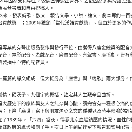
89年因為支持學生，公開宣佈退出警界。之後因為參與掩護民運
為民營書商和自由撰稿人。
作以來，發表詩歌，散文，報告文學，小說，論文，劇本等約一百多
出貢獻獎」；2009年獲頒「當代漢語貢獻獎」。但由於更多的
是專業的有聲出版品製作與發行單位，由獲得八座金鐘獎的配音
配音、電影配音、遊戲配音、廣告配音、有聲書、廣播劇，皆有
聲製播中心特約配音員。
一篇篇的靜文組成，但大抵分為「塵世」與「輓歌」兩大部分。
感情，硬漢子。九個字的概括，註定其人生艱辛且曲折。
是大歷史下的家族與友人之無奈與心酸，讀完會有一種很心痛的
事；下篇「塵世」寫下與朋友淘心之交的種種以及時事暗喻的評
在了1989年。「六四」當夜，得悉北京血腥鎮壓的情況，血性
獨裁政府的鷹犬和劊子手。次日上午到局裡留下報告和警用配置