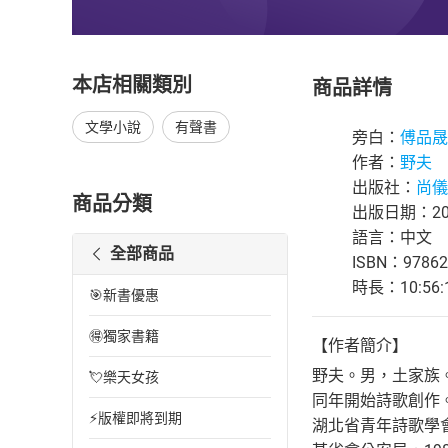
本店相關類別
商品詳情
文學小說
有聲書
旁白：
傅品晟
作者：
野夫
出版社：
尚儀S
商品分類
出版日期：202
語言：中文
全部商品
ISBN：97862
時長：10:56:
🎯新書優惠
🉐獨家書籍
【作者簡介】
野夫。男，土家族。
💘樂天女孩
同年開始詩歌創作。
⚡版權即將到期
湖北省青年詩歌學會