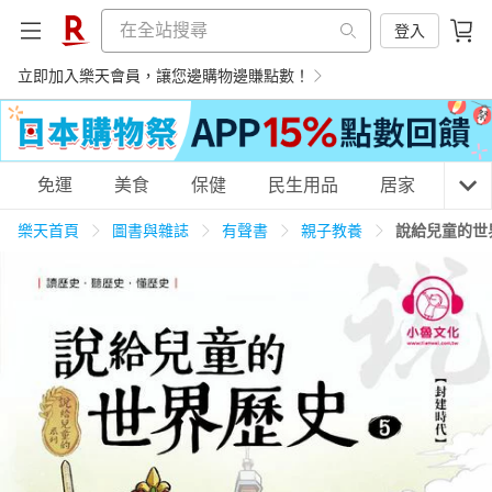
登入
立即加入樂天會員，讓您邊購物邊賺點數！
購物網分類
免運
美食
保健
民生用品
居家
3C
樂天首頁
圖書與雜誌
有聲書
親子教養
說給兒童的世
天天免運
美食蛋糕
養生保健
民生用品
居家生活
3C家電
運動休閒
親子玩具
女裝
男裝
化妝保養
情趣用品