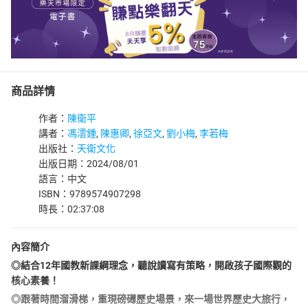
商品詳情
作者：
陳衛平
講者：
馮澐鍾
,
陳惠卿
,
徐亞文
,
劉小梅
,
李若梅
出版社：
天衛文化
出版日期：2024/08/01
語言：中文
ISBN：9789574907298
時長：02:37:08
內容簡介
◎結合12年國教新課綱理念，聽說讀寫有策略，開啟孩子國際觀的
核心素養！
◎跟著時間溜滑梯，重現磅礡歷史場景，來一場世界歷史大旅行，