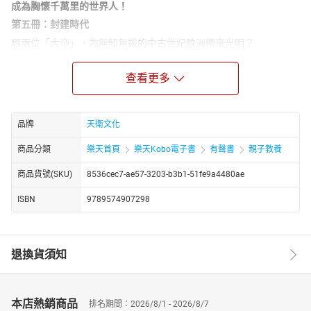
成為胸懷千萬里的世界人！
第五冊：封建時代
哪兩位「大帝」，為無知無識的中古世紀歐洲帶來光明？
穆罕默德如何以伊斯蘭教將阿拉伯人凝聚在一起？
查看更多
阿拉伯又如何建立起強大的帝國？
歐洲陷入不重視知識的黑暗時代，
國家與國家、國王與教會更是衝突不斷。
品牌
天衛文化
此時卻輪到阿拉伯世界綻放光輝，
商品分類
樂天首頁
樂天Kobo電子書
有聲書
親子教養
歷史進展就是如此讓人意想不到！
商品貨號(SKU)
8536cec7-ae57-3203-b3b1-51fe9a4480ae
【本書關鍵字】
ISBN
9789574907298
世界歷史、歷史大事年表、閱讀素養、國際觀、封建制度、黑暗時
代
【本書資料】
退換貨須知
有聲書
適讀年齡：4～6歲親子共讀；7歲以上自己聆聽
【本書特色】
本店熱銷商品
排名期間：2026/8/1 - 2026/8/7