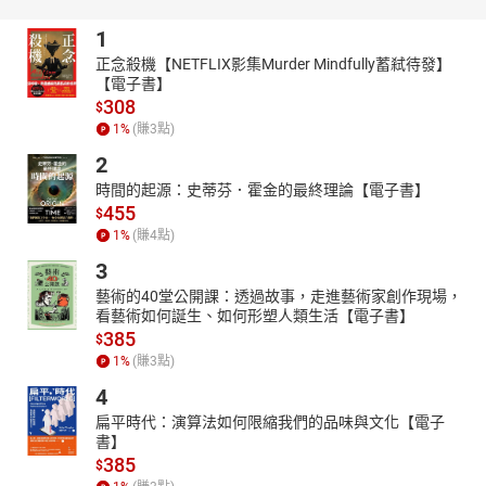
1****六篇歷史故事
1
「人物介紹」結合「歷史故事」，讓人知己知彼，理解事件的
正念殺機【NETFLIX影集Murder Mindfully蓄弒待發】
前因後果，培養孩子綜觀全局的眼界。
【電子書】
1.黑暗中的點燈人
308
$
2.駱駝伕
1
%
(賺
3
點)
3.抗丹英雄阿佛烈
2
4.征服者威廉
時間的起源：史蒂芬．霍金的最終理論【電子書】
455
5.阿拉伯帝國
$
1
%
(賺
4
點)
6.被罰站的國王
3
2****從古看今
藝術的40堂公開課：透過故事，走進藝術家創作現場，
1則故事＋1篇討論，引導親子共讀，獲得待人處事的智慧！每
看藝術如何誕生、如何形塑人類生活【電子書】
個人如果都堅持自己的信仰，會有什麼結果？如何不受迷信的影
385
$
響？
1
%
(賺
3
點)
3****世界歷史年代表
4
讓我們順著歷史時間溜滑梯，從穆罕默德的誕生到亨利四世領
扁平時代：演算法如何限縮我們的品味與文化【電子
兵攻進羅馬，梳理世界歷史脈絡，輕鬆理解不死背。
書】
4****知識補給站
385
$
結合12年國教新課綱核心素養理念，引導孩子在生活中實踐所