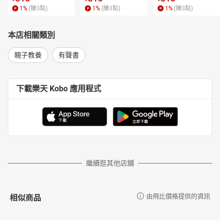
駱駝伕
1
%
(賺
3
點)
1
%
(賺
3
點)
1
%
(賺
3
點)
抗丹英雄阿佛烈
征服者威廉
本店相關類別
阿拉伯帝國
被罰站的國王
親子教養
有聲書
聰明寶貝歌(演唱版)
作者序
給所有愛聽故事的人
下載樂天 Kobo 應用程式
越是現代的孩子，越是要知道「過去真正發生過」哪些歷史。
你的孩子過的是瞬息萬變的現代生活，一切講求快、快、快，一切
都要新、新、新。然而盲目地追趕潮流，有可能迷失了自己；拚命
地吸收新信息，並不保證就有「幸福人生」。時代是個不停旋轉的
巨輪，過去發生過的事，將來可能再度發生。不知道巨輪從何而
來，也就不知道它將會駛向何處；不知道過去的悲劇，也就難以避
免以後再度發生類似的悲劇。而你的孩子因為回首了過去，在成長
繼續逛其他店舖
過程中自有一種「鑑往知來」的自信與安穩。
並且，越是生活在狹窄的都市空間，孩子越是需要放眼世界。
相似商品
由飛比價格提供的資訊
你可以讓孩子玩電腦、學數學，就像一般的家長，任他乖乖待在自
己的小世界裡，但你也可以是有魄力的父母，為孩子打開更廣闊的
天地⋯⋯