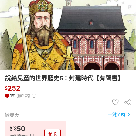
日本購物
電子/紙本書
HOT
說給兒童的世界歷史5：封建時代【有聲書】
252
$
1%
(賺2點)
優惠券
一鍵全領
50
$
折
領取
滿555元可用