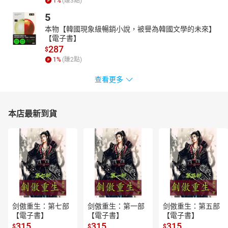
1
%
(賺
3
點)
學！穿越時空參與歷史大事，你將看到什麼？透過「說一說」等指
5
南，趣味學習歷史知識。
本物【韓國現象級暢銷小說，被譽為韓國文學的未來】
「知識補給站」設計者
【電子書】
287
葛琦霞／悅讀學堂執行長
$
1
%
(賺
2
點)
邱怜惠／臺北市博愛國小教師
洪德惠／桃園市自強國小教師
查看更多
張碧珊／臺北市關渡國小教師
張馨方／臺北市成德國小教師
本店最新到貨
陳儀娉／新北市昌平國小教師
傅宓慧／桃園市龍星國小教師
鄭潓妏／基隆市深美國小教師
顧翠琴／資深閱讀推廣講師
有聲書目次
世界歷史趣味歌
開場白
剑傲重生：第七部
剑傲重生：第一部
剑傲重生：第五部
聰明寶貝歌(演奏歌)
【電子書】
【電子書】
【電子書】
黑暗中的點燈人
315
315
315
$
$
$