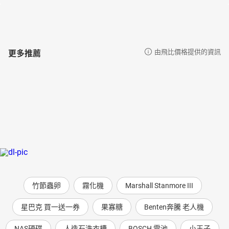
這就是我們製作這一套《說給兒童的世界歷史》的理想——培養
孩子成為一個「胸懷千萬里」的「世界人」。為了讓孩子們張開手
臂歡迎這些多姿多采、來自世界各地的故事，我們邀請了曾獲金鐘
獎的配音、錄音高手，為孩子創造生動的歷史舞臺，「用聲音演戲
更多推薦
由飛比價格提供的資訊
給孩子聽」，彷彿歷史「原音重現」——無論是阿爾卑斯山上的風雪
呼號、摩西離開古埃及時的「排山倒海」、英雄凱撒的高談雄辯，
都讓孩子享受「身臨其境」的樂趣。
※完整作者序言請見：https://reurl.cc/yZ3Ag8
【內文試閱】
**3.**
抗丹英雄阿佛烈
西元九世紀時，英格蘭人最怕的就是時常來騷擾他們的丹麥海盜，
他們稱這些丹麥人為「海狼」，以形容這些海盜的剽（piào）悍殘
忍。英格蘭人原本叫作盎格魯撒克遜人，他們和丹麥人是親戚，但
是自從西元五世紀到大不列顛島定居，過起安定的生活後，他們便
漸漸失去了原先的勇猛精神，並忘掉了原有的卓越航海技術，因此
竹節蟲卵
霧化機
Marshall Stanmore III
對入侵的丹麥人束手無策。
「海狼又來了，快逃哇！」
星巴克 買一送一券
果寡糖
Benten奔騰 老人機
「什麼，海狼又打過來了？」
NAS硬碟
人造石洗衣槽
BOSCH 電池
小王子