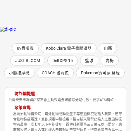
uv直噴機
Kobo Clara 電子書閱讀器
山蘇
JUST BLOOM
Dell XPS 15
籃球
青梅
小腿按摩機
COACH 後背包
Pokemon寶可夢 盒玩
防詐騙提醒
台灣樂天市場與店家不會主動致電要求解除分期付款、要求ATM轉帳。
政策宣導
為防治動物傳染病，境外動物或動物產品等應施檢疫物輸入我國，應符
合動物檢疫規定，並依規定申請檢疫。擅自輸入屬禁止輸入之應施檢疫
物者最高可處七年以下有期徒刑，得併科新臺幣三百萬元以下罰金。應
施檢疫物之輸入人或代理人未依規定申請檢疫者，得處新臺幣五萬元以