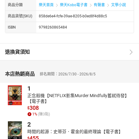
商品分類
樂天首頁
樂天Kobo電子書
有聲書
文學小說
商品貨號(SKU)
858de6e4-fcfe-39ae-8205-b0ed8f4d88c5
ISBN
9798260865484
退換貨須知
本店熱銷商品
排名期間：2026/7/30 - 2026/8/5
1
正念殺機【NETFLIX影集Murder Mindfully蓄弒待發】
【電子書】
308
$
1
%
(賺
3
點)
2
時間的起源：史蒂芬．霍金的最終理論【電子書】
455
$