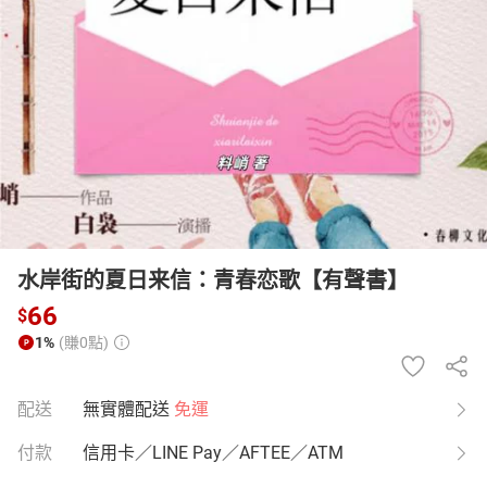
日本購物
電子/紙本書
HOT
水岸街的夏日来信：青春恋歌【有聲書】
66
$
1%
(賺0點)
配送
無實體配送
免運
付款
信用卡／LINE Pay／AFTEE／ATM