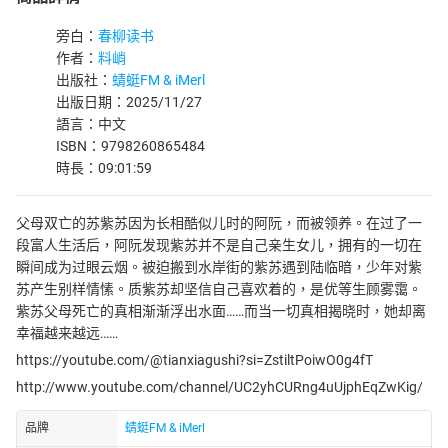
旁白：
春柳读书
作者：
料峭
出版社：
蜻蜓FM & iMerl
出版日期：2025/11/27
語言：中文
ISBN：9798260865484
時長：09:01:59
父母双亡的苏紫苏因为长相酷似儿时的阿阮，而被领养。在过了一
段富人生活后，阿阮发现紫苏并不是自己亲生女儿，拥有的一切在
瞬间成为过眼云烟。被迫搬到水岸街的紫苏遇到陆临暗，少年对紫
苏产生别样情愫。质紫苏却坚信自己喜欢着的，是优等生顾雾霭。
紫苏父母死亡的真相渐渐浮出水面……而当一切真相揭晓时，她却离
幸福越来越远……
https://youtube.com/@tianxiagushi?si=ZstiltPoiwO0g4fT
http://www.youtube.com/channel/UC2yhCURng4uUjphEqZwKig/
品牌
蜻蜓FM & iMerl