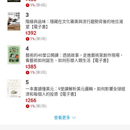
1
%
(賺
4
點)
3
階級與品味：隱藏在文化審美與流行趨勢背後的地位渴
望【電子書】
392
$
1
%
(賺
3
點)
4
藝術的40堂公開課：透過故事，走進藝術家創作現場，
看藝術如何誕生、如何形塑人類生活【電子書】
385
$
1
%
(賺
3
點)
5
一本書讀懂美元：9堂課解析美元邏輯，如何影響全球經
濟和每個人的投資【電子書】
266
$
1
%
(賺
2
點)
查看更多