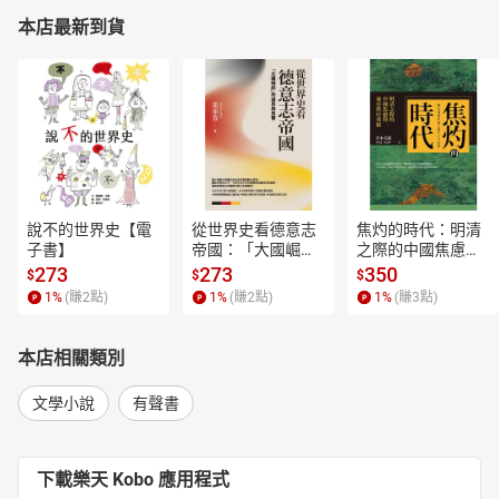
本店最新到貨
說不的世界史【電
從世界史看德意志
焦灼的時代：明清
子書】
帝國：「大國崛
之際的中國焦慮與
起」的迷思與真實
東亞秩序重組【電
273
273
350
$
$
$
【電子書】
子書】
1
%
(賺
2
點)
1
%
(賺
2
點)
1
%
(賺
3
點)
本店相關類別
文學小說
有聲書
下載樂天 Kobo 應用程式