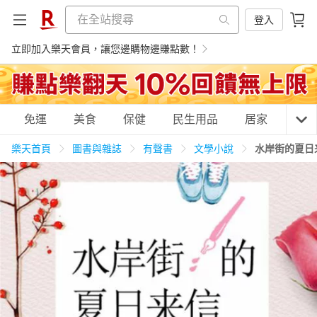
登入
立即加入樂天會員，讓您邊購物邊賺點數！
購物網分類
免運
美食
保健
民生用品
居家
3C
樂天首頁
圖書與雜誌
有聲書
文學小說
水岸街的夏日
天天免運
美食蛋糕
養生保健
民生用品
居家生活
3C家電
運動休閒
親子玩具
女裝
男裝
化妝保養
情趣用品