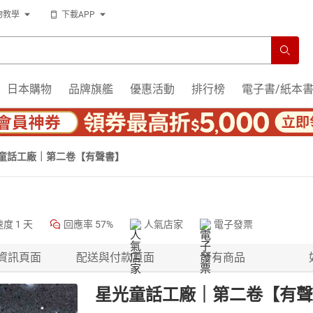
物教學
下載APP
日本購物
品牌旗艦
優惠活動
排行榜
電子書/紙本
童話工廠｜第二卷【有聲書】
速度
1 天
回應率
57%
人氣店家
電子發票
資訊頁面
配送與付款頁面
所有商品
星光童話工廠｜第二卷【有聲