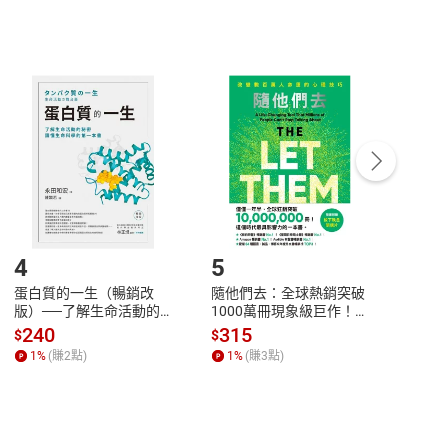
，不適用消保法第
19
條第
1
項七日內無條件退貨之規
非以有形媒介提供之數位內容，消費者同意若訂購後
付款
方式
完成
訂單
中點選「瀏覽訂單明細」
>
「申請取消訂單
/
退
Payment
Complete
/退貨。
登入帳號，下載書籍後看書
4
5
6
蛋白質的一生（暢銷改
隨他們去：全球熱銷突破
理當
版）──了解生命活動的
1000萬冊現象級巨作！
快樂
秘密，讀懂生命科學的第
改變千萬人命運的心理技
理解
240
315
30
$
$
$
一本書【電子書】
巧【附放下執念明信片
慮、
1
%
(賺
2
點)
1
%
(賺
3
點)
1
%
圖】【電子書】
書】