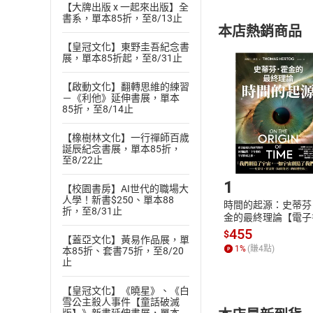
內容或一經提
【大牌出版 x 一起來出版】全
購書須知
定。
書系，單本85折，至8/13止
本店熱銷商品
(
二
)
消費者
【皇冠文化】東野圭吾紀念書
且已下載
/
存
展，單本85折起，至8/31止
挑選
商
退貨方式：您
Choose
【啟動文化】翻轉思維的練習
貨」，本店鋪
－《利他》延伸書展，單本
請注意，樂天
85折，至8/14止
購書後，
【橡樹林文化】一行禪師百歲
誕辰紀念書展，單本85折，
至8/22止
Step1
1
【校園書房】AI世代的職場大
人學！新書$250、單本88
時間的起源：史蒂芬
折，至8/31止
金的最終理論【電子
455
$
【蓋亞文化】黃易作品展，單
1
%
(賺
4
點)
本85折、套書75折，至8/20
止
【皇冠文化】《曉星》、《白
雪公主殺人事件【童話破滅