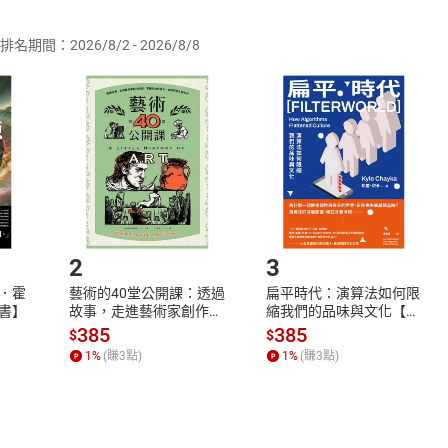
供即為完成之線上服務，經消費者事先同意始提供。」 之商品
排名期間：2026/8/2 - 2026/8/8
訂購本店鋪之商品即代表知悉本店鋪所銷售之商品為電子書，屬
取電子書，不得請求退貨退款。
品
放入
購物車
登入
帳號
欲取消訂單或辦理退貨時，請登入樂天市場，並於「我的訂單」
Shopping cart
Login
將依您的申請進行審核，待審核通過後將為您辦理退款事宜。
市場須以整筆訂單為單位進行取消/退貨，恕無法以單支商品取消
如何開始使用？
.選擇閱讀載具
Step2.
2
3
．霍
藝術的40堂公開課：透過
扁平時代：演算法如何限
書】
故事，走進藝術家創作現
縮我們的品味與文化【電
場，看藝術如何誕生、如
子書】
385
385
$
$
何形塑人類生活【電子
1
%
(賺
3
點)
1
%
(賺
3
點)
書】