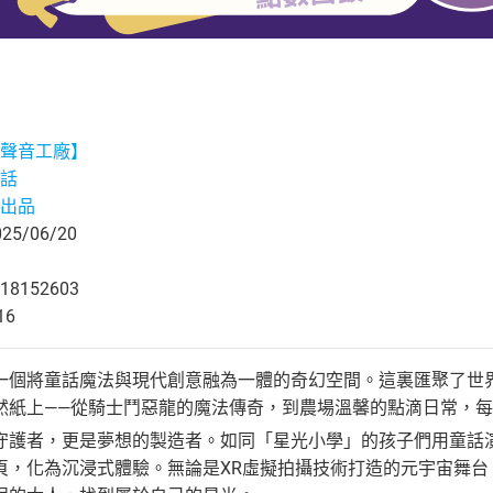
聲音工廠】
話
出品
5/06/20
18152603
16
一個將童話魔法與現代創意融為一體的奇幻空間。這裏匯聚了世界
然紙上——從騎士鬥惡龍的魔法傳奇，到農場溫馨的點滴日常，
守護者，更是夢想的製造者。如同「星光小學」的孩子們用童話
頁，化為沉浸式體驗。無論是XR虛擬拍攝技術打造的元宇宙舞