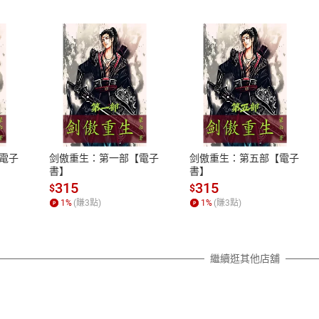
式
退換貨規範
、LINE PAY、AFTEE
本店是否提供消費者保護法七日猶
之權利，遽消費者保護法及通訊交
電子
剑傲重生：第一部【電子
剑傲重生：第五部【電子
除權合理例外情事適用準則，依商
書】
書】
質各有不同規定。詳細退換貨說明
315
315
$
$
照各商品說明。
1
%
(賺
3
點)
1
%
(賺
3
點)
詳細說明
繼續逛其他店舖