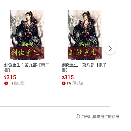
客服資訊
豫期
服務時間：週一到週五 10:00-12:00、
易解
13:00-17:00 (國定假日及例假日休息)
剑傲重生：第九部【電子
剑傲重生：第八部【電子
潜水史
品性
客服電話：0080-1857077
書】
書】
andari
al) Sc
請參
客服信箱：
聯絡店家
315
315
13
$
$
$
r【電
1
%
(賺
3
點)
1
%
(賺
3
點)
1
%
由飛比價格提供的資訊