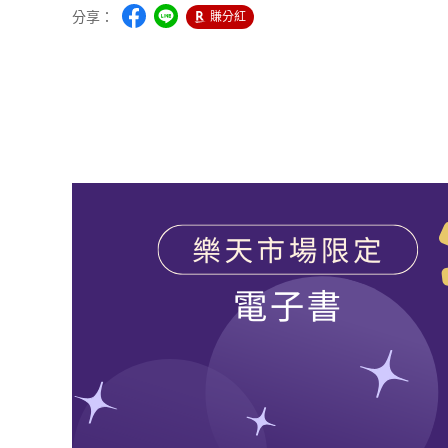
分享：
賺分紅