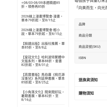
每個孩子與童心未
⭐08/03-08/09本週精選85
折，領券再85折
「向美而生，向光
2026線上漫畫博覽會-漫畫，
單本79折起，至8/15止
品牌
2026線上漫畫博覽會-輕小
說，單本79折起，至8/15止
商品分類
【臉譜出版】出版社推薦，單
商品貨號(SKU)
本85折，至8/8止
【皇冠文化】哈利波特繁體中
ISBN
文版系列，單本88折，套書
82折起，至8/31止
【高寶書版】馬伯庸《桃花源
沒事兒》系列延伸書展，單本
退換貨須知
85折起，至8/25止
【小角落文化】閱來閱好玩，
購物須知
退換貨規定：
暑期書展，單本82折，至
8/16止
(
一
)
依
消費