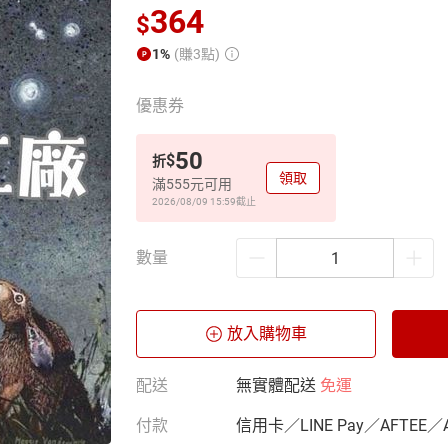
364
$
1%
(賺3點)
優惠券
50
$
折
領取
滿555元可用
2026/08/09 15:59
截止
數量
放入購物車
配送
無實體配送
免運
付款
信用卡／LINE Pay／AFTEE／