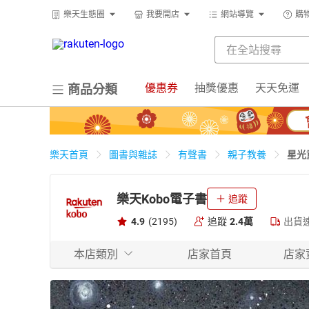
樂天生態圈
我要開店
網站導覽
購
優惠券
抽獎優惠
天天免運
商品分類
星光
樂天首頁
圖書與雜誌
有聲書
親子教養
樂天Kobo電子書
追蹤
4.9
(2195)
追蹤
2.4萬
出貨
本店類別
店家首頁
店家