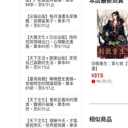
本店最新到貨
版】》新書延伸書展，單本
88折，至8/31止
【尖端出版】每月漫畫名家推
薦：高橋留美子，單本75
折，至8/31止
【大雁文化 x 日出出版】陪你
付款方
找到情緒出口，心理勵志書
展，單本85折，至9/10止
ATM轉帳、信用卡
【天下生活 x 康健出版】享受
自己喜歡的生活，單本85
剑傲重生：第七部【
折，至9/15止
書】
315
$
【臺灣商務】解碼歷史書展~
1
%
(賺
3
點)
穿梭時空的閱讀冒險，單本
85折，至8/31止
【天下文化】重新定義你的價
值，職場升級展，單本88
折，至8/31止
相似商品
【天下文化】理解今天，才能
預見明天。世界變局展，單本