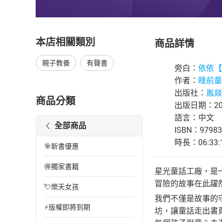
本店相關類別
商品詳情
親子教養
有聲書
旁白：
依依【
作者：
睡前童
出版社：
胤燚
商品分類
出版日期：202
語言：中文
全部商品
ISBN：97983
時長：06:33:
🎯新書優惠
🉐獨家書籍
星光童話工廠，是
冒險的故事在此躍
💘樂天女孩
我們不僅是故事的
⚡版權即將到期
坊，讓童話走出書