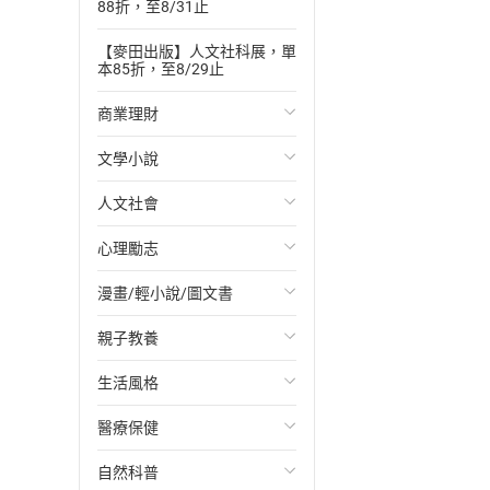
88折，至8/31止
【麥田出版】人文社科展，單
本85折，至8/29止
商業理財
文學小說
投資理財
人文社會
經濟/趨勢
歐美文學
心理勵志
財務/金融
日本文學
國際關係
漫畫/輕小說/圖文書
管理/領導
韓國文學
政治
心靈成長/情緒
親子教養
職場工作術
華文文學
社會科學
人際關係
輕小說
生活風格
成功法
經典文學
台灣/中國歷史
兩性關係
奇幻/科幻
教育現場
醫療保健
行銷/廣告
成長/家庭生活小說
日/韓歷史
心理學
愛情故事
兒童文學/故事
飲食/食譜
自然科普
傳記
懸疑/推理小說
其他歷史/史學
職場/社會寫實
兒童科普/學習
健身/美顏
健康/養生