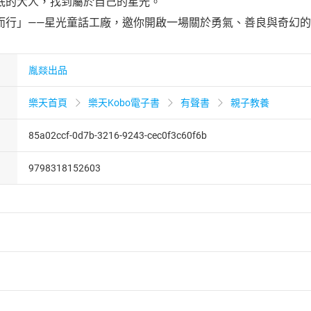
泯的大人，找到屬於自己的星光。
而行」——星光童話工廠，邀你開啟一場關於勇氣、善良與奇幻
胤燚出品
樂天首頁
樂天Kobo電子書
有聲書
親子教養
85a02ccf-0d7b-3216-9243-cec0f3c60f6b
9798318152603
者保護法
第
19
條第
1
項後段
暨
通訊交易解除權合理例外情事適用