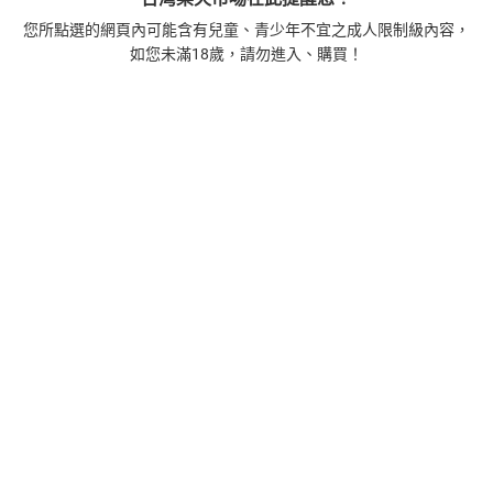
您所點選的網頁內可能含有兒童、青少年不宜之成人限制級內容，
本店熱銷商品
排名期間：2026/7/31 - 2026/8/6
如您未滿18歲，請勿進入、購買！
1
正念殺機【NETFLIX影集Murder Mindfully蓄弒待發】
【電子書】
308
$
1
%
(賺
3
點)
2
時間的起源：史蒂芬．霍金的最終理論【電子書】
455
$
1
%
(賺
4
點)
3
藝術的40堂公開課：透過故事，走進藝術家創作現場，
看藝術如何誕生、如何形塑人類生活【電子書】
385
$
1
%
(賺
3
點)
4
一本書讀懂美元：9堂課解析美元邏輯，如何影響全球經