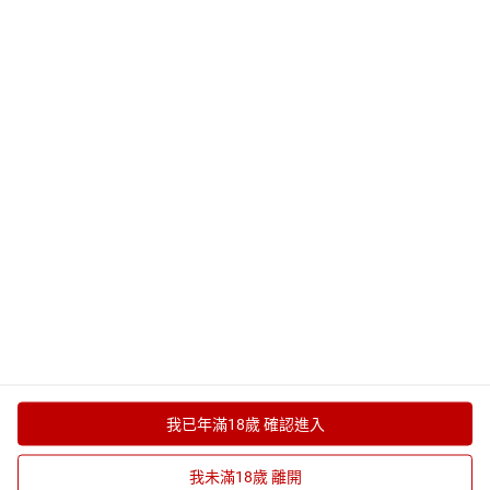
律動機
NATIVE SONS
碎花洋裝
融燭燈
小型數位相機
甘胺酸鎂
MUJI無印良品 發熱衣
男白襯衫
前列腺按摩器
Samsung Galaxy Tab S7
防詐騙提醒
台灣樂天市場與店家不會主動致電要求解除分期付款、要求ATM轉帳。
政策宣導
為防治動物傳染病，境外動物或動物產品等應施檢疫物輸入我國，應符
合動物檢疫規定，並依規定申請檢疫。擅自輸入屬禁止輸入之應施檢疫
物者最高可處七年以下有期徒刑，得併科新臺幣三百萬元以下罰金。應
施檢疫物之輸入人或代理人未依規定申請檢疫者，得處新臺幣五萬元以
上一百萬元以下罰鍰，並得按次處罰。
境外商品不得隨貨贈送應施檢疫物。
收件人違反動物傳染病防治條例第三十四條第三項規定，未將郵遞寄送
輸入之應施檢疫物送交輸出入動物檢疫機關銷燬者，處新臺幣三萬元以
上十五萬元以下罰鍰。
我已年滿18歲 確認進入
Shopping is Entertainment!
我未滿18歲 離開
放入購物車
立即購買
非洲豬瘟政策宣導
隱私權政策