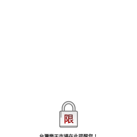
劍 解×朝霧 夕之Mr. Secret Floor系列漫畫第３彈！
高傲蠻橫的王子VS.花店的妄想青年
你是賣花的，只是一時的床伴，把腿張開就行了。
「你是迷惑王子的大惡人。在這裡我就是法律，你是逃不了的。我
查看更多
要把你囚禁在我的懷裡折磨至死！」
在高級飯店的花店工作的螢，被突然現身的傲慢男子把精心布置的
花無情踩爛。他的名字是薩伊德──入住於Secret Floor的阿拉伯王
品牌
台灣東販
族！和高傲自大的王子從最糟糕的邂逅開始發展的命定愛情羅曼史!!
劍解＆朝霧夕的雙重番外篇新作也收錄在內！
商品分類
樂天首頁
樂天Kobo電子書
2026線上漫畫博覽會-漫畫，單本79折起，至8/15止
商品貨號(SKU)
85a2d37e-c49a-3083-89d3-9b282a49e73d
ISBN
9786263293564
退換貨須知
台灣樂天市場在此提醒您！