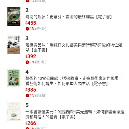
1
%
(賺
3
點)
2
時間的起源：史蒂芬．霍金的最終理論【電子書】
455
$
1
%
(賺
4
點)
3
階級與品味：隱藏在文化審美與流行趨勢背後的地位渴
望【電子書】
392
$
1
%
(賺
3
點)
4
藝術的40堂公開課：透過故事，走進藝術家創作現場，
看藝術如何誕生、如何形塑人類生活【電子書】
385
$
1
%
(賺
3
點)
5
一本書讀懂美元：9堂課解析美元邏輯，如何影響全球經
濟和每個人的投資【電子書】
266
$