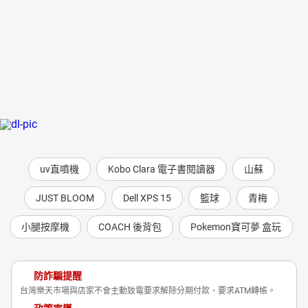
uv直噴機
Kobo Clara 電子書閱讀器
山蘇
JUST BLOOM
Dell XPS 15
籃球
青梅
小腿按摩機
COACH 後背包
Pokemon寶可夢 盒玩
防詐騙提醒
台灣樂天市場與店家不會主動致電要求解除分期付款、要求ATM轉帳。