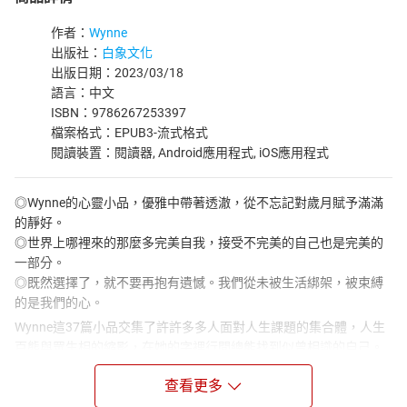
作者：
Wynne
出版社：
白象文化
出版日期：2023/03/18
語言：中文
ISBN：9786267253397
檔案格式：EPUB3-流式格式
閱讀裝置：閱讀器, Android應用程式, iOS應用程式
◎Wynne的心靈小品，優雅中帶著透澈，從不忘記對歲月賦予滿滿
的靜好。
◎世界上哪裡來的那麼多完美自我，接受不完美的自己也是完美的
一部分。
◎既然選擇了，就不要再抱有遺憾。我們從未被生活綁架，被束縛
的是我們的心。
Wynne這37篇小品交集了許許多多人面對人生課題的集合體，人生
百態與眾生相的縮影，在她的字裡行間總能找到似曾相識的自己。
書中一篇篇文字的背後都在說明它最底限的意義：讓你學習共處之
查看更多
道，與此生唯一確定與你相伴的人──你自己。