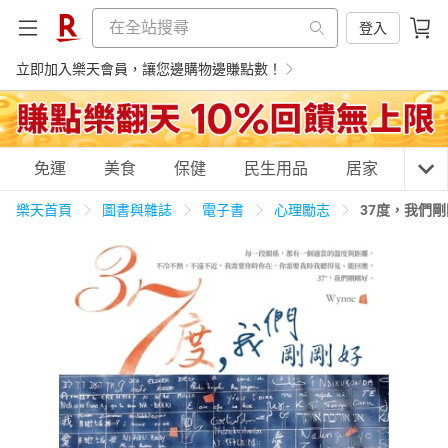
登入
立即加入樂天會員，讓您邊購物邊賺點數！
購物網分類
免運
美食
保健
民生用品
居家
3C
樂天首頁
圖書與雜誌
電子書
心理勵志
37度，我們
天天免運
美食蛋糕
養生保健
民生用品
居家生活
3C家電
運動休閒
親子玩具
女裝
男裝
化妝保養
情趣用品