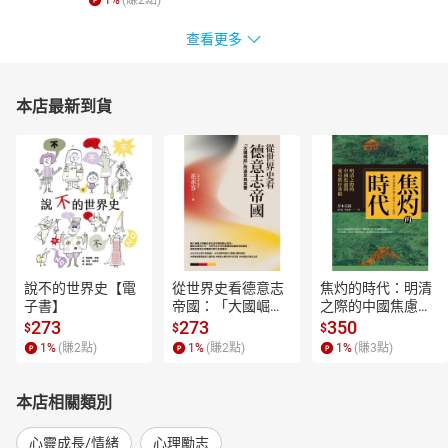
1
%
(賺
2
點)
查看更多
本店最新到貨
說不的世界史【電
從世界史看德意志
焦灼的時代：明清
子書】
帝國：「大國崛
之際的中國焦慮與
起」的迷思與真實
東亞秩序重組【電
273
273
350
$
$
$
【電子書】
子書】
1
%
(賺
2
點)
1
%
(賺
2
點)
1
%
(賺
3
點)
本店相關類別
心靈成長/情緒
心理勵志