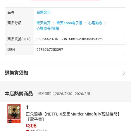
每一段關係，都有一個適當的溫度與距離，
不冷不熱，不遠不近，我需要你時你在，你需要我時我聽得見、能
品牌
白象文化
回應，
37°，我們剛剛好。
商品分類
樂天首頁
樂天Kobo電子書
心理勵志
有很多時刻，你驚心動魄，而世界一無所知；你翻山越嶺，而大地
心靈成長/情緒
寂靜無聲。
商品貨號(SKU)
8605aa23-3a11-3b1f-bf02-c3b58da9a2f5
前方一直有光。只是，想要接近並進入那光，你就得不停地往前
走。
ISBN
9786267253397
我們都是一面走一面尋找、一面走一面改變，找到不得不的重新選
擇，找到剛剛好適合當下的路去走，隨遇而安的過好當下的生活。
很多時候，人生的突破都是在行進中發生的。它或許不來源於未
退換貨須知
來，也不來源於未知，而在於你眼前的當下。
體諒一下自己，不要再強迫自己「假裝堅強」。你可以脆弱，可以
對生活Say No；你知道你有做不好的地方，你也知道你有做不到的
本店熱銷商品
排名期間：2026/7/30 - 2026/8/5
事情，但這並沒有什麼。累了就休息，有情緒就正視它們的存在，
偽裝不是長久之道。
1
不同的年齡，面對無常、面對選擇，都沒有最好的答案。順了當下
正念殺機【NETFLIX影集Murder Mindfully蓄弒待發】
的心，如了當下的意，且走且看且懷念遺憾。人生，不過是要看得
【電子書】
308
開。
$