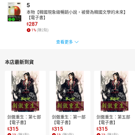
5
本物【韓國現象級暢銷小說，被譽為韓國文學的未來】
【電子書】
287
$
1
%
(賺
2
點)
查看更多
本店最新到貨
剑傲重生：第七部
剑傲重生：第一部
剑傲重生：第五部
【電子書】
【電子書】
【電子書】
315
315
315
$
$
$