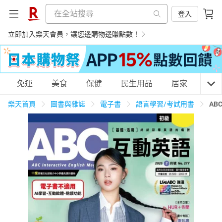
登入
立即加入樂天會員，讓您邊購物邊賺點數！
購物網分類
免運
美食
保健
民生用品
居家
3C
樂天首頁
圖書與雜誌
電子書
語言學習/考試用書
AB
天天免運
美食蛋糕
養生保健
民生用品
居家生活
3C家電
運動休閒
親子玩具
女裝
男裝
化妝保養
情趣用品