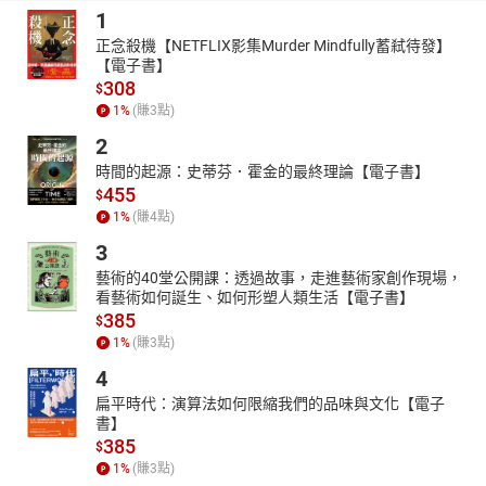
1
正念殺機【NETFLIX影集Murder Mindfully蓄弒待發】
【電子書】
308
$
1
%
(賺
3
點)
2
時間的起源：史蒂芬．霍金的最終理論【電子書】
455
$
1
%
(賺
4
點)
3
藝術的40堂公開課：透過故事，走進藝術家創作現場，
看藝術如何誕生、如何形塑人類生活【電子書】
385
$
1
%
(賺
3
點)
4
扁平時代：演算法如何限縮我們的品味與文化【電子
書】
385
$
1
%
(賺
3
點)