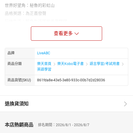
世界好望角：秘魯的彩虹山
品格英語：為正義發聲
玩味生活：藍色生活區的長壽關鍵
畫中有話：寄包裹
查看更多
短篇故事集：仲夏夜之夢
活用ABC：露營實用英語
文法補給站：漂亮好物/貴重物品(本期文法：被動語態)
品牌
LiveABC
克漏字測驗：麥當勞得來速的高效祕訣
商品分類
樂天首頁
樂天Kobo電子書
語言學習/考試用書
流行最前線：陪讀影片 學生的好夥伴
英語學習
ABC長知識：「腦凍」的成因
商品貨號(SKU)
861fda8e-43e5-3e80-933c-00b7d2d28036
悠遊文化：二○二五年環法自由車賽
健康停看聽：久坐的風險
聽說圖寫：ABC動物收容所
退換貨須知
全民英檢初級聽力模擬試題
本月之星：香蘭 亮眼的新星
本店熱銷商品
★電子書無提供點讀功能及互動學習軟體下載。
排名期間：2026/8/1 - 2026/8/7