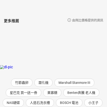
更多推薦
由飛比價格提供的資訊
竹節蟲卵
霧化機
Marshall Stanmore III
星巴克 買一送一券
果寡糖
Benten奔騰 老人機
NAS硬碟
人造石洗衣槽
BOSCH 電池
小王子