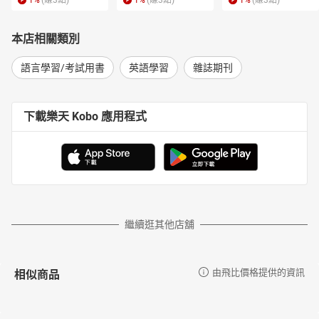
1
%
(賺
3
點)
1
%
(賺
3
點)
1
%
(賺
3
點)
本店相關類別
語言學習/考試用書
英語學習
雜誌期刊
下載樂天 Kobo 應用程式
繼續逛其他店舖
相似商品
由飛比價格提供的資訊