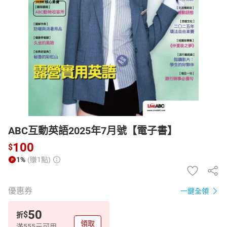
日本購物
電子/紙本書
HOT
ABC互動英語2025年7月號【電子書】
100
$
1%
(賺1點)
優惠券
一鍵全領
50
$
折
領取
滿555元可用