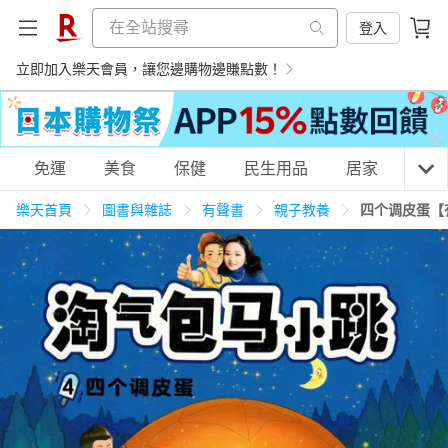
登入
立即加入樂天會員，讓您邊購物邊賺點數！
購物網分類
免運
美食
保健
民生用品
居家
3C
樂天首頁
圖書與雜誌
有聲書
親子教養
四个调皮蛋【
天天免運
美食蛋糕
養生保健
民生用品
居家生活
3C家電
運動休閒
親子玩具
女裝
男裝
化妝保養
情趣用品