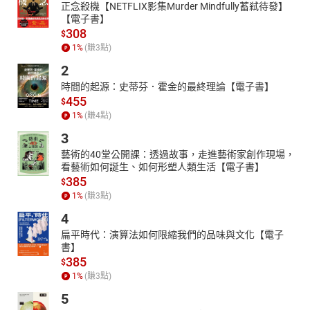
正念殺機【NETFLIX影集Murder Mindfully蓄弒待發】
【電子書】
308
$
1
%
(賺
3
點)
2
時間的起源：史蒂芬．霍金的最終理論【電子書】
455
$
1
%
(賺
4
點)
3
藝術的40堂公開課：透過故事，走進藝術家創作現場，
看藝術如何誕生、如何形塑人類生活【電子書】
385
$
1
%
(賺
3
點)
4
扁平時代：演算法如何限縮我們的品味與文化【電子
書】
385
$
1
%
(賺
3
點)
5