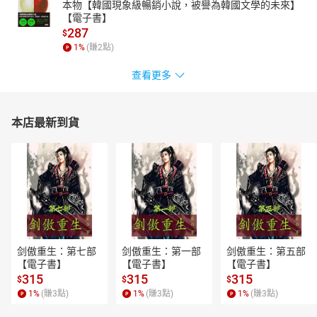
本物【韓國現象級暢銷小說，被譽為韓國文學的未來】
【電子書】
287
$
1
%
(賺
2
點)
查看更多
本店最新到貨
剑傲重生：第七部
剑傲重生：第一部
剑傲重生：第五部
【電子書】
【電子書】
【電子書】
315
315
315
$
$
$
1
%
(賺
3
點)
1
%
(賺
3
點)
1
%
(賺
3
點)