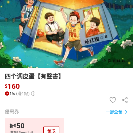
日本購物
電子/紙本書
HOT
四个调皮蛋【有聲書】
160
$
1%
(賺1點)
優惠券
一鍵全領
50
$
折
領取
滿555元可用