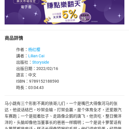
商品詳情
作者：
杨红樱
講者：
Lilian Cai
出版社：
Storyside
出版日期：2022/02/16
語言：中文
ISBN：9789152188590
時長：03:04:43
马小跳有三个形影不离的铁哥儿们，一个是嘴巴大得像河马的张
达，他说话结巴，吵架会输，打架会赢，是个体育全才，还爱跟汽
车赛跑；一个是挺着肚子、走路像企鹅的唐飞，他贪吃，整日懒洋
洋的，头脑却像他当董事长的爸爸一样精明；一个是说十箩筐话有
九箩筐都是废话、样子长得像猿猴的毛超。他们调皮捣蛋，经常做