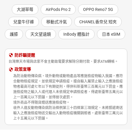
大湖草莓
AirPods Pro 2
OPPO Reno7 5G
兒童牛仔褲
移動式冷氣
CHANEL香奈兒 短夾
護膝
天文望遠鏡
InBody 體脂計
日本 eSIM
防詐騙提醒
台灣樂天市場與店家不會主動致電要求解除分期付款、要求ATM轉帳。
政策宣導
為防治動物傳染病，境外動物或動物產品等應施檢疫物輸入我國，應符
合動物檢疫規定，並依規定申請檢疫。擅自輸入屬禁止輸入之應施檢疫
物者最高可處七年以下有期徒刑，得併科新臺幣三百萬元以下罰金。應
施檢疫物之輸入人或代理人未依規定申請檢疫者，得處新臺幣五萬元以
上一百萬元以下罰鍰，並得按次處罰。
境外商品不得隨貨贈送應施檢疫物。
收件人違反動物傳染病防治條例第三十四條第三項規定，未將郵遞寄送
輸入之應施檢疫物送交輸出入動物檢疫機關銷燬者，處新臺幣三萬元以
上十五萬元以下罰鍰。