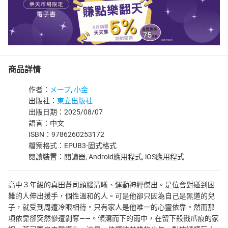
商品詳情
作者：
メーブ
,
小金
出版社：
東立出版社
出版日期：2025/08/07
語言：中文
ISBN：9786260253172
檔案格式：EPUB3-固式格式
閱讀裝置：閱讀器, Android應用程式, iOS應用程式
高中３年級的真田蒼司頭腦清晰、運動神經傑出。是位會對碰到困
難的人伸出援手，個性溫和的人。可是他卻只因為自己是黑道的兒
子，就受到周遭冷眼相待。只有家人是他唯一的心靈依靠。然而那
項依靠卻突然慘遭剝奪——。傾瀉而下的雨中，在留下殺戮爪痕的家