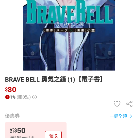
日本購物
電子/紙本書
HOT
BRAVE BELL 勇氣之鐘 (1)【電子書】
80
$
1%
(賺0點)
優惠券
一鍵全領
50
$
折
領取
滿555元可用