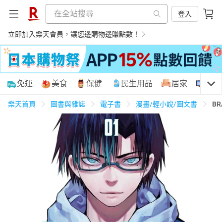
登入
立即加入樂天會員，讓您邊購物邊賺點數！
購物網分類
免運
美食
保健
民生用品
居家
3C
樂天首頁
圖書與雜誌
電子書
漫畫/輕小說/圖文書
BR
天天免運
美食蛋糕
養生保健
民生用品
居家生活
3C家電
運動休閒
親子玩具
女裝
男裝
化妝保養
情趣用品