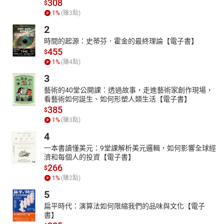
308
$
1
%
(賺
3
點)
2
時間的起源：史蒂芬．霍金的最終理論【電子書】
455
$
1
%
(賺
4
點)
3
藝術的40堂公開課：透過故事，走進藝術家創作現場，
看藝術如何誕生、如何形塑人類生活【電子書】
385
$
1
%
(賺
3
點)
4
一本書讀懂美元：9堂課解析美元邏輯，如何影響全球經
濟和每個人的投資【電子書】
266
$
1
%
(賺
2
點)
5
扁平時代：演算法如何限縮我們的品味與文化【電子
書】