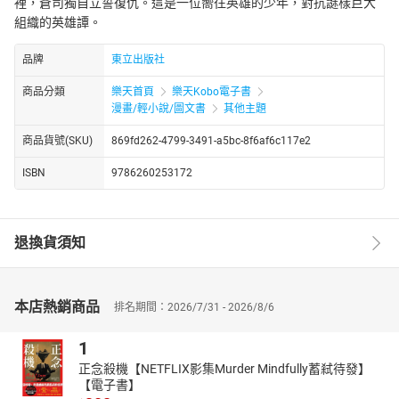
裡，蒼司獨自立誓復仇。這是一位嚮往英雄的少年，對抗謎樣巨大
組織的英雄譚。
品牌
東立出版社
商品分類
樂天首頁
樂天Kobo電子書
漫畫/輕小說/圖文書
其他主題
商品貨號(SKU)
869fd262-4799-3491-a5bc-8f6af6c117e2
ISBN
9786260253172
退換貨須知
本店熱銷商品
排名期間：2026/7/31 - 2026/8/6
1
正念殺機【NETFLIX影集Murder Mindfully蓄弒待發】
【電子書】