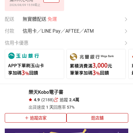
2026/08/09 15:59
截止
配送
無實體配送
免運
付款
信用卡／LINE Pay／AFTEE／ATM
信用卡優惠
樂天Kobo電子書
4.9
(2188)
追蹤
2.4萬
出貨速度
1 天
回應率
57%
追蹤店家
逛店舖