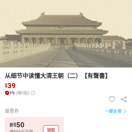
日本購物
電子/紙本書
HOT
从细节中读懂大清王朝（二）【有聲書】
39
$
1%
(賺0點)
優惠券
一鍵全領
50
$
折
領取
滿555元可用