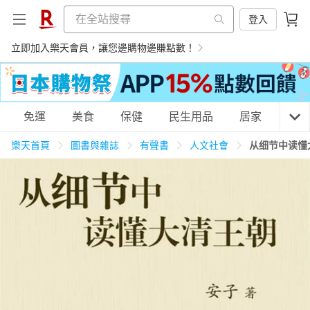
登入
立即加入樂天會員，讓您邊購物邊賺點數！
購物網分類
免運
美食
保健
民生用品
居家
3C
樂天首頁
圖書與雜誌
有聲書
人文社會
从细节中读懂
天天免運
美食蛋糕
養生保健
民生用品
居家生活
3C家電
運動休閒
親子玩具
女裝
男裝
化妝保養
情趣用品