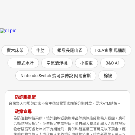
實木床架
牛肋
銀喉長尾山雀
IKEA宜家 馬桶刷
一體式水冷
空氣清淨機
小檔車
B&O A1
Nintendo Switch 寶可夢傳說 阿爾宙斯
棉被
防詐騙提醒
台灣樂天市場與店家不會主動致電要求解除分期付款、要求ATM轉帳。
政策宣導
為防治動物傳染病，境外動物或動物產品等應施檢疫物輸入我國，應符
合動物檢疫規定，並依規定申請檢疫。擅自輸入屬禁止輸入之應施檢疫
物者最高可處七年以下有期徒刑，得併科新臺幣三百萬元以下罰金。應
施檢疫物之輸入人或代理人未依規定申請檢疫者，得處新臺幣五萬元以