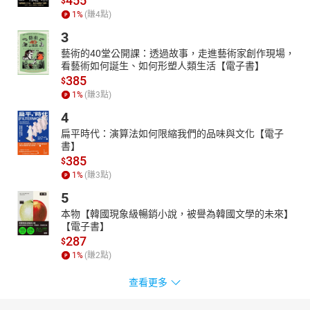
455
$
1
%
(賺
4
點)
3
藝術的40堂公開課：透過故事，走進藝術家創作現場，
看藝術如何誕生、如何形塑人類生活【電子書】
385
$
1
%
(賺
3
點)
4
扁平時代：演算法如何限縮我們的品味與文化【電子
書】
385
$
1
%
(賺
3
點)
5
本物【韓國現象級暢銷小說，被譽為韓國文學的未來】
【電子書】
287
$
1
%
(賺
2
點)
查看更多