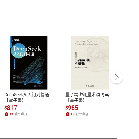
客服資訊
豫期
服務時間：週一到週五 10:00-12:00、
易解
13:00-17:00 (國定假日及例假日休息)
DeepSeek从入门到精通
量子精密测量术语词典
新西
品性
客服電話：0080-1857077
【電子書】
【電子書】
计研
請參
客服信箱：
聯絡店家
817
985
98
$
$
$
1
%
(賺
8
點)
1
%
(賺
9
點)
1
%