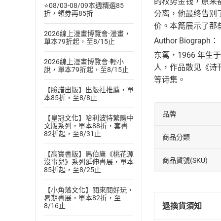
的权势金钱，原来
⭐08/03-08/09本週精選85
分离，他最终告别
折，領券再85折
价。本篇展示了那
2026線上漫畫博覽會-漫畫，
Author Biograph：
單本79折起，至8/15止
东篱，1966 年
2026線上漫畫博覽會-輕小
人，作品散见《诗
說，單本79折起，至8/15止
等诗集。
【臉譜出版】出版社推薦，單
本85折，至8/8止
品牌
【皇冠文化】哈利波特繁體中
文版系列，單本88折，套書
82折起，至8/31止
商品分類
【高寶書版】馬伯庸《桃花源
商品貨號(SKU)
沒事兒》系列延伸書展，單本
85折起，至8/25止
【小角落文化】閱來閱好玩，
暑期書展，單本82折，至
退換貨須知
8/16止