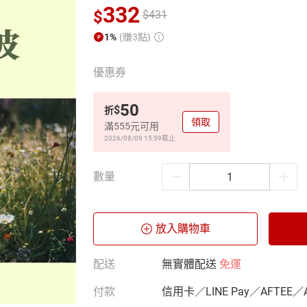
332
$
$
431
1%
(賺3點)
優惠券
50
$
折
領取
滿555元可用
2026/08/09 15:59
截止
數量
放入購物車
配送
無實體配送
免運
付款
信用卡／LINE Pay／AFTEE／