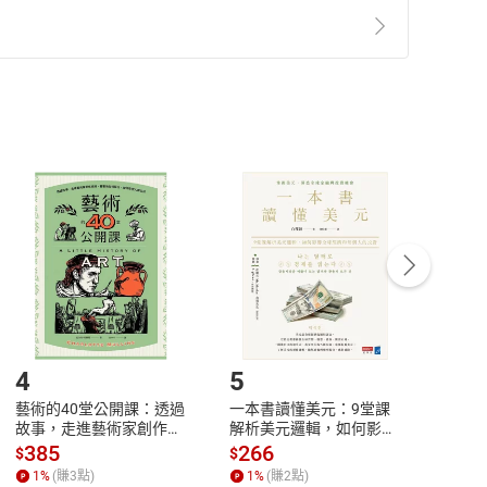
準則
第
2
條第
5
款之規定，「非以有形媒介提供之數位
，不適用消保法第
19
條第
1
項七日內無條件退貨之規
非以有形媒介提供之數位內容，消費者同意若訂購後
付款
方式
完成
訂單
中點選「瀏覽訂單明細」
>
「申請取消訂單
/
退
Payment
Complete
/退貨。
登入帳號，下載書籍後看書
4
5
6
藝術的40堂公開課：透過
一本書讀懂美元：9堂課
本物
故事，走進藝術家創作現
解析美元邏輯，如何影響
說，
場，看藝術如何誕生、如
全球經濟和每個人的投資
來】
385
266
28
$
$
$
何形塑人類生活【電子
【電子書】
1
%
(賺
3
點)
1
%
(賺
2
點)
1
%
書】