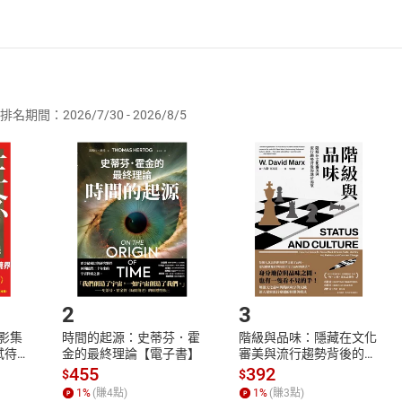
者保護法
第
19
條第
1
項後段
暨
通訊交易解除權合理例外情事適用
供即為完成之線上服務，經消費者事先同意始提供。」 之商品
排名期間：2026/7/30 - 2026/8/5
訂購本店鋪之商品即代表知悉本店鋪所銷售之商品為電子書，屬
取電子書，不得請求退貨退款。
品
放入
購物車
登入
帳號
欲取消訂單或辦理退貨時，請登入樂天市場，並於「我的訂單」
Shopping cart
Login
將依您的申請進行審核，待審核通過後將為您辦理退款事宜。
市場須以整筆訂單為單位進行取消/退貨，恕無法以單支商品取消
如何開始使用？
.選擇閱讀載具
Step2.
2
3
X影集
時間的起源：史蒂芬．霍
階級與品味：隱藏在文化
蓄弒待
金的最終理論【電子書】
審美與流行趨勢背後的地
位渴望【電子書】
455
392
$
$
1
%
(賺
4
點)
1
%
(賺
3
點)