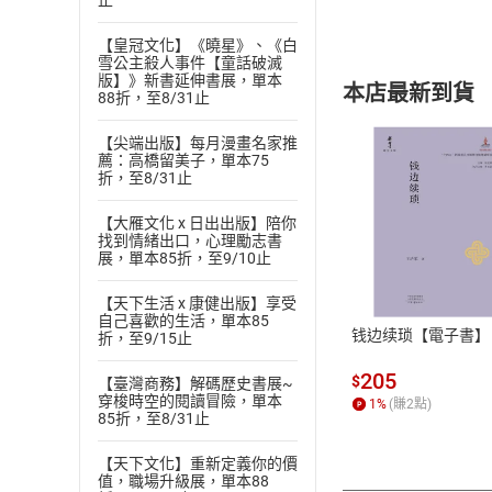
止
【皇冠文化】《曉星》、《白
雪公主殺人事件【童話破滅
版】》新書延伸書展，單本
本店最新到貨
88折，至8/31止
【尖端出版】每月漫畫名家推
薦：高橋留美子，單本75
折，至8/31止
【大雁文化 x 日出出版】陪你
找到情緒出口，心理勵志書
付款方
展，單本85折，至9/10止
ATM轉帳、信用卡
【天下生活 x 康健出版】享受
自己喜歡的生活，單本85
钱边续琐【電子書】
折，至9/15止
205
$
【臺灣商務】解碼歷史書展~
穿梭時空的閱讀冒險，單本
1
%
(賺
2
點)
85折，至8/31止
【天下文化】重新定義你的價
值，職場升級展，單本88