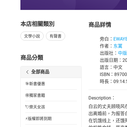
本店相關類別
商品詳情
文學小說
有聲書
旁白：
EWAY
作者：
东篱
出版社：
中版
商品分類
出版日期：202
語言：中文
全部商品
ISBN：89700
時長：09:14:
🎯新書優惠
🉐獨家書籍
Description：
白云的丈夫顾晓风
💘樂天女孩
出离婚前，为报答
⚡版權即將到期
在饥饿线上，还饿