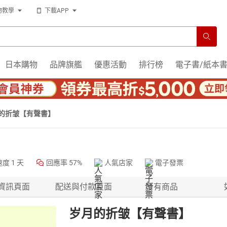
物教學
下載APP
日本購物
品牌旗艦
優惠活動
排行榜
電子書/紙本
的折皱【有聲書】
速度
1 天
回應率
57%
人氣店家
電子發票
資訊頁面
配送與付款頁面
所有商品
岁月的折皱【有聲書】