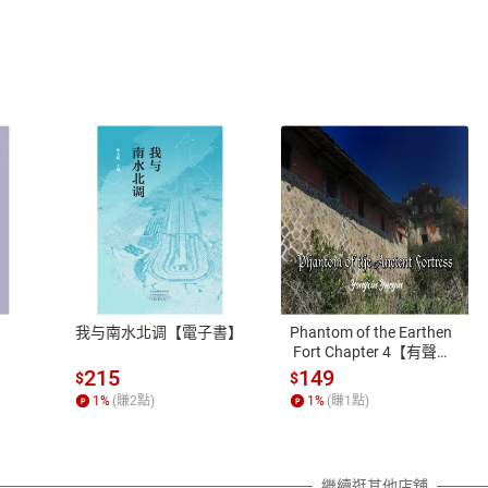
式
退換貨規範
、LINE PAY、AFTEE
本店是否提供消費者保護法七日猶
之權利，遽消費者保護法及通訊交
我与南水北调【電子書】
Phantom of the Earthen
除權合理例外情事適用準則，依商
 Fort Chapter 4【有聲
書】
質各有不同規定。詳細退換貨說明
215
149
$
$
照各商品說明。
1
%
(賺
2
點)
1
%
(賺
1
點)
詳細說明
繼續逛其他店舖