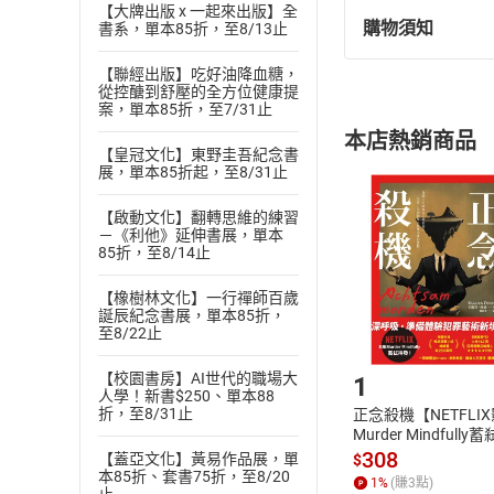
【大牌出版 x 一起來出版】全
購物須知
書系，單本85折，至8/13止
退換貨規定：
(
一
)
依
消費
【聯經出版】吃好油降血糖，
從控醣到舒壓的全方位健康提
內容或一經提
案，單本85折，至7/31止
購書須知
定。
本店熱銷商品
(
二
)
消費者
【皇冠文化】東野圭吾紀念書
展，單本85折起，至8/31止
且已下載
/
存
挑選
商
退貨方式：您
Choose
【啟動文化】翻轉思維的練習
貨」，本店鋪
－《利他》延伸書展，單本
85折，至8/14止
請注意，樂天
購書後，
【橡樹林文化】一行禪師百歲
誕辰紀念書展，單本85折，
至8/22止
Step1
【校園書房】AI世代的職場大
1
人學！新書$250、單本88
折，至8/31止
正念殺機【NETFLI
Murder Mindfully
發】【電子書】
308
【蓋亞文化】黃易作品展，單
$
本85折、套書75折，至8/20
1
%
(賺
3
點)