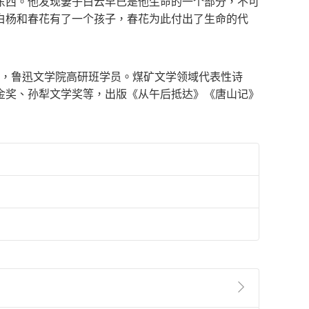
东西。他发现妻子白云早已是他生命的一个部分，不可
白杨和春花有了一个孩子，春花为此付出了生命的代
之一，鲁迅文学院高研班学员。煤矿文学领域代表性诗
金奖、孙犁文学奖等，出版《从午后抵达》《唐山记》