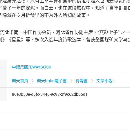
都是身外之物，只有生命本身和诚挚的情谊才是人世间最珍贵的
了爱了十年的安妮。而白云，也在这段旅程中，知道了当年哥哥
些隐藏在岁月折皱里的不为外人所知的故事。
生于河北丰南，中国作协会员、河北省作协副主席，“燕赵七子” 
刊》《星星》等，多次入选年度诗歌选本，曾获全国煤矿文学乌
中版集团/EWAYBOOK
樂天首頁
樂天Kobo電子書
有聲書
文學小說
86e3b50e-d6fc-3446-9c97-2f9c62db65d1