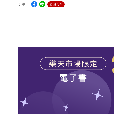
分享：
賺分紅