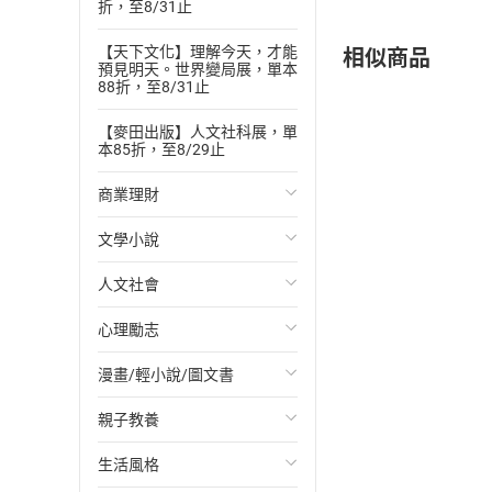
折，至8/31止
相似商品
【天下文化】理解今天，才能
預見明天。世界變局展，單本
88折，至8/31止
【麥田出版】人文社科展，單
本85折，至8/29止
商業理財
文學小說
投資理財
人文社會
經濟/趨勢
歐美文學
心理勵志
財務/金融
日本文學
國際關係
漫畫/輕小說/圖文書
管理/領導
韓國文學
政治
心靈成長/情緒
親子教養
職場工作術
華文文學
社會科學
人際關係
輕小說
生活風格
成功法
經典文學
台灣/中國歷史
兩性關係
奇幻/科幻
教育現場