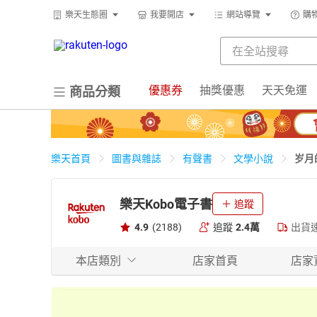
樂天生態圈
我要開店
網站導覽
購
優惠券
抽獎優惠
天天免運
商品分類
岁月
樂天首頁
圖書與雜誌
有聲書
文學小說
樂天Kobo電子書
追蹤
4.9
(2188)
追蹤
2.4萬
出貨
本店類別
店家首頁
店家