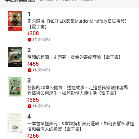
增強學習效果，也能掌握這幾年內最常被命題的文法要點。藉由名
師為考生精心編寫的解析，考生不僅能有效率的掌握考題趨勢，更
1
可擴充考生字彙跟片語能力，藉以提升閱讀速度跟解題能力。
正念殺機【NETFLIX影集Murder Mindfully蓄弒待發】
【電子書】
308
$
1
%
(賺
3
點)
2
時間的起源：史蒂芬．霍金的最終理論【電子書】
455
$
1
%
(賺
4
點)
3
藝術的40堂公開課：透過故事，走進藝術家創作現場，
看藝術如何誕生、如何形塑人類生活【電子書】
385
$
1
%
(賺
3
點)
4
一本書讀懂美元：9堂課解析美元邏輯，如何影響全球經
濟和每個人的投資【電子書】
266
$