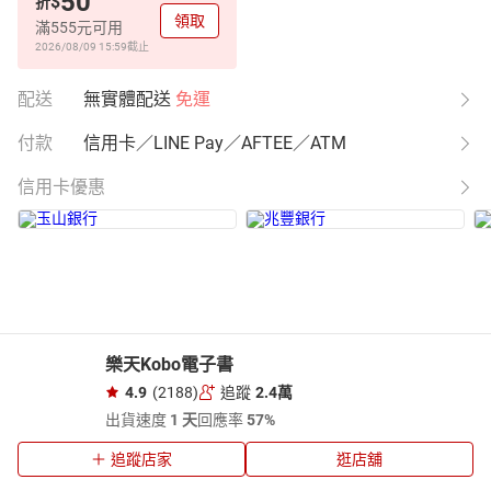
50
$
折
領取
滿555元可用
2026/08/09 15:59
截止
配送
無實體配送
免運
付款
信用卡／LINE Pay／AFTEE／ATM
信用卡優惠
樂天Kobo電子書
4.9
(2188)
追蹤
2.4萬
出貨速度
1 天
回應率
57%
追蹤店家
逛店舖