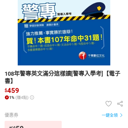
日本購物
電子/紙本書
HOT
108年警專英文滿分這樣讀[警專入學考]【電子
書】
459
$
1%
(賺4點)
優惠券
一鍵全領