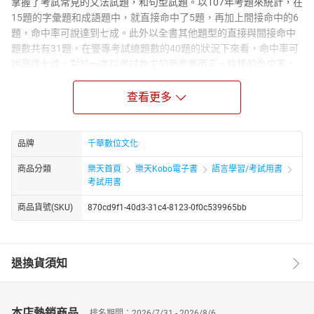
掌握了考試常見的文法試題，和句型試題。以107年考題來統計，在
15題的字彙題和成語題中，就直接命中了5題，再加上間接命中的6
題，命中率可說達到七成。此外以全書其他題型的直接與間接命中
題數共有31題，在警專考試總題數的40題的狀況下來看，命中率可
說高達七成。對於一本以考試為主的參考書而言，這樣的命中率，
可說是物超所值。而整體的超高命中率，也幫助歷屆熟讀此書的考
生得到很好的分數。之所以能擁有如此高命中率，是因為在文法部
查看更多
分由作者精挑細選、重點中的重點，並且已經歷數十年的試題考
驗，所以考生千萬不要再花費時間去研究一些冷僻艱澀又不會考的
文法規則。此外，考生更要詳讀熟記歷屆考題，因為歷年的題目都
品牌
千華數位文化
是命題老師精挑細選、容易測出考生程度的優質試題。這就是考古
商品分類
樂天首頁
樂天Kobo電子書
語言學習/考試用書
題命中率如此之高的原因。考生可翻閱歷屆詳解就知作者所言不
考試用書
假。◎觀念重點系統化整理，並附經典練習題作者以多年經驗為考
生條列英文常考的章節，每章都以觀念入門作為開始，讓烤掌握學
商品貨號(SKU)
870cd9f1-40d3-31c4-8123-0f0c539965bb
習重心。除了講解重點外，個重點後立即附上相關考古題，解決考
生背了很多重點卻不會解考題的缺點。藉由各章重點和練習題，使
考生更容易將原則與例外做清楚的差異分別，強化考生們混淆不清
退換貨須知
的弱點。◎歷屆試題全收錄，名師精心編寫解析讀完課文內容後，
在書末為考生針對學生蒐集了歷年試題，建議考生可依序：
107→106→105→……，來做練習。同時為方便讀者比較分析，每題
解析特別增加補充，像是同一文法或類似文法的紀錄，讀者不但能
本店熱銷商品
排名期間：2026/7/31 - 2026/8/6