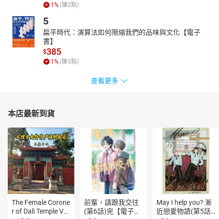
1
%
(賺
2
點)
5
扁平時代：演算法如何限縮我們的品味與文化【電子
書】
385
$
1
%
(賺
3
點)
查看更多
本店最新到貨
The Female Corone
前輩，請跟我交往
May I help you? 漸
r of Dali Temple Vo
(第6話)完【電子
近戀愛物語(第5話)