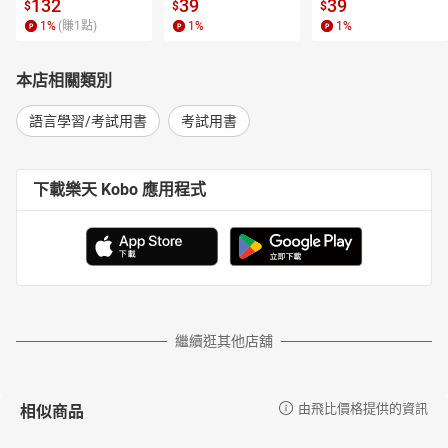
l.6【有聲書】
書】
【電子書】
132
39
39
$
$
$
1
%
(賺
1
點)
1
%
1
%
本店相關類別
語言學習/考試用書
考試用書
下載樂天 Kobo 應用程式
繼續逛其他店舖
相似商品
由飛比價格提供的資訊