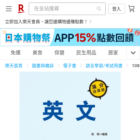
登入
立即加入樂天會員，讓您邊購物邊賺點數！
購物網分類
免運
美食
保健
民生用品
居家
3C
樂天首頁
圖書與雜誌
電子書
語言學習/考試用書
10
天天免運
美食蛋糕
養生保健
民生用品
居家生活
3C家電
運動休閒
親子玩具
女裝
男裝
化妝保養
情趣用品