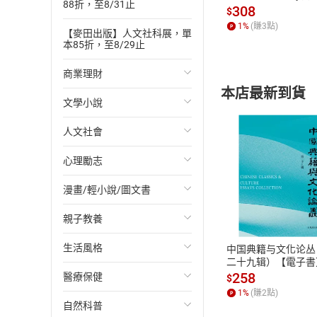
88折，至8/31止
發】【電子書】
308
$
1
%
(賺
3
點)
【麥田出版】人文社科展，單
本85折，至8/29止
商業理財
本店最新到貨
文學小說
投資理財
人文社會
經濟/趨勢
歐美文學
心理勵志
財務/金融
日本文學
國際關係
漫畫/輕小說/圖文書
管理/領導
韓國文學
政治
心靈成長/情緒
付款方
親子教養
職場工作術
華文文學
社會科學
人際關係
輕小說
ATM轉帳、信用卡
生活風格
成功法
經典文學
台灣/中國歷史
兩性關係
奇幻/科幻
教育現場
中国典籍与文化论丛
二十九辑）【電子書
258
醫療保健
行銷/廣告
成長/家庭生活小說
日/韓歷史
心理學
愛情故事
兒童文學/故事
飲食/食譜
$
1
%
(賺
2
點)
自然科普
傳記
懸疑/推理小說
其他歷史/史學
職場/社會寫實
兒童科普/學習
健身/美顏
健康/養生