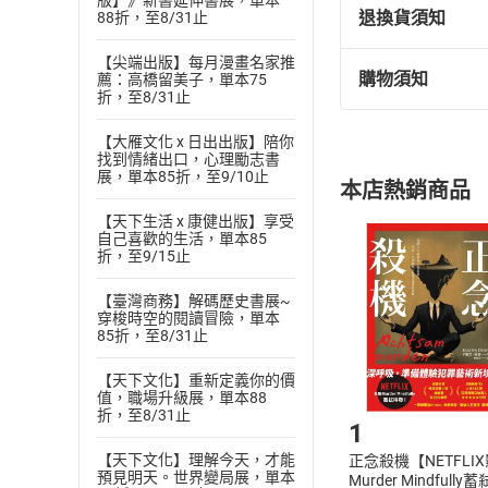
版】》新書延伸書展，單本
退換貨須知
88折，至8/31止
【尖端出版】每月漫畫名家推
購物須知
薦：高橋留美子，單本75
退換貨規定：
折，至8/31止
(
一
)
依
消費
【大雁文化 x 日出出版】陪你
內容或一經提
找到情緒出口，心理勵志書
購書須知
定。
展，單本85折，至9/10止
本店熱銷商品
(
二
)
消費者
【天下生活 x 康健出版】享受
且已下載
/
存
挑選
商
自己喜歡的生活，單本85
退貨方式：您
折，至9/15止
Choose
貨」，本店鋪
【臺灣商務】解碼歷史書展~
請注意，樂天
穿梭時空的閱讀冒險，單本
購書後，
85折，至8/31止
【天下文化】重新定義你的價
Step1
值，職場升級展，單本88
折，至8/31止
1
【天下文化】理解今天，才能
正念殺機【NETFLI
預見明天。世界變局展，單本
Murder Mindfully