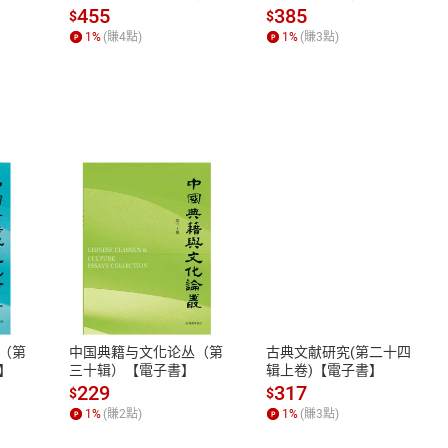
場，看藝術如何誕生、如
455
385
$
$
何形塑人類生活【電子
1
%
(賺
4
點)
1
%
(賺
3
點)
書】
式
退換貨規範
、LINE PAY、AFTEE
本店是否提供消費者保護法七日猶
之權利，遽消費者保護法及通訊交
（第
中国典籍与文化论丛（第
古典文献研究(第二十四
除權合理例外情事適用準則，依商
】
三十辑）【電子書】
辑上卷)【電子書】
質各有不同規定。詳細退換貨說明
229
317
$
$
照各商品說明。
1
%
(賺
2
點)
1
%
(賺
3
點)
詳細說明