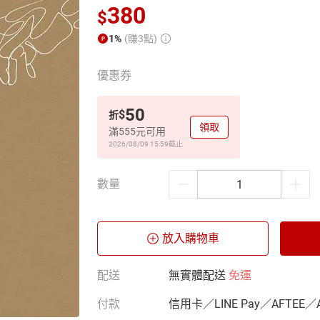
380
$
1%
(賺3點)
優惠券
50
$
折
領取
滿555元可用
2026/08/09 15:59
截止
數量
放入購物車
配送
無實體配送
免運
付款
信用卡／LINE Pay／AFTEE／