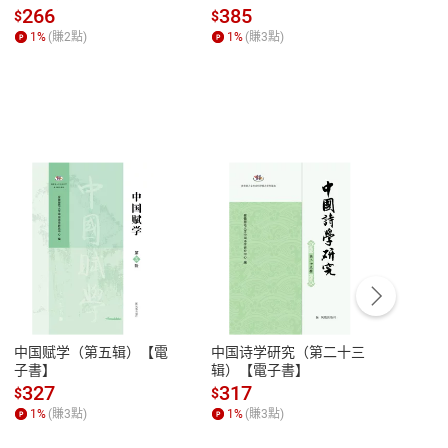
全球經濟和每個人的投資
子書】
來】
266
385
28
$
$
$
【電子書】
1
%
(賺
2
點)
1
%
(賺
3
點)
1
%
客服資訊
豫期
服務時間：週一到週五 10:00-12:00、
易解
13:00-17:00 (國定假日及例假日休息)
中国赋学（第五辑）【電
中国诗学研究（第二十三
中国
品性
客服電話：0080-1857077
子書】
辑）【電子書】
二十
請參
客服信箱：
聯絡店家
327
317
28
$
$
$
1
%
(賺
3
點)
1
%
(賺
3
點)
1
%