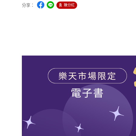
分享：
賺分紅