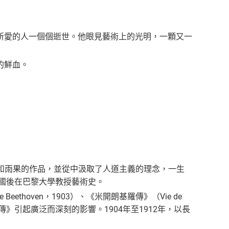
所愛的人一個個逝世。他眼見藝術上的光明，一顆又一
的鮮血。
斯泰和雨果的作品，並從中汲取了人道主義的理念，一生
歸國後在巴黎大學教授藝術史。
ethoven，1903）、《米開朗基羅傳》（Vie de
合稱《名人傳》引起廣泛而深刻的影響。1904年至1912年，以長