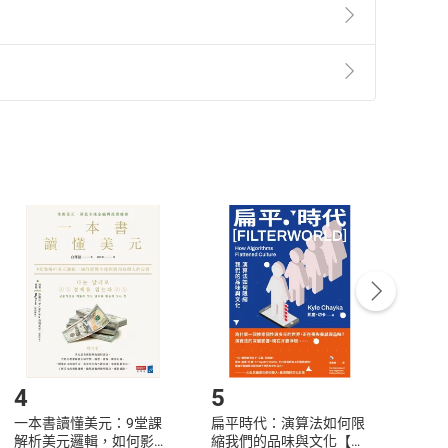
準則
第
2
條第
5
款之規定，「非以有形媒介提供之數位
，不適用消保法第
19
條第
1
項七日內無條件退貨之規
非以有形媒介提供之數位內容，消費者同意若訂購後
付款
方式
完成
訂單
中點選「瀏覽訂單明細」
>
「申請取消訂單
/
退
Payment
Complete
/退貨。
登入帳號，下載書籍後看書
4
5
6
一本書讀懂美元：9堂課
扁平時代：演算法如何限
本物
解析美元邏輯，如何影響
縮我們的品味與文化【電
說，