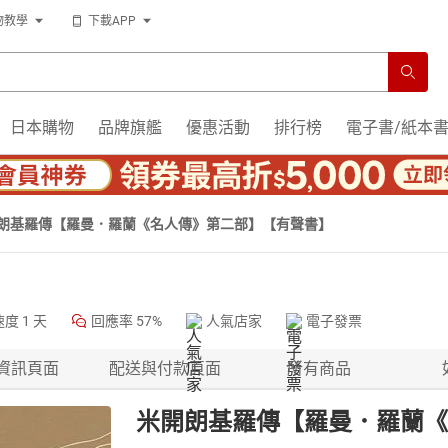
物教學
下載APP
日本購物
品牌旗艦
優惠活動
排行榜
電子書/紙本
朗基羅傳【羅曼．羅蘭《名人傳》第二部】【有聲書】
速度
1 天
回應率
57%
人氣店家
電子發票
資訊頁面
配送與付款頁面
所有商品
米開朗基羅傳【羅曼．羅蘭《