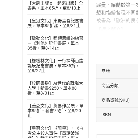
【大牌出版 x 一起來出版】全
羅曼．羅蘭於第一
書系，單本85折，至8/13止
想和描繪各種不同
被譽為「歐洲的良
【皇冠文化】東野圭吾紀念書
展，單本85折起，至8/31止
【譯者簡介】
【啟動文化】翻轉思維的練習
傅雷（1908-1966
－《利他》延伸書展，單本
江蘇南匯人。中國
85折，至8/14止
羅曼．羅蘭、伏爾
【橡樹林文化】一行禪師百歲
也有極高的鑑賞力
誕辰紀念書展，單本85折，
至8/22止
品牌
【朗讀者簡介】
林夢萍
【校園書房】AI世代的職場大
商品分類
人學！新書$250、單本88
生於台灣新竹。廣
折，至8/31止
有多項廣播劇，廣
商品貨號(SKU)
【蓋亞文化】黃易作品展，單
喜歡聽取分辨各種
本85折、套書75折，至8/20
有聲書作品：《楊
ISBN
止
贊助單位：文化部
【皇冠文化】《曉星》、《白
剪輯工程：Poker J
雪公主殺人事件【童話破滅