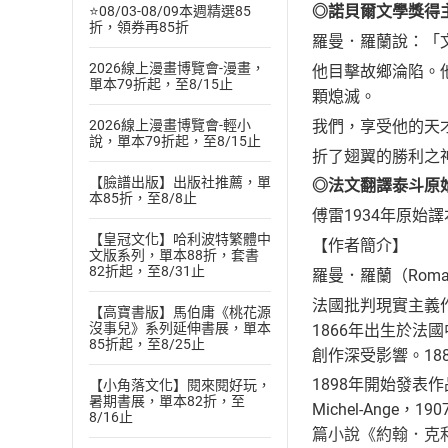
◎諾貝爾文學獎得
⭐08/03-08/09本週精選85
折，領券再85折
羅曼．羅蘭說：「
2026線上漫畫博覽會-漫畫，
他目擊故鄉淪陷。
單本79折起，至8/15止
顆熄滅。
我們，享受他的天
2026線上漫畫博覽會-輕小
說，單本79折起，至8/15止
折了翅翼的勝利之
【臉譜出版】出版社推薦，單
◎法文翻譯泰斗原
本85折，至8/8止
傅雷1934年原始
【皇冠文化】哈利波特繁體中
【作者簡介】
文版系列，單本88折，套書
82折起，至8/31止
羅曼．羅蘭（Romain 
法國批判現實主義
【高寶書版】馬伯庸《桃花源
沒事兒》系列延伸書展，單本
1866年出生於法
85折起，至8/25止
創作深受影響。1
1898年開始發表作
【小角落文化】閱來閱好玩，
暑期書展，單本82折，至
Michel-Ange
8/16止
篇小說《約翰．克利斯