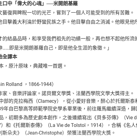
主口中「偉大的心魂」──米開朗基羅
文藝復興睥睨一切的光芒，嘗到了一個人可能受到的所有苦難。
他目擊義大利淪於野蠻民族之手。他目擊自由之消滅。他眼見他
才的結晶品時，和享受我們祖先的功績一般，再也想不起他所流
神……即是米開朗基羅自己，即是他全生涯的象徵。」
始全譯本
譯本，原汁原味，典藏唯一首選。
Rolland ，1866-1944）
作家、音樂評論家。諾貝爾文學獎、法蘭西學院文學大獎得主。
國中部的克拉梅西（Clamecy），從小愛好音樂，醉心於托爾
889年自巴黎高等師範學院史學系畢業後，前往羅馬繼續深造，
品，初期多為歷史劇本創作，之後連續寫出《貝多芬傳》（Vie de Be
，1907）和《托爾斯泰傳》（La Vie de Tolstoï，1914），
朵夫》（Jean-Christophe）榮獲法蘭西學院大獎。