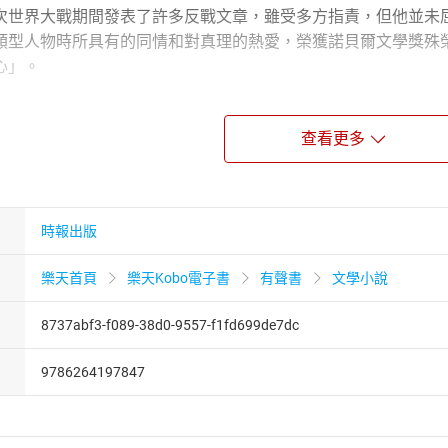
次世界大戰期間發表了許多反戰文章，雖受多方指責，但他並未屈服
類型人物時所具有的同情和對真理的熱愛，榮獲諾貝爾文學獎殊
心」。
）
查看更多
知名翻譯家、作家與美術評論家。鋼琴名家傅聰之父。早年留學
泰等名家著作。譯作多以揭露社會弊病、描述人物奮鬥抗爭為主
。
時報出版
樂天首頁
樂天Kobo電子書
有聲書
文學小說
播人，作家，播客，數座廣播金鐘獎及卓越新聞獎得主。
告作品，常擔任影片旁白及主述。
8737abf3-f089-38d0-9557-f1fd699de7dc
大自然的聲音，喜歡聲音工作。
氏女》、《洗大象的女人》
9786264197847