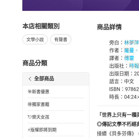
本店相關類別
商品詳情
文學小說
有聲書
旁白：
林夢萍
作者：
羅曼．
譯者：
傅雷
商品分類
出版社：
時報
出版日期：202
全部商品
語言：中文
ISBN：97862
🎯新書優惠
時長：04:24:
🉐獨家書籍
「世界上只有一種
💘樂天女孩
◎傳記文學不朽經
⚡版權即將到期
接續《貝多芬傳》