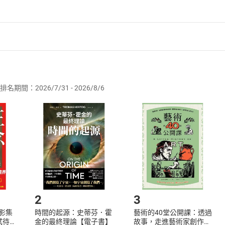
者保護法
第
19
條第
1
項後段
暨
通訊交易解除權合理例外情事適用
供即為完成之線上服務，經消費者事先同意始提供。」 之商品
排名期間：2026/7/31 - 2026/8/6
訂購本店鋪之商品即代表知悉本店鋪所銷售之商品為電子書，屬
取電子書，不得請求退貨退款。
品
放入
購物車
登入
帳號
欲取消訂單或辦理退貨時，請登入樂天市場，並於「我的訂單」
Shopping cart
Login
將依您的申請進行審核，待審核通過後將為您辦理退款事宜。
市場須以整筆訂單為單位進行取消/退貨，恕無法以單支商品取消
如何開始使用？
.選擇閱讀載具
Step2.
2
3
X影集
時間的起源：史蒂芬．霍
藝術的40堂公開課：透過
蓄弒待
金的最終理論【電子書】
故事，走進藝術家創作現