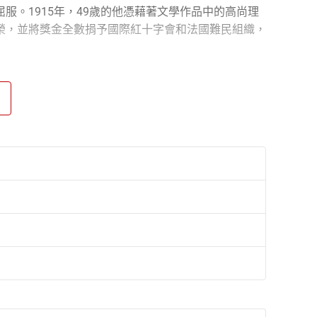
。1915年，49歲的他憑藉著文學作品中的高尚理
榮，並將獎金全數捐予國際紅十字會和法國難民組織，
法國巴黎大學，譯有大量的法文作品，包括巴爾札克、
，譯文「信達雅」三美兼具，在音樂、美術與文學領域