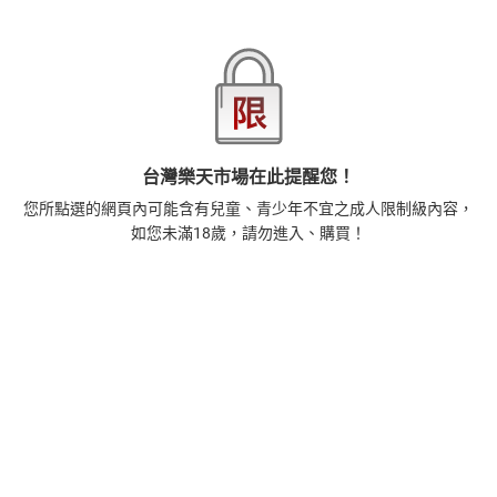
1
時間的起源：史蒂芬．霍金的最終理論【電子書】
455
$
1
%
(賺
4
點)
2
藝術的40堂公開課：透過故事，走進藝術家創作現場，
台灣樂天市場在此提醒您！
看藝術如何誕生、如何形塑人類生活【電子書】
您所點選的網頁內可能含有兒童、青少年不宜之成人限制級內容，
385
$
如您未滿18歲，請勿進入、購買！
1
%
(賺
3
點)
3
扁平時代：演算法如何限縮我們的品味與文化【電子
書】
385
$
1
%
(賺
3
點)
4
蛋白質的一生（暢銷改版）──了解生命活動的秘密，讀
懂生命科學的第一本書【電子書】
240
$
1
%
(賺
2
點)