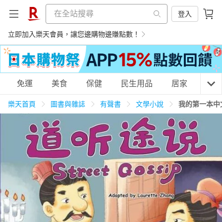
登入
立即加入樂天會員，讓您邊購物邊賺點數！
購物網分類
免運
美食
保健
民生用品
居家
3C
樂天首頁
圖書與雜誌
有聲書
文學小說
我的第一本中
天天免運
美食蛋糕
養生保健
民生用品
居家生活
3C家電
運動休閒
親子玩具
女裝
男裝
化妝保養
情趣用品