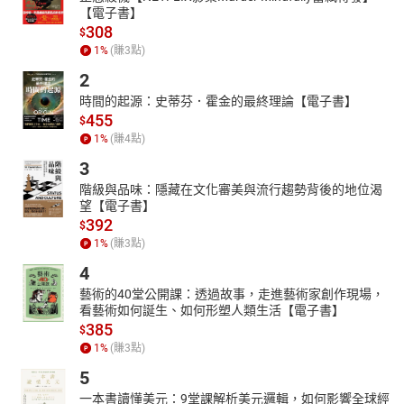
【電子書】
308
$
1
%
(賺
3
點)
2
時間的起源：史蒂芬．霍金的最終理論【電子書】
455
$
1
%
(賺
4
點)
3
階級與品味：隱藏在文化審美與流行趨勢背後的地位渴
望【電子書】
392
$
1
%
(賺
3
點)
4
藝術的40堂公開課：透過故事，走進藝術家創作現場，
看藝術如何誕生、如何形塑人類生活【電子書】
385
$
1
%
(賺
3
點)
5
一本書讀懂美元：9堂課解析美元邏輯，如何影響全球經