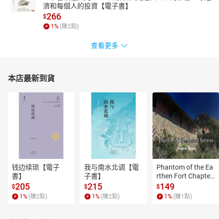
濟和每個人的投資【電子書】
266
$
1
%
(賺
2
點)
查看更多
本店最新到貨
钱边续琐【電子
我与南水北调【電
Phantom of the Ea
書】
子書】
rthen Fort Chapter
 4【有聲書】
205
215
149
$
$
$
1
%
(賺
2
點)
1
%
(賺
2
點)
1
%
(賺
1
點)