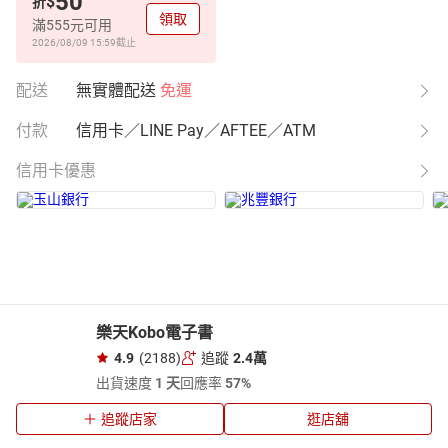
50
$
折
領取
滿555元可用
2026/08/09 15:59
截止
配送
無實體配送
免運
付款
信用卡／LINE Pay／AFTEE／ATM
信用卡優惠
樂天Kobo電子書
4.9
(2188)
追蹤
2.4萬
出貨速度
1 天
回應率
57%
追蹤店家
逛店舖