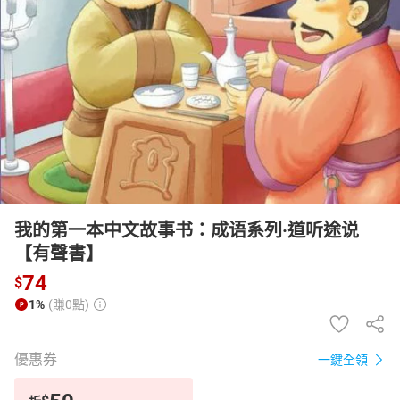
日本購物
電子/紙本書
HOT
我的第一本中文故事书：成语系列·道听途说
【有聲書】
74
$
1%
(賺0點)
優惠券
一鍵全領