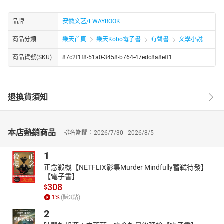
走出，对乡土有着深厚情感。他早年务农从教，后从事农村新闻报
道二十余年，积累了丰富的三农素材。著有《故道黄尘》《黄河故
品牌
安徽文艺/EWAYBOOK
道纪事》等作品，长篇小说《大河滩》以土地改革为背景，刻画农
民精神嬗变，堪称乡土史诗。
商品分類
樂天首頁
樂天Kobo電子書
有聲書
文學小說
商品貨號(SKU)
87c2f1f8-51a0-3458-b764-47edc8a8eff1
退換貨須知
本店熱銷商品
排名期間：2026/7/30 - 2026/8/5
1
正念殺機【NETFLIX影集Murder Mindfully蓄弒待發】
【電子書】
308
$
1
%
(賺
3
點)
2