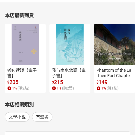
本店最新到貨
钱边续琐【電子
我与南水北调【電
Phantom of the Ea
書】
子書】
rthen Fort Chapter
 4【有聲書】
205
215
149
$
$
$
1
%
(賺
2
點)
1
%
(賺
2
點)
1
%
(賺
1
點)
本店相關類別
文學小說
有聲書