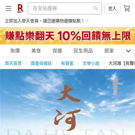
登入
立即加入樂天會員，讓您邊購物邊賺點數！
購物網分類
免運
美食
保健
民生用品
居家
3C
樂天首頁
圖書與雜誌
有聲書
文學小說
大河滩【有聲
天天免運
美食蛋糕
養生保健
民生用品
居家生活
3C家電
運動休閒
親子玩具
女裝
男裝
化妝保養
情趣用品