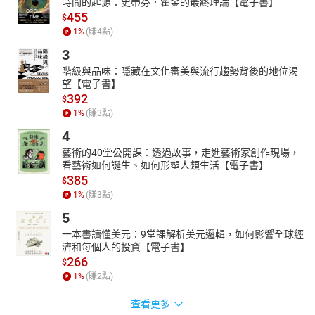
時間的起源：史蒂芬．霍金的最終理論【電子書】
455
$
1
%
(賺
4
點)
3
階級與品味：隱藏在文化審美與流行趨勢背後的地位渴
望【電子書】
392
$
1
%
(賺
3
點)
4
藝術的40堂公開課：透過故事，走進藝術家創作現場，
看藝術如何誕生、如何形塑人類生活【電子書】
385
$
1
%
(賺
3
點)
5
一本書讀懂美元：9堂課解析美元邏輯，如何影響全球經
濟和每個人的投資【電子書】
266
$
1
%
(賺
2
點)
查看更多