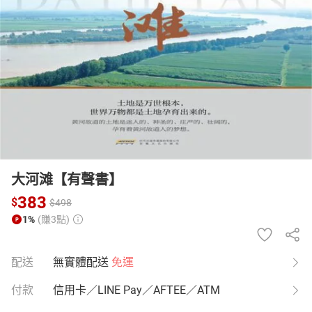
日本購物
電子/紙本書
HOT
大河滩【有聲書】
383
$
$
498
1%
(賺3點)
配送
無實體配送
免運
付款
信用卡／LINE Pay／AFTEE／ATM