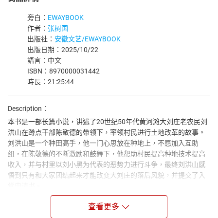
旁白：
EWAYBOOK
作者：
张树国
出版社：
安徽文艺/EWAYBOOK
出版日期：2025/10/22
語言：中文
ISBN：8970000031442
時長：21:25:44
Description：
本书是一部长篇小说，讲述了20世纪50年代黄河滩大刘庄老农民刘
洪山在蹲点干部陈敬德的带领下，率领村民进行土地改革的故事。
刘洪山是一个种田高手，他一门心思放在种地上，不愿加入互助
组，在陈敬德的不断激励和鼓舞下，他帮助村民提高种地技术提高
收入，并与村里以刘小黑为代表的恶势力进行斗争，最终刘洪山感
悟到只有和大家团结起来才能改变大刘庄的落后风貌，并提交了入
党申请书。
Author Biograph：
查看更多
张树国是安徽砀山人，中国作家协会会员、高级记者，自黄河故道