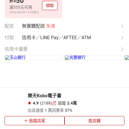
50
$
折
領取
滿555元可用
2026/08/09 15:59
截止
配送
無實體配送
免運
付款
信用卡／LINE Pay／AFTEE／ATM
信用卡優惠
樂天Kobo電子書
4.9
(2188)
追蹤
2.4萬
出貨速度
1 天
回應率
57%
追蹤店家
逛店舖