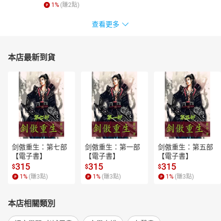
1
%
(賺
2
點)
查看更多
本店最新到貨
剑傲重生：第七部
剑傲重生：第一部
剑傲重生：第五部
【電子書】
【電子書】
【電子書】
315
315
315
$
$
$
1
%
(賺
3
點)
1
%
(賺
3
點)
1
%
(賺
3
點)
本店相關類別