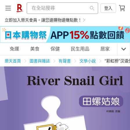
登入
立即加入樂天會員，讓您邊購物邊賺點數！
購物網分類
免運
美食
保健
民生用品
居家
3C
樂天首頁
圖書與雜誌
有聲書
文學小說
“彩虹桥”汉
天天免運
美食蛋糕
養生保健
民生用品
居家生活
3C家電
運動休閒
親子玩具
女裝
男裝
化妝保養
情趣用品