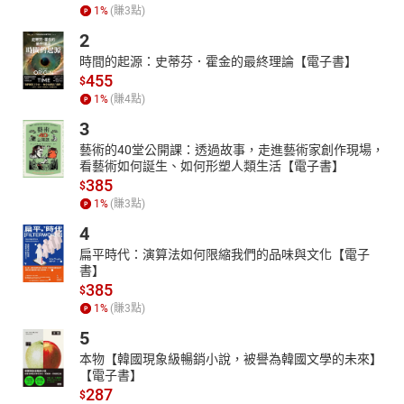
1
%
(賺
3
點)
2
時間的起源：史蒂芬．霍金的最終理論【電子書】
455
$
1
%
(賺
4
點)
3
藝術的40堂公開課：透過故事，走進藝術家創作現場，
看藝術如何誕生、如何形塑人類生活【電子書】
385
$
1
%
(賺
3
點)
4
扁平時代：演算法如何限縮我們的品味與文化【電子
書】
385
$
1
%
(賺
3
點)
5
本物【韓國現象級暢銷小說，被譽為韓國文學的未來】
【電子書】
287
$