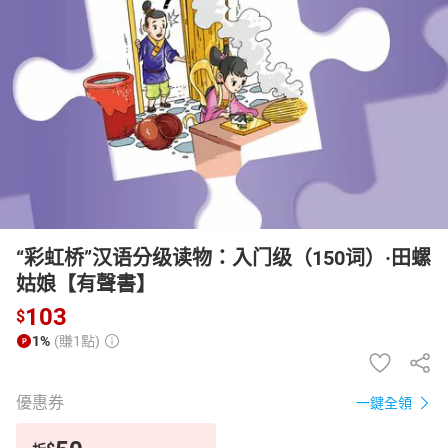
日本購物
電子/紙本書
HOT
“彩虹桥”汉语分级读物：入门级（150词）·田螺
姑娘【有聲書】
103
$
1%
(賺1點)
優惠券
一鍵全領