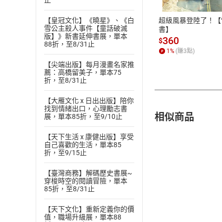
止
ATM轉帳、信用卡
超級風暴登陸了！【
【皇冠文化】《曉星》、《白
雪公主殺人事件【童話破滅
書】
版】》新書延伸書展，單本
360
$
88折，至8/31止
1
%
(賺
3
點)
【尖端出版】每月漫畫名家推
薦：高橋留美子，單本75
折，至8/31止
【大雁文化 x 日出出版】陪你
找到情緒出口，心理勵志書
相似商品
展，單本85折，至9/10止
【天下生活 x 康健出版】享受
自己喜歡的生活，單本85
折，至9/15止
【臺灣商務】解碼歷史書展~
穿梭時空的閱讀冒險，單本
85折，至8/31止
【天下文化】重新定義你的價
值，職場升級展，單本88