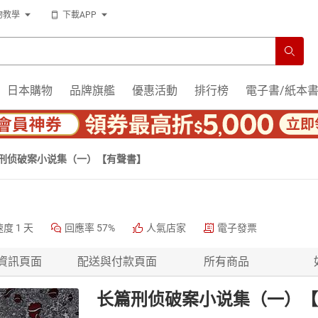
物教學
下載APP
日本購物
品牌旗艦
優惠活動
排行榜
電子書/紙本
刑侦破案小说集（一）【有聲書】
速度
1 天
回應率
57%
人氣店家
電子發票
資訊頁面
配送與付款頁面
所有商品
长篇刑侦破案小说集（一）【