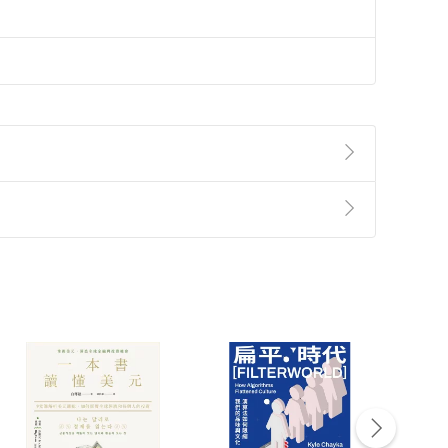
準則
第
2
條第
5
款之規定，「非以有形媒介提供之數位
，不適用消保法第
19
條第
1
項七日內無條件退貨之規
非以有形媒介提供之數位內容，消費者同意若訂購後
付款
方式
完成
訂單
中點選「瀏覽訂單明細」
>
「申請取消訂單
/
退
Payment
Complete
/退貨。