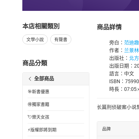
本店相關類別
商品詳情
文學小說
有聲書
旁白：
范迪趣
作者：
兰景林
出版社：
北方
商品分類
出版日期：202
語言：中文
全部商品
ISBN：75990
時長：07:05:
🎯新書優惠
🉐獨家書籍
长篇刑侦破案小说
💘樂天女孩
品牌
⚡版權即將到期