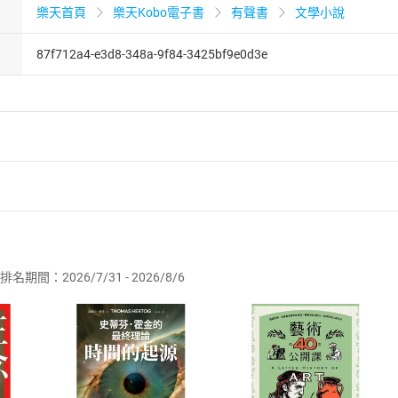
樂天首頁
樂天Kobo電子書
有聲書
文學小說
87f712a4-e3d8-348a-9f84-3425bf9e0d3e
者保護法
第
19
條第
1
項後段
暨
通訊交易解除權合理例外情事適用
供即為完成之線上服務，經消費者事先同意始提供。」 之商品
排名期間：2026/7/31 - 2026/8/6
訂購本店鋪之商品即代表知悉本店鋪所銷售之商品為電子書，屬
取電子書，不得請求退貨退款。
品
放入
購物車
登入
帳號
欲取消訂單或辦理退貨時，請登入樂天市場，並於「我的訂單」
Shopping cart
Login
將依您的申請進行審核，待審核通過後將為您辦理退款事宜。
市場須以整筆訂單為單位進行取消/退貨，恕無法以單支商品取消
如何開始使用？