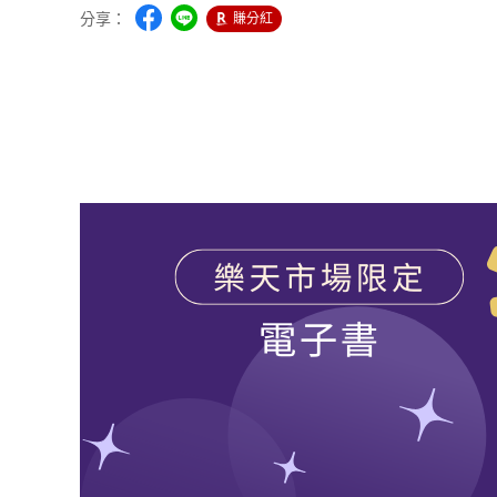
分享：
賺分紅