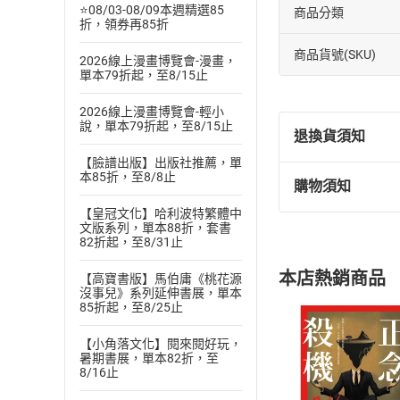
⭐08/03-08/09本週精選85
商品分類
折，領券再85折
商品貨號(SKU)
2026線上漫畫博覽會-漫畫，
單本79折起，至8/15止
2026線上漫畫博覽會-輕小
說，單本79折起，至8/15止
退換貨須知
【臉譜出版】出版社推薦，單
本85折，至8/8止
購物須知
退換貨規定：
【皇冠文化】哈利波特繁體中
(
一
)
依
消費
文版系列，單本88折，套書
內容或一經提
82折起，至8/31止
購書須知
定。
本店熱銷商品
【高寶書版】馬伯庸《桃花源
(
二
)
消費者
沒事兒》系列延伸書展，單本
且已下載
/
存
85折起，至8/25止
挑選
商
退貨方式：您
Choose
【小角落文化】閱來閱好玩，
貨」，本店鋪
暑期書展，單本82折，至
8/16止
請注意，樂天
購書後，