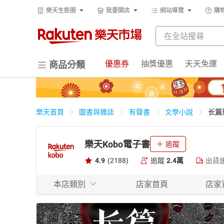
樂天生態圈
我要開店
網站導覽
購
優惠券
抽獎優惠
天天免運
商品分類
长篇
樂天首頁
圖書與雜誌
有聲書
文學小說
樂天Kobo電子書
追蹤
4.9
(2188)
追蹤
2.4萬
出貨
本店類別
店家首頁
店家