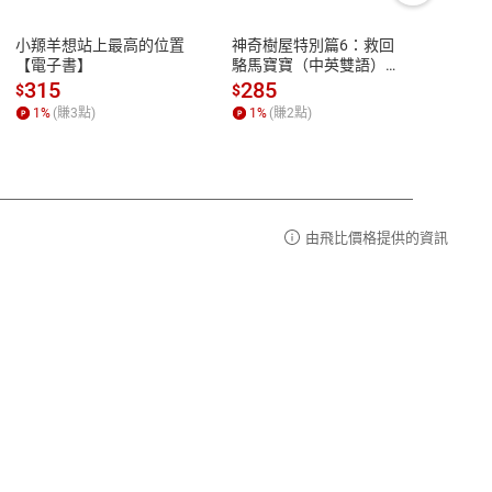
豫期
服務時間：週一到週五 10:00-12:00、
易解
13:00-17:00 (國定假日及例假日休息)
小羱羊想站上最高的位置
神奇樹屋特別篇6：救回
少年
品性
客服電話：0080-1857077
【電子書】
駱馬寶寶（中英雙語）
救世
【電子書】
【電
請參
客服信箱：
聯絡店家
315
285
36
$
$
$
1
%
(賺
3
點)
1
%
(賺
2
點)
1
%
由飛比價格提供的資訊