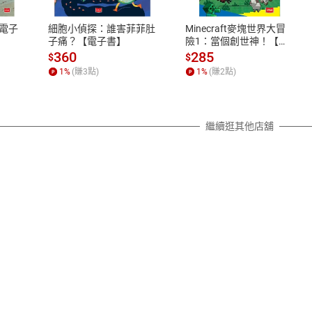
、LINE PAY、AFTEE
本店是否提供消費者保護法七日猶
之權利，遽消費者保護法及通訊交
電子
細胞小偵探：誰害菲菲肚
Minecraft麥塊世界大冒
除權合理例外情事適用準則，依商
子痛？【電子書】
險1：當個創世神！【電
子書】
質各有不同規定。詳細退換貨說明
360
285
$
$
照各商品說明。
1
%
(賺
3
點)
1
%
(賺
2
點)
詳細說明
繼續逛其他店舖