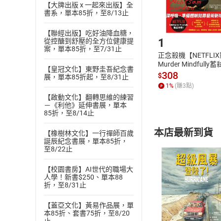
【大牌出版 x 一起來出版】全
書系，單本85折，至8/13止
Step1
【聯經出版】吃好油降血糖，
1
從控醣到舒壓的全方位健康提
案，單本85折，至7/31止
正念殺機【NETFLI
Murder Mindfully
【皇冠文化】東野圭吾紀念書
發】【電子書】
308
$
展，單本85折起，至8/31止
1
%
(賺
3
點)
【啟動文化】翻轉思維的練習
－《利他》延伸書展，單本
85折，至8/14止
本店最新到貨
【橡樹林文化】一行禪師百歲
誕辰紀念書展，單本85折，
至8/22止
【校園書房】AI世代的職場大
人學！新書$250、單本88
折，至8/31止
付款方
【蓋亞文化】黃易作品展，單
本85折、套書75折，至8/20