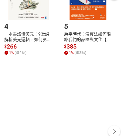
登入帳號，下載書籍後看書
4
5
6
一本書讀懂美元：9堂課
扁平時代：演算法如何限
本物
解析美元邏輯，如何影響
縮我們的品味與文化【電
說，
全球經濟和每個人的投資
子書】
來】
266
385
28
$
$
$
【電子書】
1
%
(賺
2
點)
1
%
(賺
3
點)
1
%
客服資訊