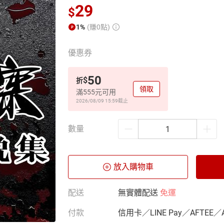
29
$
1%
(賺0點)
優惠券
50
$
折
領取
滿555元可用
2026/08/09 15:59
截止
數量
放入購物車
配送
無實體配送
免運
付款
信用卡／LINE Pay／AFTEE／