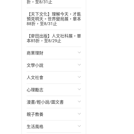
折，至8/31止
【天下文化】理解今天，才能
預見明天。世界變局展，單本
88折，至8/31止
【麥田出版】人文社科展，單
本85折，至8/29止
商業理財
文學小說
投資理財
人文社會
經濟/趨勢
歐美文學
心理勵志
財務/金融
日本文學
國際關係
漫畫/輕小說/圖文書
管理/領導
韓國文學
政治
心靈成長/情緒
親子教養
職場工作術
華文文學
社會科學
人際關係
輕小說
生活風格
成功法
經典文學
台灣/中國歷史
兩性關係
奇幻/科幻
教育現場