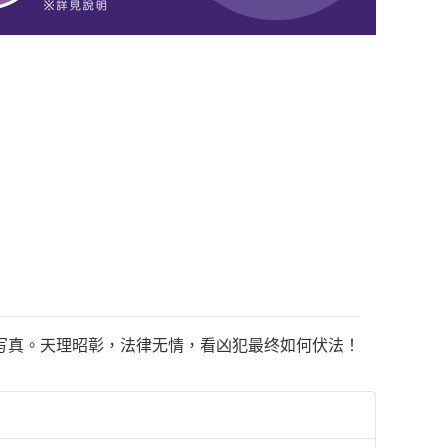
写真。天理昭彰，法律无情，看凶犯最终如何伏法！