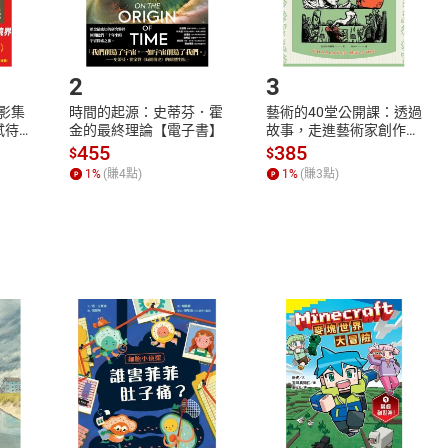
.選擇閱讀載具
Step2.
2
3
X影集
時間的起源：史蒂芬．霍
藝術的40堂公開課：透過
蓄弒待
金的最終理論【電子書】
故事，走進藝術家創作現
場，看藝術如何誕生、如
455
385
$
$
何形塑人類生活【電子
1
%
(賺
4
點)
1
%
(賺
3
點)
書】
式
退換貨規範