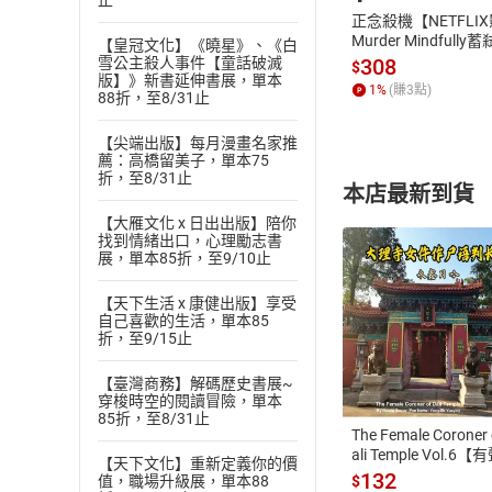
止
正念殺機【NETFLI
Murder Mindfully
【皇冠文化】《曉星》、《白
發】【電子書】
308
雪公主殺人事件【童話破滅
$
版】》新書延伸書展，單本
1
%
(賺
3
點)
88折，至8/31止
【尖端出版】每月漫畫名家推
薦：高橋留美子，單本75
折，至8/31止
本店最新到貨
【大雁文化 x 日出出版】陪你
找到情緒出口，心理勵志書
展，單本85折，至9/10止
【天下生活 x 康健出版】享受
自己喜歡的生活，單本85
折，至9/15止
付款方
【臺灣商務】解碼歷史書展~
ATM轉帳、信用卡
穿梭時空的閱讀冒險，單本
85折，至8/31止
The Female Coroner 
ali Temple Vol.6【
【天下文化】重新定義你的價
書】
132
$
值，職場升級展，單本88