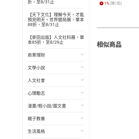
折，至8/31止
1
%
(賺
1
點)
【天下文化】理解今天，才能
預見明天。世界變局展，單本
88折，至8/31止
【麥田出版】人文社科展，單
相似商品
本85折，至8/29止
商業理財
文學小說
投資理財
人文社會
經濟/趨勢
歐美文學
心理勵志
財務/金融
日本文學
國際關係
漫畫/輕小說/圖文書
管理/領導
韓國文學
政治
心靈成長/情緒
親子教養
職場工作術
華文文學
社會科學
人際關係
輕小說
生活風格
成功法
經典文學
台灣/中國歷史
兩性關係
奇幻/科幻
教育現場