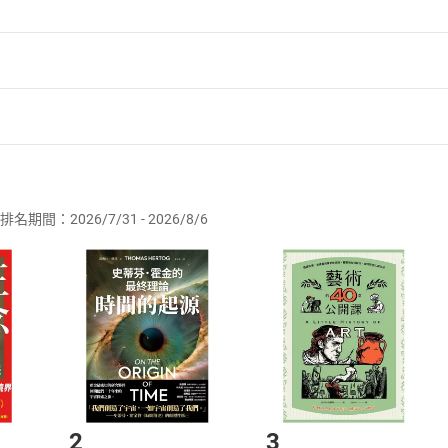
者保護法
第
19
條第
1
項後段
暨
通訊交易解除權合理例外情事適用
供即為完成之線上服務，經消費者事先同意始提供。」 之商品
排名期間：2026/7/31 - 2026/8/6
訂購本店鋪之商品即代表知悉本店鋪所銷售之商品為電子書，屬
取電子書，不得請求退貨退款。
品
放入
購物車
登入
帳號
欲取消訂單或辦理退貨時，請登入樂天市場，並於「我的訂單」
Shopping cart
Login
將依您的申請進行審核，待審核通過後將為您辦理退款事宜。
市場須以整筆訂單為單位進行取消/退貨，恕無法以單支商品取消
如何開始使用？
.選擇閱讀載具
Step2.
2
3