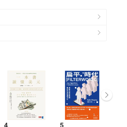
準則
第
2
條第
5
款之規定，「非以有形媒介提供之數位
，不適用消保法第
19
條第
1
項七日內無條件退貨之規
非以有形媒介提供之數位內容，消費者同意若訂購後
付款
方式
完成
訂單
中點選「瀏覽訂單明細」
>
「申請取消訂單
/
退
Payment
Complete
/退貨。
登入帳號，下載書籍後看書
4
5
6