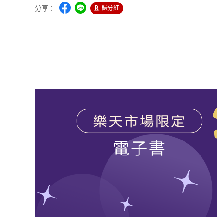
分享：
賺分紅