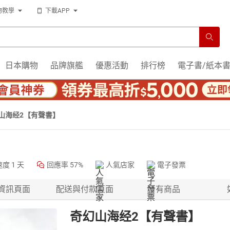
物教學
下載APP
日本購物
品牌旗艦
優惠活動
排行榜
電子書/紙本
山海经2【有聲書】
速度
1 天
回應率
57%
人氣店家
電子發票
資訊頁面
配送與付款頁面
所有商品
奇幻山海经2【有聲書】