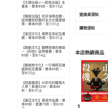
【大牌出版 x 一起來出版】全
書系，單本85折，至8/13止
退換貨須知
【聯經出版】吃好油降血糖，
從控醣到舒壓的全方位健康提
案，單本85折，至7/31止
購物須知
退換貨規定：
【皇冠文化】東野圭吾紀念書
(
一
)
依
消費
展，單本85折起，至8/31止
內容或一經提
購書須知
【啟動文化】翻轉思維的練習
定。
－《利他》延伸書展，單本
本店熱銷商品
(
二
)
消費者
85折，至8/14止
且已下載
/
存
挑選
商
【橡樹林文化】一行禪師百歲
退貨方式：您
誕辰紀念書展，單本85折，
Choose
至8/22止
貨」，本店鋪
請注意，樂天
【校園書房】AI世代的職場大
購書後，
人學！新書$250、單本88
折，至8/31止
Step1
【蓋亞文化】黃易作品展，單
本85折、套書75折，至8/20
1