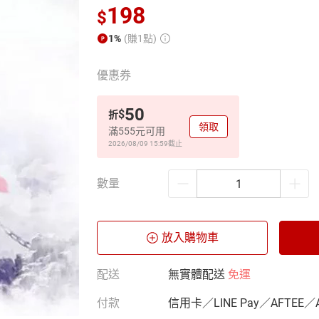
198
$
1%
(賺1點)
優惠券
50
$
折
領取
滿555元可用
2026/08/09 15:59
截止
數量
放入購物車
配送
無實體配送
免運
付款
信用卡／LINE Pay／AFTEE／