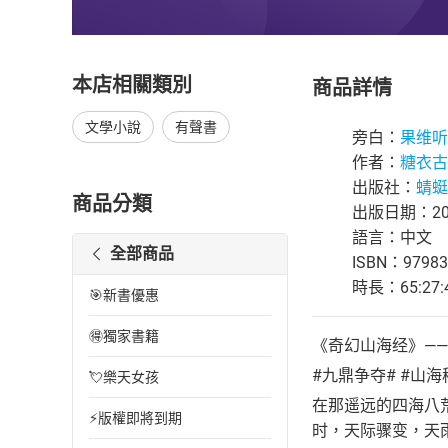
本店相關類別
商品詳情
文學小說
有聲書
旁白：
果维听
作者：
糖衣古
出版社：
蜻蜓F
商品分類
出版日期：202
語言：中文
全部商品
ISBN：97983
時長：65:27:
🎯新書優惠
🉐獨家書籍
《奇幻山海经》—
#九鼎争夺# #山海
💘樂天女孩
在那遥远的四海八
⚡版權即將到期
时，天际骤变，天