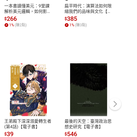
一本書讀懂美元：9堂課
扁平時代：演算法如何限
本物
解析美元邏輯，如何影響
縮我們的品味與文化【電
說，
全球經濟和每個人的投資
子書】
來】
266
385
28
$
$
$
【電子書】
1
%
(賺
2
點)
1
%
(賺
3
點)
1
%
客服資訊
豫期
服務時間：週一到週五 10:00-12:00、
易解
13:00-17:00 (國定假日及例假日休息)
王弟殿下深深溺愛轉生者
最後的天空：臺灣政治思
鬼島
品性
客服電話：0080-1857077
(第4話)【電子書】
想史研究【電子書】
小事
請參
客服信箱：
聯絡店家
39
546
33
$
$
$