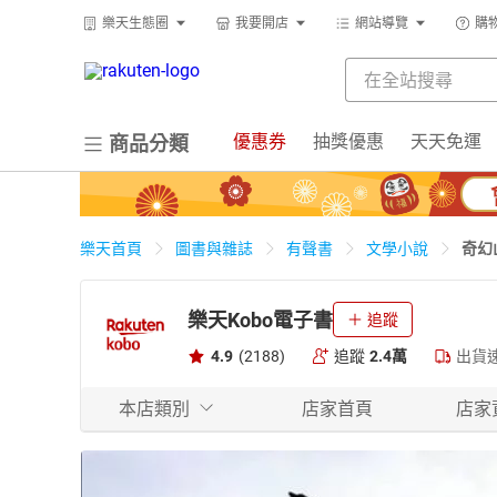
樂天生態圈
我要開店
網站導覽
購
優惠券
抽獎優惠
天天免運
商品分類
奇幻
樂天首頁
圖書與雜誌
有聲書
文學小說
樂天Kobo電子書
追蹤
4.9
(2188)
追蹤
2.4萬
出貨
本店類別
店家首頁
店家