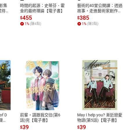
X影集
時間的起源：史蒂芬．霍
藝術的40堂公開課：透過
蓄弒待
金的最終理論【電子書】
故事，走進藝術家創作現
場，看藝術如何誕生、如
455
385
$
$
何形塑人類生活【電子
1
%
(賺
4
點)
1
%
(賺
3
點)
書】
式
退換貨規範
、LINE PAY、AFTEE
本店是否提供消費者保護法七日猶
之權利，遽消費者保護法及通訊交
of D
前輩，請跟我交往(第6
May I help you? 漸近戀愛
除權合理例外情事適用準則，依商
有聲
話)完【電子書】
物語(第5話)【電子書】
質各有不同規定。詳細退換貨說明
39
39
$
$