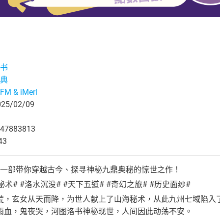
书
典
M & iMerl
5/02/09
47883813
43
—一部带你穿越古今、探寻神秘九鼎奥秘的惊世之作！
秘术# #洛水沉没# #天下五道# #奇幻之旅# #历史面纱#
荒，玄女从天而降，为世人献上了山海秘术，从此九州七域陷入
雨血，鬼夜哭，河图洛书神秘现世，人间因此动荡不安。