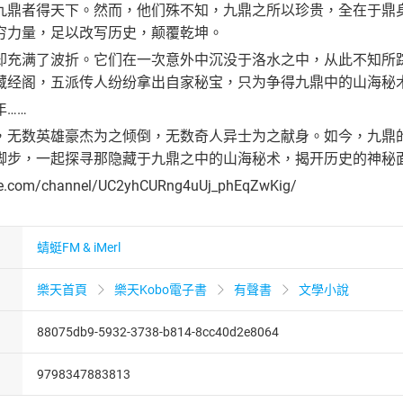
九鼎者得天下。然而，他们殊不知，九鼎之所以珍贵，全在于鼎
穷力量，足以改写历史，颠覆乾坤。
却充满了波折。它们在一次意外中沉没于洛水之中，从此不知所
藏经阁，五派传人纷纷拿出自家秘宝，只为争得九鼎中的山海秘
……
，无数英雄豪杰为之倾倒，无数奇人异士为之献身。如今，九鼎
脚步，一起探寻那隐藏于九鼎之中的山海秘术，揭开历史的神秘
be.com/channel/UC2yhCURng4uUj_phEqZwKig/
蜻蜓FM & iMerl
樂天首頁
樂天Kobo電子書
有聲書
文學小說
88075db9-5932-3738-b814-8cc40d2e8064
9798347883813