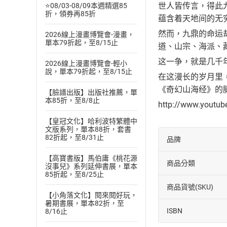
世人皆传言，得此
⭐08/03-08/09本週精選85
折，領券再85折
蕴含着天地间的无
然而，九鼎的命运
2026線上漫畫博覽會-漫畫，
單本79折起，至8/15止
道、山宗、海派、
这一争，就是几千年
2026線上漫畫博覽會-輕小
說，單本79折起，至8/15止
在这漫长的岁月里
《奇幻山海经》的
【臉譜出版】出版社推薦，單
本85折，至8/8止
http://www.youtu
【皇冠文化】哈利波特繁體中
文版系列，單本88折，套書
82折起，至8/31止
品牌
【高寶書版】馬伯庸《桃花源
商品分類
沒事兒》系列延伸書展，單本
85折起，至8/25止
商品貨號(SKU)
【小角落文化】閱來閱好玩，
暑期書展，單本82折，至
ISBN
8/16止