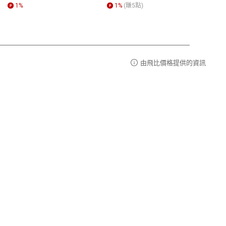
1
%
1
%
(賺
5
點)
1
%
由飛比價格提供的資訊