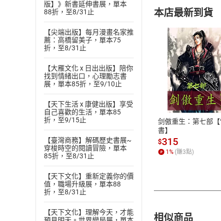
版】》新書延伸書展，單本
本店最新到貨
88折，至8/31止
【尖端出版】每月漫畫名家推
薦：高橋留美子，單本75
折，至8/31止
【大雁文化 x 日出出版】陪你
找到情緒出口，心理勵志書
付款方
展，單本85折，至9/10止
ATM轉帳、信用卡
【天下生活 x 康健出版】享受
自己喜歡的生活，單本85
折，至9/15止
剑傲重生：第七部【
書】
315
【臺灣商務】解碼歷史書展~
$
穿梭時空的閱讀冒險，單本
1
%
(賺
3
點)
85折，至8/31止
【天下文化】重新定義你的價
值，職場升級展，單本88
折，至8/31止
【天下文化】理解今天，才能
相似商品
預見明天。世界變局展，單本