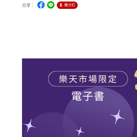
分享：
賺分紅