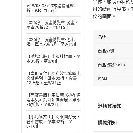
字体、服装布料的
⭐08/03-08/09本週精選85
用的绘画指导书。
折，領券再85折
仪的画面。
2026線上漫畫博覽會-漫畫，
單本79折起，至8/15止
品牌
2026線上漫畫博覽會-輕小
說，單本79折起，至8/15止
商品分類
【臉譜出版】出版社推薦，單
本85折，至8/8止
商品貨號(SKU)
【皇冠文化】哈利波特繁體中
文版系列，單本88折，套書
ISBN
82折起，至8/31止
【高寶書版】馬伯庸《桃花源
沒事兒》系列延伸書展，單本
85折起，至8/25止
退換貨須知
【小角落文化】閱來閱好玩，
暑期書展，單本82折，至
購物須知
退換貨規定：
8/16止
(
一
)
依
消費