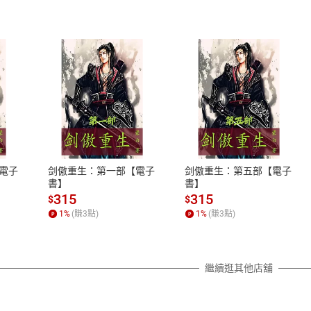
式
退換貨規範
、LINE PAY、AFTEE
本店是否提供消費者保護法七日猶
之權利，遽消費者保護法及通訊交
電子
剑傲重生：第一部【電子
剑傲重生：第五部【電子
除權合理例外情事適用準則，依商
書】
書】
質各有不同規定。詳細退換貨說明
315
315
$
$
照各商品說明。
1
%
(賺
3
點)
1
%
(賺
3
點)
詳細說明
繼續逛其他店舖