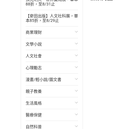
88折，至8/31止
【麥田出版】人文社科展，單
本85折，至8/29止
商業理財
文學小說
投資理財
人文社會
經濟/趨勢
歐美文學
心理勵志
財務/金融
日本文學
國際關係
漫畫/輕小說/圖文書
管理/領導
韓國文學
政治
心靈成長/情緒
親子教養
職場工作術
華文文學
社會科學
人際關係
輕小說
生活風格
成功法
經典文學
台灣/中國歷史
兩性關係
奇幻/科幻
教育現場
醫療保健
行銷/廣告
成長/家庭生活小說
日/韓歷史
心理學
愛情故事
兒童文學/故事
飲食/食譜
自然科普
傳記
懸疑/推理小說
其他歷史/史學
職場/社會寫實
兒童科普/學習
健身/美顏
健康/養生