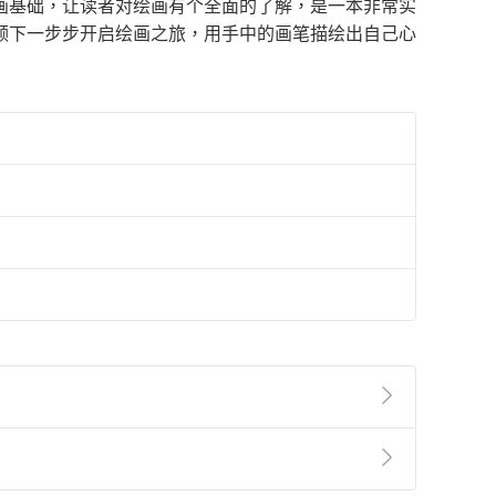
画基础，让读者对绘画有个全面的了解，是一本非常实
领下一步步开启绘画之旅，用手中的画笔描绘出自己心
準則
第
2
條第
5
款之規定，「非以有形媒介提供之數位