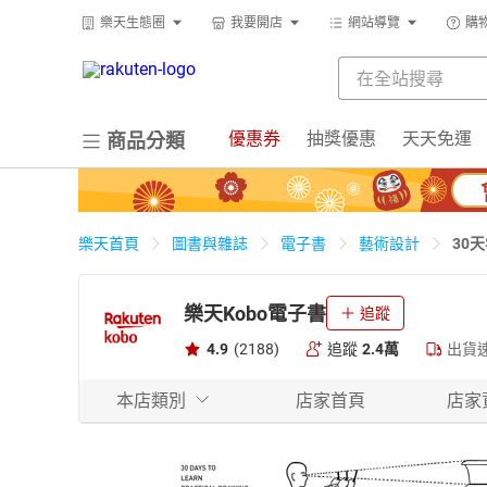
樂天生態圈
我要開店
網站導覽
購
優惠券
抽獎優惠
天天免運
商品分類
30
樂天首頁
圖書與雜誌
電子書
藝術設計
樂天Kobo電子書
追蹤
4.9
(2188)
追蹤
2.4萬
出貨
本店類別
店家首頁
店家