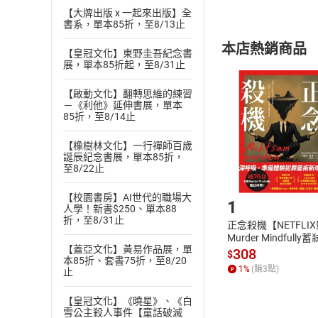
【大牌出版 x 一起來出版】全
內容或一經提
書系，單本85折，至8/13止
購書須知
定。
本店熱銷商品
(
二
)
消費者
【皇冠文化】東野圭吾紀念書
展，單本85折起，至8/31止
且已下載
/
存
挑選
商
退貨方式：您
【啟動文化】翻轉思維的練習
Choose
－《利他》延伸書展，單本
貨」，本店鋪
85折，至8/14止
請注意，樂天
購書後，
【橡樹林文化】一行禪師百歲
誕辰紀念書展，單本85折，
至8/22止
Step1
【校園書房】AI世代的職場大
1
人學！新書$250、單本88
折，至8/31止
正念殺機【NETFLI
Murder Mindfully
【蓋亞文化】黃易作品展，單
發】【電子書】
308
$
本85折、套書75折，至8/20
1
%
(賺
3
點)
止
【皇冠文化】《曉星》、《白
雪公主殺人事件【童話破滅