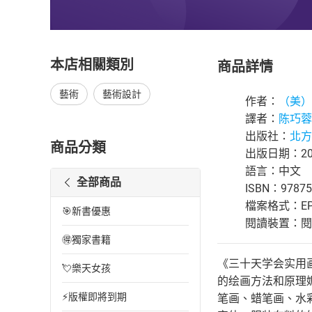
本店相關類別
商品詳情
藝術
藝術設計
作者：
（美）
譯者：
陈巧蓉
出版社：
北方
商品分類
出版日期：201
語言：中文
全部商品
ISBN：97875
檔案格式：EP
🎯新書優惠
閱讀裝置：閱讀器
🉐獨家書籍
《三十天学会实用
💘樂天女孩
的绘画方法和原理
⚡版權即將到期
笔画、蜡笔画、水