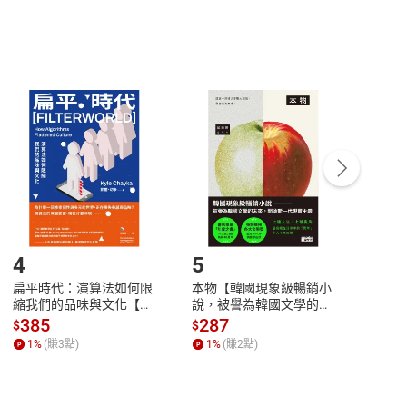
，不適用消保法第
19
條第
1
項七日內無條件退貨之規
非以有形媒介提供之數位內容，消費者同意若訂購後
付款
方式
完成
訂單
中點選「瀏覽訂單明細」
>
「申請取消訂單
/
退
Payment
Complete
/退貨。
登入帳號，下載書籍後看書
4
5
6
扁平時代：演算法如何限
本物【韓國現象級暢銷小
蛋白
縮我們的品味與文化【電
說，被譽為韓國文學的未
版）─
子書】
來】【電子書】
秘密
385
287
24
$
$
$
一本
1
%
(賺
3
點)
1
%
(賺
2
點)
1
%