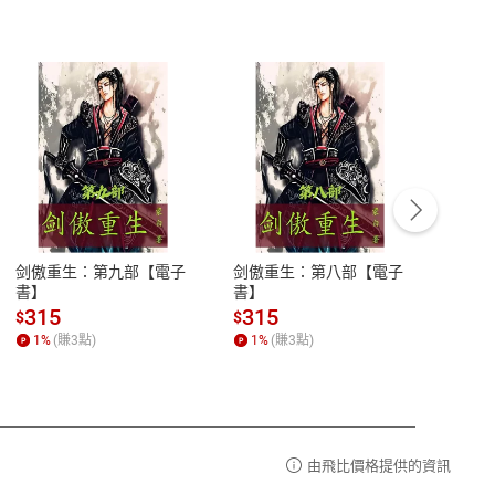
客服資訊
豫期
服務時間：週一到週五 10:00-12:00、
易解
13:00-17:00 (國定假日及例假日休息)
剑傲重生：第九部【電子
剑傲重生：第八部【電子
潜水史
品性
客服電話：0080-1857077
書】
書】
andari
al) Sc
請參
客服信箱：
聯絡店家
315
315
13
$
$
$
r【電
1
%
(賺
3
點)
1
%
(賺
3
點)
1
%
由飛比價格提供的資訊