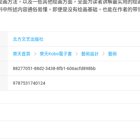
绘画方法，以及一些其他绘画方面，全面为读者讲解最实用的绘
书中所述内容通俗易懂，即便是没有绘画基础，也能在作者的带
北方文艺出版社
樂天首頁
樂天Kobo電子書
藝術設計
藝術
88277051-88d2-3438-8fb1-606acfd898bb
9787531740124
者保護法
第
19
條第
1
項後段
暨
通訊交易解除權合理例外情事適用