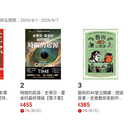
供即為完成之線上服務，經消費者事先同意始提供。」 之商品
排名期間：2026/8/1 - 2026/8/7
訂購本店鋪之商品即代表知悉本店鋪所銷售之商品為電子書，屬
取電子書，不得請求退貨退款。
品
放入
購物車
登入
帳號
欲取消訂單或辦理退貨時，請登入樂天市場，並於「我的訂單」
Shopping cart
Login
將依您的申請進行審核，待審核通過後將為您辦理退款事宜。
市場須以整筆訂單為單位進行取消/退貨，恕無法以單支商品取消
如何開始使用？
.選擇閱讀載具
Step2.
2
3
X影集
時間的起源：史蒂芬．霍
藝術的40堂公開課：透過
蓄弒待
金的最終理論【電子書】
故事，走進藝術家創作現
場，看藝術如何誕生、如
455
385
$
$
何形塑人類生活【電子
1
%
(賺
4
點)
1
%
(賺
3
點)
書】