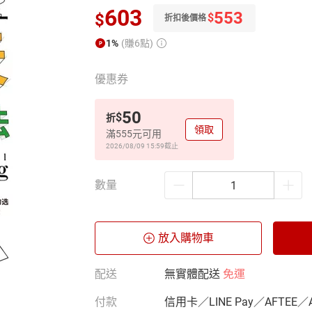
603
553
$
$
折扣後價格
1%
(賺6點)
優惠券
50
$
折
領取
滿555元可用
2026/08/09 15:59
截止
數量
放入購物車
配送
無實體配送
免運
付款
信用卡／LINE Pay／AFTEE／