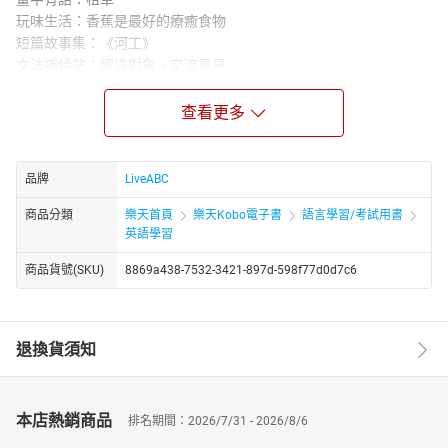
玩味生活：香蕉是最好的療癒食物
短篇故事集：《河工》
文法補給站：認識對象、交流意見
流行最前線：五月五日慶端午
世界好望角：芬蘭 世界上最快樂的國家
查看更多
活用 ABC：用英語說再見
克漏字測驗：如何讓青少年減少使用社群媒體
悠遊文化：韓國文化的崛起
品牌
LiveABC
一本好書：《墓園女孩》
商品分類
樂天首頁
樂天Kobo電子書
語言學習/考試用書
ABC 長知識：黃金圈法則—讓你成功的關鍵
英語學習
聽說圖寫：科學實作
本月之星：孫盛希
商品貨號(SKU)
8869a438-7532-3421-897d-598f77d0d7c6
★電子書無提供點讀功能及互動學習軟體下載。
退換貨須知
本店熱銷商品
排名期間：2026/7/31 - 2026/8/6