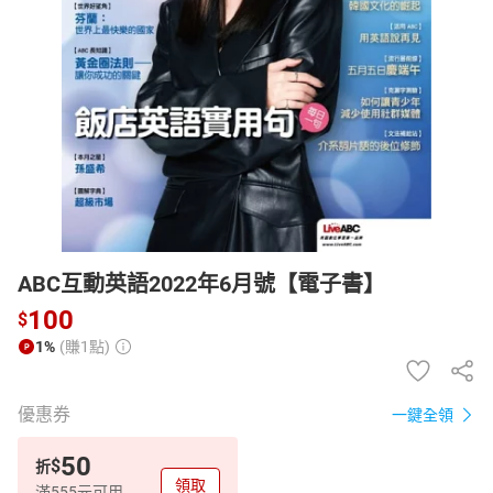
日本購物
電子/紙本書
HOT
ABC互動英語2022年6月號【電子書】
100
$
1%
(賺1點)
優惠券
一鍵全領
50
$
折
領取
滿555元可用