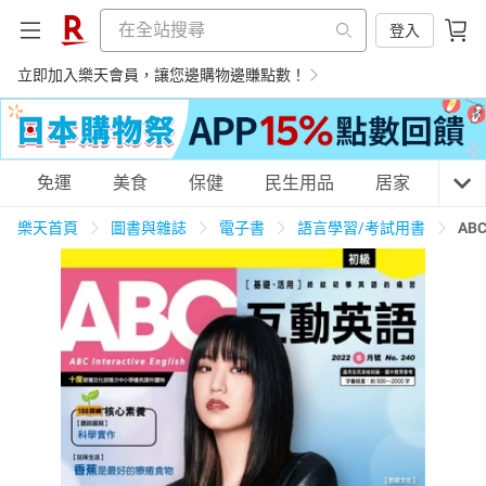
登入
立即加入樂天會員，讓您邊購物邊賺點數！
購物網分類
免運
美食
保健
民生用品
居家
3C
樂天首頁
圖書與雜誌
電子書
語言學習/考試用書
AB
天天免運
美食蛋糕
養生保健
民生用品
居家生活
3C家電
運動休閒
親子玩具
女裝
男裝
化妝保養
情趣用品