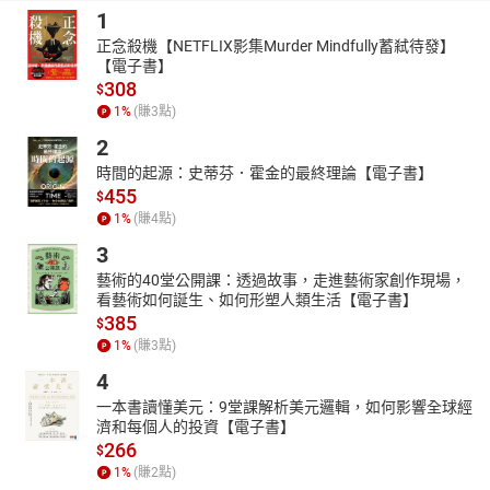
1
正念殺機【NETFLIX影集Murder Mindfully蓄弒待發】
【電子書】
308
$
1
%
(賺
3
點)
2
時間的起源：史蒂芬．霍金的最終理論【電子書】
455
$
1
%
(賺
4
點)
3
藝術的40堂公開課：透過故事，走進藝術家創作現場，
看藝術如何誕生、如何形塑人類生活【電子書】
385
$
1
%
(賺
3
點)
4
一本書讀懂美元：9堂課解析美元邏輯，如何影響全球經
濟和每個人的投資【電子書】
266
$
1
%
(賺
2
點)