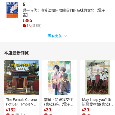
5
扁平時代：演算法如何限縮我們的品味與文化【電子
書】
385
$
1
%
(賺
3
點)
查看更多
本店最新到貨
The Female Corone
前輩，請跟我交往
May I help you? 漸
r of Dali Temple Vo
(第6話)完【電子
近戀愛物語(第5話)
l.6【有聲書】
書】
【電子書】
132
39
39
$
$
$