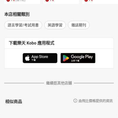
1
%
(賺
1
點)
1
%
1
%
本店相關類別
語言學習/考試用書
英語學習
雜誌期刊
下載樂天 Kobo 應用程式
繼續逛其他店舖
相似商品
由飛比價格提供的資訊