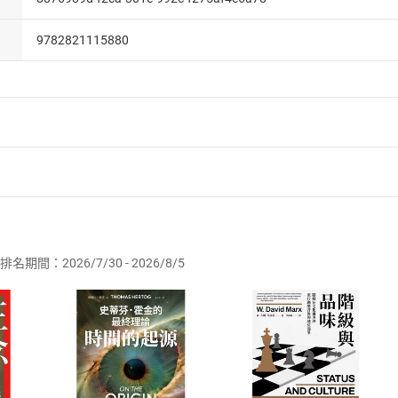
9782821115880
者保護法
第
19
條第
1
項後段
暨
通訊交易解除權合理例外情事適用
供即為完成之線上服務，經消費者事先同意始提供。」 之商品
排名期間：2026/7/30 - 2026/8/5
訂購本店鋪之商品即代表知悉本店鋪所銷售之商品為電子書，屬
取電子書，不得請求退貨退款。
品
放入
購物車
登入
帳號
欲取消訂單或辦理退貨時，請登入樂天市場，並於「我的訂單」
Shopping cart
Login
將依您的申請進行審核，待審核通過後將為您辦理退款事宜。
市場須以整筆訂單為單位進行取消/退貨，恕無法以單支商品取消
如何開始使用？