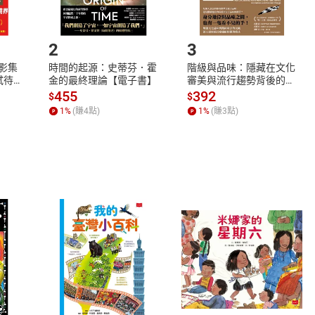
.選擇閱讀載具
Step2.
2
3
X影集
時間的起源：史蒂芬．霍
階級與品味：隱藏在文化
蓄弒待
金的最終理論【電子書】
審美與流行趨勢背後的地
位渴望【電子書】
455
392
$
$
1
%
(賺
4
點)
1
%
(賺
3
點)
式
退換貨規範
、LINE PAY、AFTEE
本店是否提供消費者保護法七日猶