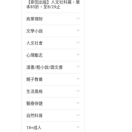
【麥田出版】人文社科展，單
本85折，至8/29止
商業理財
文學小說
投資理財
人文社會
經濟/趨勢
歐美文學
心理勵志
財務/金融
日本文學
國際關係
漫畫/輕小說/圖文書
管理/領導
韓國文學
政治
心靈成長/情緒
親子教養
職場工作術
華文文學
社會科學
人際關係
輕小說
生活風格
成功法
經典文學
台灣/中國歷史
兩性關係
奇幻/科幻
教育現場
醫療保健
行銷/廣告
成長/家庭生活小說
日/韓歷史
心理學
愛情故事
兒童文學/故事
飲食/食譜
自然科普
傳記
懸疑/推理小說
其他歷史/史學
職場/社會寫實
兒童科普/學習
健身/美顏
健康/養生
18+成人
商務/商學
科幻/奇幻小說
法律
懸疑/推理
育兒百科
運動/遊戲
常見疾病
生物科學