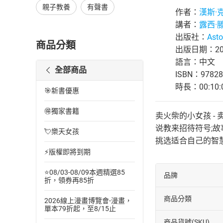
親子教養
有聲書
作者：
漢斯·
講者：
露西·
出版社：
Asto
商品分類
出版日期：201
語言：中文
全部商品
ISBN：97828
時長：00:10:
🎯新書優惠
🉐獨家書籍
卖火柴的小女孩 
说教来招待符号;
💘樂天女孩
挑选适合自己的智
⚡版權即將到期
⭐08/03-08/09本週精選85
品牌
折，領券再85折
商品分類
2026線上漫畫博覽會-漫畫，
單本79折起，至8/15止
商品貨號(SKU)