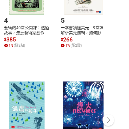
登入帳號，下載書籍後看書
4
5
6
藝術的40堂公開課：透過
一本書讀懂美元：9堂課
本物
故事，走進藝術家創作現
解析美元邏輯，如何影響
說，
場，看藝術如何誕生、如
全球經濟和每個人的投資
來】
385
266
28
$
$
$
何形塑人類生活【電子
【電子書】
1
%
(賺
3
點)
1
%
(賺
2
點)
1
%
書】
客服資訊
豫期
服務時間：週一到週五 10:00-12:00、