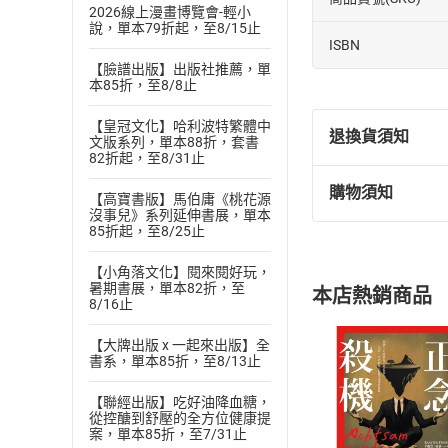
2026線上漫畫博覽會-輕小
說，單本79折起，至8/15止
ISBN
【臉譜出版】出版社推薦，單
本85折，至8/8止
【皇冠文化】哈利波特繁體中
退換貨須知
文版系列，單本88折，套書
82折起，至8/31止
購物須知
【高寶書版】馬伯庸《桃花源
退換貨規定：
沒事兒》系列延伸書展，單本
(
一
)
依
消費
85折起，至8/25止
內容或一經提
購書須知
【小角落文化】閱來閱好玩，
定。
暑期書展，單本82折，至
本店熱銷商品
(
二
)
消費者
8/16止
且已下載
/
存
挑選
商
【大牌出版 x 一起來出版】全
退貨方式：您
書系，單本85折，至8/13止
Choose
貨」，本店鋪
【聯經出版】吃好油降血糖，
請注意，樂天
從控醣到舒壓的全方位健康提
購書後，
案，單本85折，至7/31止