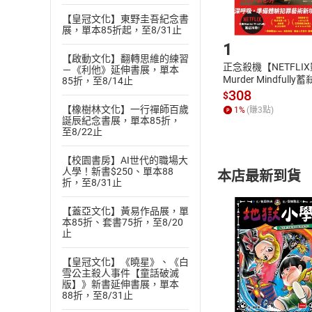
【皇冠文化】東野圭吾紀念書
Step1
展，單本85折起，至8/31止
1
【啟動文化】翻轉思維的練習
正念殺機【NETFLI
－《利他》延伸書展，單本
Murder Mindfully
85折，至8/14止
發】【電子書】
308
$
【橡樹林文化】一行禪師百歲
1
%
(賺
3
點)
誕辰紀念書展，單本85折，
至8/22止
【校園書房】AI世代的職場大
人學！新書$250、單本88
本店最新到貨
折，至8/31止
【蓋亞文化】黃易作品展，單
本85折、套書75折，至8/20
止
【皇冠文化】《曉星》、《白
付款方
雪公主殺人事件【童話破滅
版】》新書延伸書展，單本
88折，至8/31止
ATM轉帳、信用卡