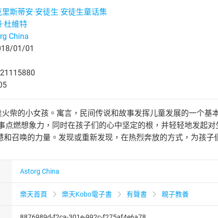
克里斯蒂安·安徒生 安徒生童话集
滕·杜維特
rg China
8/01/01
21115880
05
- 卖火柴的小女孩。寓言，民间传说和故事发挥儿童发展的一个
故事点燃想象力，同时在孩子们的心中坚定的根，并轻轻地发起对
慧和召唤的力量。发现或重新发现，在热烈奔放的方式，为孩子
Astorg China
樂天首頁
樂天Kobo電子書
有聲書
親子教養
8876989d-f2ca-301e-992c-f275af4e6a78