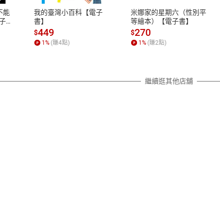
之權利，遽消費者保護法及通訊交
不能
我的臺灣小百科【電子
米娜家的星期六（性別平
除權合理例外情事適用準則，依商
子
書】
等繪本）【電子書】
質各有不同規定。詳細退換貨說明
449
270
$
$
照各商品說明。
1
%
(賺
4
點)
1
%
(賺
2
點)
詳細說明
繼續逛其他店舖