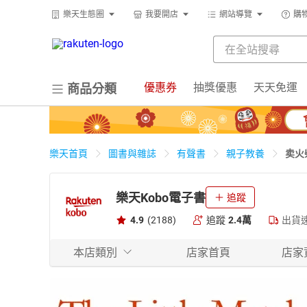
樂天生態圈
我要開店
網站導覽
購
優惠券
抽獎優惠
天天免運
商品分類
卖火
樂天首頁
圖書與雜誌
有聲書
親子教養
樂天Kobo電子書
追蹤
4.9
(2188)
追蹤
2.4萬
出貨
本店類別
店家首頁
店家