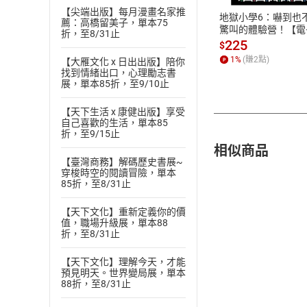
【尖端出版】每月漫畫名家推
地獄小學6：嚇到也
薦：高橋留美子，單本75
驚叫的體驗營！【電
折，至8/31止
書】
225
$
1
%
(賺
2
點)
【大雁文化 x 日出出版】陪你
找到情緒出口，心理勵志書
展，單本85折，至9/10止
【天下生活 x 康健出版】享受
自己喜歡的生活，單本85
折，至9/15止
相似商品
【臺灣商務】解碼歷史書展~
穿梭時空的閱讀冒險，單本
85折，至8/31止
【天下文化】重新定義你的價
值，職場升級展，單本88
折，至8/31止
【天下文化】理解今天，才能
預見明天。世界變局展，單本
88折，至8/31止