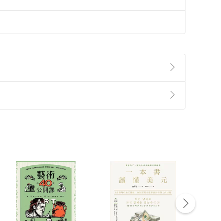
準則
第
2
條第
5
款之規定，「非以有形媒介提供之數位
，不適用消保法第
19
條第
1
項七日內無條件退貨之規
非以有形媒介提供之數位內容，消費者同意若訂購後
付款
方式
完成
訂單
中點選「瀏覽訂單明細」
>
「申請取消訂單
/
退
Payment
Complete
/退貨。