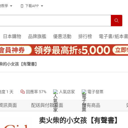
物教學
下載APP
日本購物
品牌旗艦
優惠活動
排行榜
電子書/紙本
柴的小女孩【有聲書】
速度
1 天
回應率
57%
人氣店家
電子發票
資訊頁面
配送與付款頁面
所有商品
卖火柴的小女孩【有聲書】