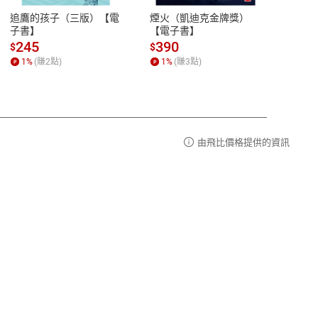
易解
13:00-17:00 (國定假日及例假日休息)
追鷹的孩子（三版）【電
煙火（凱迪克金牌獎）
用熱
品性
客服電話：0080-1857077
子書】
【電子書】
蹟：
請參
客服信箱：
聯絡店家
245
390
37
$
$
$
1
%
(賺
2
點)
1
%
(賺
3
點)
1
%
由飛比價格提供的資訊