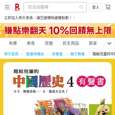
登入
立即加入樂天會員，讓您邊購物邊賺點數！
購物網分類
免運
美食
保健
民生用品
居家
3C
樂天首頁
圖書與雜誌
有聲書
親子教養
寫給兒童的中
天天免運
美食蛋糕
養生保健
民生用品
居家生活
3C家電
運動休閒
親子玩具
女裝
男裝
化妝保養
情趣用品