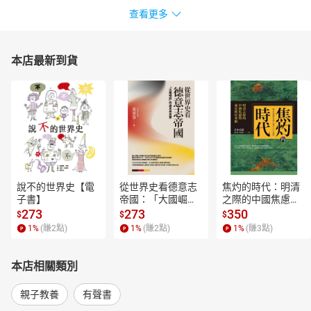
查看更多
本店最新到貨
說不的世界史【電
從世界史看德意志
焦灼的時代：明清
子書】
帝國：「大國崛
之際的中國焦慮與
起」的迷思與真實
東亞秩序重組【電
273
273
350
$
$
$
【電子書】
子書】
1
%
(賺
2
點)
1
%
(賺
2
點)
1
%
(賺
3
點)
本店相關類別
親子教養
有聲書