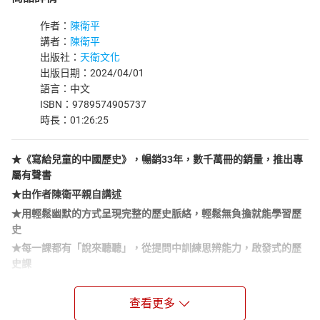
作者：
陳衛平
講者：
陳衛平
出版社：
天衛文化
出版日期：2024/04/01
語言：中文
ISBN：9789574905737
時長：01:26:25
★《寫給兒童的中國歷史》，暢銷33年，數千萬冊的銷量，推出專
屬有聲書
★由作者陳衛平親自講述
★用輕鬆幽默的方式呈現完整的歷史脈絡，輕鬆無負擔就能學習歷
史
★每一課都有「說來聽聽」，從提問中訓練思辨能力，啟發式的歷
史課
★以史為鑑，鍛鍊孩子解決現實問題的能力
★學史明智，用多元思維辨析過去、現在和未來
查看更多