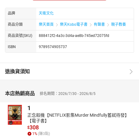
本套有聲書為專門寫給兒童的中國歷史，將中華五千年歷史濃
縮成精華的故事。本來零碎的歷史事件，變得像是黑白電影般清楚
品牌
天衛文化
明瞭；原先陌生的歷史人物也全部變成「古代老朋友」……歷史故事
不再枯燥乏味！
商品分類
樂天首頁
樂天Kobo電子書
有聲書
親子教養
這是一部讓孩子喜歡歷史，讓大人對於歷史改觀的書。更是一
商品貨號(SKU)
888412f2-4a3c-3d4a-ae8b-745ed72075fd
部用新鮮妙喻的文字，將中國豐富的歷史觀念、智慧，帶入孩子生
活經驗中，讓孩子獲得完整人格通識教育的兒童經典鉅作。
ISBN
9789574905737
《寫給兒童的中國歷史》全套15冊，全套書99個單元，以孩子
能懂的經驗、最貼近孩子的語言，將中國歷史中原本僵硬的年代、
人物、事件，做有生命且系統完整的呈現，讓歷史「活」起來。啟
退換貨須知
發孩子以多元角度看歷史，並學會思考歷史，以得到有益於己的智
慧，內容包含鼓勵讀者發想、發表的安排，能拓展孩子的思考深度
與廣度，並使孩子將歷史與眼前的生活連結。
本店熱銷商品
【本書關鍵字】
排名期間：2026/7/30 - 2026/8/5
有聲書、歷史故事、以史為鑑、學史明智、上古、文明、開天闢
1
地、炎黃子孫、堯、舜、禹、大禹治水
正念殺機【NETFLIX影集Murder Mindfully蓄弒待發】
【本書資料】
【電子書】
有聲書
308
$
適讀年齡：5～8歲親子共同聆聽；9歲以上自己聆聽
1
%
(賺
3
點)