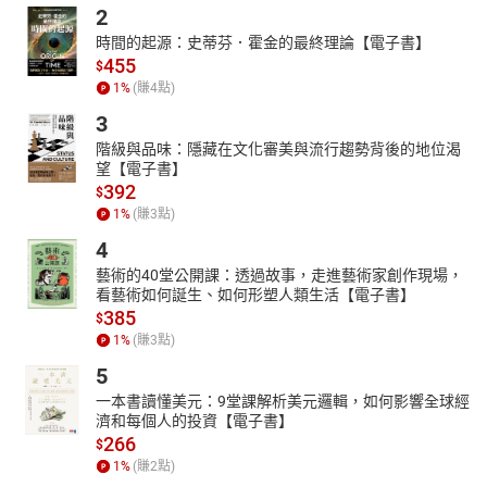
【本書特色】
2
**1.**
歷史的連續劇：第一部寫給兒童的完整中國歷史
時間的起源：史蒂芬．霍金的最終理論【電子書】
455
$
時間上，從上古寫到民國；空間上，涵蓋祖先們活動範圍與同時代
1
%
(賺
4
點)
其他國家的情形；內容上，除了瞭解歷代的政治變遷、科學發展、
文學藝術成就之外，也獲得了具體完整的中國史輪廓。
3
**2.**
歷史的童話書：充滿生活妙喻的兒童讀物
階級與品味：隱藏在文化審美與流行趨勢背後的地位渴
望【電子書】
出於孩子生活經驗的新鮮妙喻，使這套書的文字異於您看過的任何
392
$
歷史書，讀來就像童話般活潑有趣。
1
%
(賺
3
點)
**3.**
歷史的頭腦體操：訓練比較、分析、判斷的能力
4
每篇故事的結尾，特別設計「說來聽聽」延伸思考專欄，提出或反
藝術的40堂公開課：透過故事，走進藝術家創作現場，
問與現代生活經驗相關的問題，訓練孩子多元化的思考能力。
看藝術如何誕生、如何形塑人類生活【電子書】
**4.**
歷史的入門書：最好的課外輔助教材
385
$
小學社會科讀的是片斷的歷史，國中以後馬上接觸到繁雜的正史，
1
%
(賺
3
點)
死背的壓力往往使孩子失去對於歷史的興趣，這套書先讓孩子在趣
5
味中奠定讀歷史的基本觀念，以後又能與教科書印證對照，使孩子
一本書讀懂美元：9堂課解析美元邏輯，如何影響全球經
輕鬆念好歷史不需要死背的苦惱。
濟和每個人的投資【電子書】
266
$
1
%
(賺
2
點)