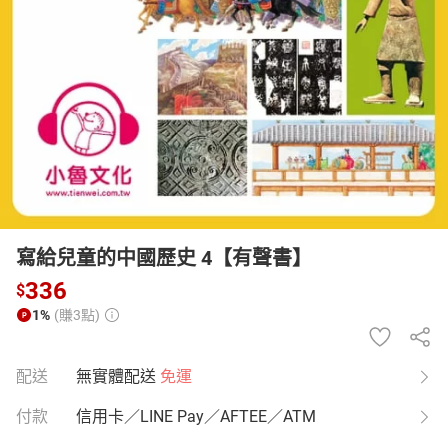
日本購物
電子/紙本書
HOT
寫給兒童的中國歷史 4【有聲書】
336
$
1%
(賺3點)
配送
無實體配送
免運
付款
信用卡／LINE Pay／AFTEE／ATM