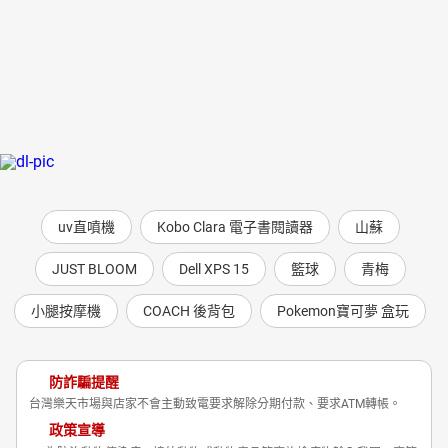
uv直噴機
Kobo Clara 電子書閱讀器
山蘇
JUST BLOOM
Dell XPS 15
籃球
青梅
小腿按摩機
COACH 後背包
Pokemon寶可夢 盒玩
防詐騙提醒
台灣樂天市場與店家不會主動致電要求解除分期付款、要求ATM轉帳。
政策宣導