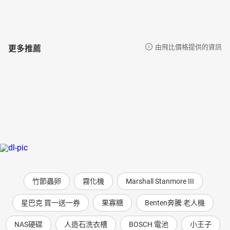
更多推薦
由飛比價格提供的資訊
竹節蟲卵
霧化機
Marshall Stanmore III
星巴克 買一送一券
果寡糖
Benten奔騰 老人機
NAS硬碟
人造石洗衣槽
BOSCH 電池
小王子