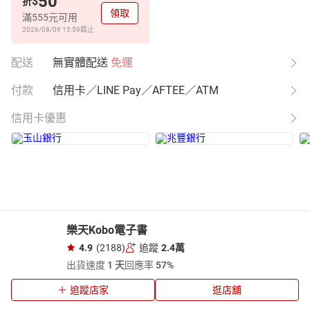
50
$
折
領取
滿555元可用
2026/08/09 15:59
截止
配送
無實體配送
免運
付款
信用卡／LINE Pay／AFTEE／ATM
信用卡優惠
樂天Kobo電子書
4.9
(2188)
追蹤
2.4萬
出貨速度
1 天
回應率
57%
追蹤店家
逛店舖