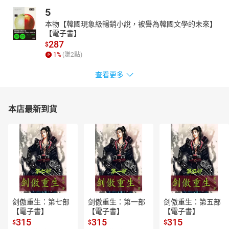
5
本物【韓國現象級暢銷小說，被譽為韓國文學的未來】
【電子書】
287
$
1
%
(賺
2
點)
查看更多
本店最新到貨
剑傲重生：第七部
剑傲重生：第一部
剑傲重生：第五部
【電子書】
【電子書】
【電子書】
315
315
315
$
$
$