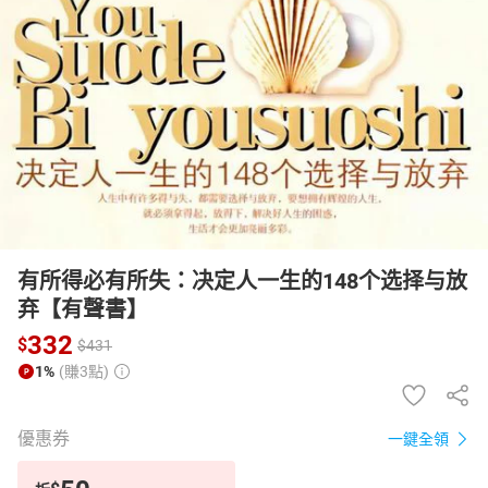
日本購物
電子/紙本書
HOT
有所得必有所失：决定人一生的148个选择与放
弃【有聲書】
332
$
$
431
1%
(賺3點)
優惠券
一鍵全領