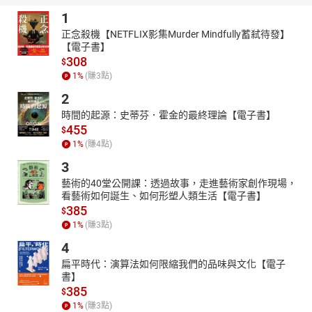
1
正念殺機【NETFLIX影集Murder Mindfully蓄弒待發】
【電子書】
308
$
1
%
(賺
3
點)
2
時間的起源：史蒂芬．霍金的最終理論【電子書】
455
$
1
%
(賺
4
點)
3
藝術的40堂公開課：透過故事，走進藝術家創作現場，
看藝術如何誕生、如何形塑人類生活【電子書】
385
$
1
%
(賺
3
點)
4
扁平時代：演算法如何限縮我們的品味與文化【電子
書】
385
$
1
%
(賺
3
點)