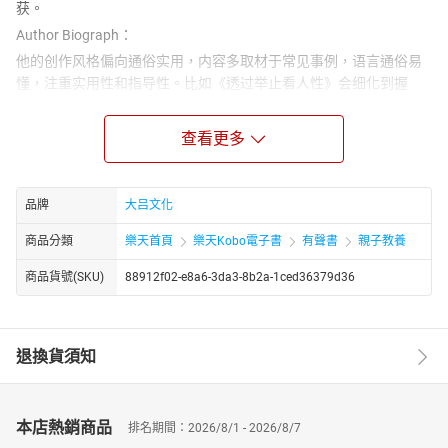
获。
Author Biograph：
他的创作风格偏向通俗实用，内容多取材于常见事例，语言通俗易
懂，注重实用性和指导性。比如《透过举止看人性》会细化到握
手、点菜、开车方式等具体行为来分析人心，《做人要有心机做事
要有心计全集》则围绕求人办事、抓住机遇等实际场景给出处世建
查看更多
议。其作品合作的出版社众多，包括中国电影出版社、金城出版
社、中国华侨出版社等，且出版跨度较大，从 1999 年到 2025 年都
有书籍推出，部分作品还被改编为音频形式在喜马拉雅等平台上
品牌
大吕文化
线。
商品分類
樂天首頁
樂天Kobo電子書
有聲書
親子教養
商品貨號(SKU)
88912f02-e8a6-3da3-8b2a-1ced36379d36
退換貨須知
本店熱銷商品
排名期間：2026/8/1 - 2026/8/7