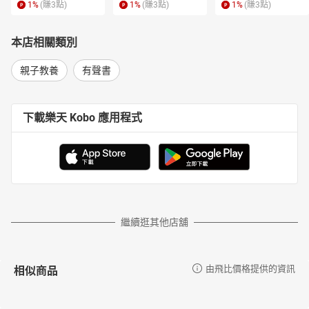
1
%
(賺
3
點)
1
%
(賺
3
點)
1
%
(賺
3
點)
本店相關類別
親子教養
有聲書
下載樂天 Kobo 應用程式
繼續逛其他店舖
相似商品
由飛比價格提供的資訊