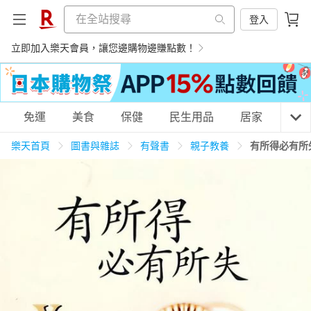
登入
立即加入樂天會員，讓您邊購物邊賺點數！
購物網分類
免運
美食
保健
民生用品
居家
3C
樂天首頁
圖書與雜誌
有聲書
親子教養
有所得必有所
天天免運
美食蛋糕
養生保健
民生用品
居家生活
3C家電
運動休閒
親子玩具
女裝
男裝
化妝保養
情趣用品