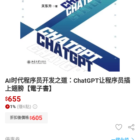
日本購物
電子/紙本書
HOT
AI时代程序员开发之道：ChatGPT让程序员插
上翅膀【電子書】
655
$
1%
(賺6點)
605
$
折扣後價格
優惠券
一鍵全領