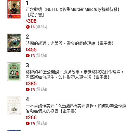
1
正念殺機【NETFLIX影集Murder Mindfully蓄弒待發】
【電子書】
308
$
1
%
(賺
3
點)
2
時間的起源：史蒂芬．霍金的最終理論【電子書】
455
$
1
%
(賺
4
點)
3
藝術的40堂公開課：透過故事，走進藝術家創作現場，
看藝術如何誕生、如何形塑人類生活【電子書】
385
$
1
%
(賺
3
點)
4
一本書讀懂美元：9堂課解析美元邏輯，如何影響全球經
濟和每個人的投資【電子書】
266
$
1
%
(賺
2
點)