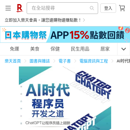
登入
立即加入樂天會員，讓您邊購物邊賺點數！
購物網分類
免運
美食
保健
民生用品
居家
3C
樂天首頁
圖書與雜誌
電子書
電腦資訊與工程
AI时
天天免運
美食蛋糕
養生保健
民生用品
居家生活
3C家電
運動休閒
親子玩具
女裝
男裝
化妝保養
情趣用品