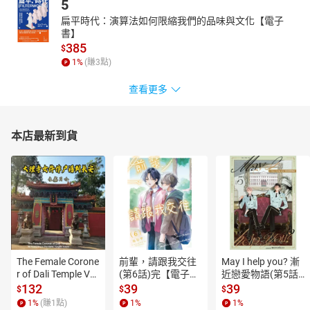
5
扁平時代：演算法如何限縮我們的品味與文化【電子
書】
385
$
1
%
(賺
3
點)
查看更多
本店最新到貨
The Female Corone
前輩，請跟我交往
May I help you? 漸
r of Dali Temple Vo
(第6話)完【電子
近戀愛物語(第5話)
l.6【有聲書】
書】
【電子書】
132
39
39
$
$
$
1
%
(賺
1
點)
1
%
1
%