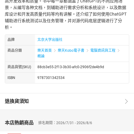
高开发效率和质量。书中每一章都涵盖了ChatGPT的不同应用场
景，从编写各种文档，到辅助进行需求分析和系统设计，以及数据
库设计和开发高质量代码等均有讲解。还介绍了如何使用ChatGPT
辅助进行系统测试以及任务管理，并对源代码底层逻辑进行了分
析。
品牌
北京大学出版社
商品分類
樂天首頁
樂天Kobo電子書
電腦資訊與工程
概論
商品貨號(SKU)
88cb3e55-2f13-3b30-afc0-2906f2de4b9d
ISBN
9787301342534
退換貨須知
本店熱銷商品
排名期間：2026/7/31 - 2026/8/6