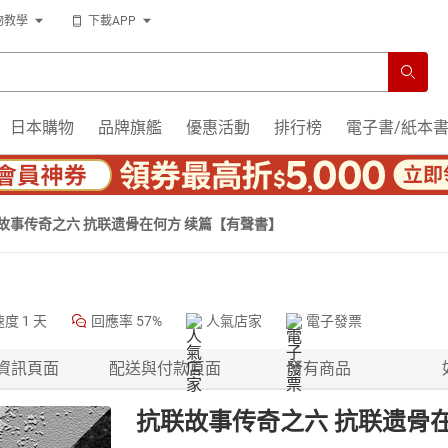
物教學
下載APP
日本購物
品牌旗艦
優惠活動
排行榜
電子書/紙本
故事传奇之六 抗联遗骨在何方 续篇【有聲書】
速度
1 天
回應率
57%
人氣店家
電子發票
資訊頁面
配送與付款頁面
所有商品
抗联故事传奇之六 抗联遗骨