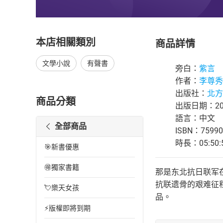
本店相關類別
商品詳情
文學小說
有聲書
旁白：
紫言
作者：
李尊秀
出版社：
北方
商品分類
出版日期：202
語言：中文
全部商品
ISBN：75990
時長：05:50:
🎯新書優惠
🉐獨家書籍
那是东北抗日联军
抗联遗骨的艰难征
💘樂天女孩
品。
⚡版權即將到期