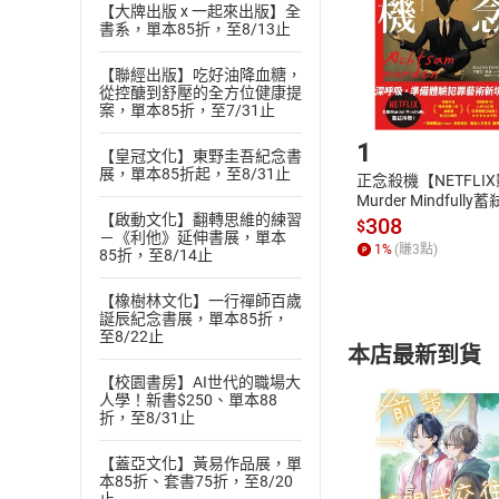
【大牌出版 x 一起來出版】全
請注意，樂天
書系，單本85折，至8/13止
購書後，
【聯經出版】吃好油降血糖，
從控醣到舒壓的全方位健康提
Step1
案，單本85折，至7/31止
1
【皇冠文化】東野圭吾紀念書
展，單本85折起，至8/31止
正念殺機【NETFLI
Murder Mindfully
【啟動文化】翻轉思維的練習
發】【電子書】
308
$
－《利他》延伸書展，單本
1
%
(賺
3
點)
85折，至8/14止
【橡樹林文化】一行禪師百歲
誕辰紀念書展，單本85折，
至8/22止
本店最新到貨
【校園書房】AI世代的職場大
人學！新書$250、單本88
折，至8/31止
【蓋亞文化】黃易作品展，單
本85折、套書75折，至8/20