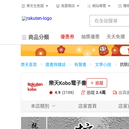
樂天生態圈
我要開店
網站導覽
購
優惠券
抽獎優惠
天天免運
商品分類
抗联
樂天首頁
圖書與雜誌
有聲書
文學小說
樂天Kobo電子書
追蹤
4.9
(2188)
追蹤
2.4萬
出貨
本店類別
店家首頁
店家