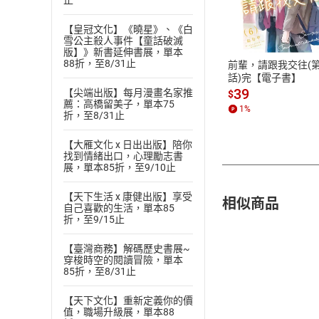
止
付款方
【皇冠文化】《曉星》、《白
ATM轉帳、信用卡
雪公主殺人事件【童話破滅
版】》新書延伸書展，單本
88折，至8/31止
前輩，請跟我交往(第
話)完【電子書】
39
【尖端出版】每月漫畫名家推
$
薦：高橋留美子，單本75
1
%
折，至8/31止
【大雁文化 x 日出出版】陪你
找到情緒出口，心理勵志書
展，單本85折，至9/10止
【天下生活 x 康健出版】享受
相似商品
自己喜歡的生活，單本85
折，至9/15止
【臺灣商務】解碼歷史書展~
穿梭時空的閱讀冒險，單本
85折，至8/31止
【天下文化】重新定義你的價
值，職場升級展，單本88