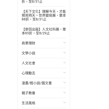
折，至8/31止
【天下文化】理解今天，才能
預見明天。世界變局展，單本
88折，至8/31止
【麥田出版】人文社科展，單
本85折，至8/29止
商業理財
文學小說
投資理財
人文社會
經濟/趨勢
歐美文學
心理勵志
財務/金融
日本文學
國際關係
漫畫/輕小說/圖文書
管理/領導
韓國文學
政治
心靈成長/情緒
親子教養
職場工作術
華文文學
社會科學
人際關係
輕小說
生活風格
成功法
經典文學
台灣/中國歷史
兩性關係
奇幻/科幻
教育現場