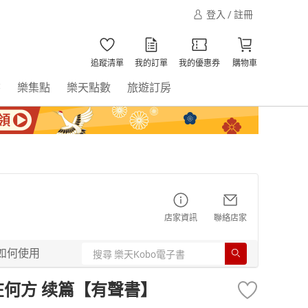
登入 / 註冊
追蹤清單
我的訂單
我的優惠券
購物車
書
樂集點
樂天點數
旅遊訂房
店家資訊
聯絡店家
如何使用
在何方 续篇【有聲書】