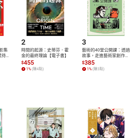
市場須以整筆訂單為單位進行取消/退貨，恕無法以單支商品取消
如何開始使用？
.選擇閱讀載具
Step2.
2
3
X影集
時間的起源：史蒂芬．霍
藝術的40堂公開課：透過
蓄弒待
金的最終理論【電子書】
故事，走進藝術家創作現
場，看藝術如何誕生、如
455
385
$
$
何形塑人類生活【電子
1
%
(賺
4
點)
1
%
(賺
3
點)
書】