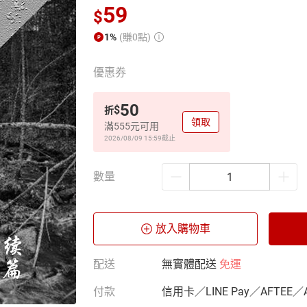
59
$
1%
(賺0點)
優惠券
50
$
折
領取
滿555元可用
2026/08/09 15:59
截止
數量
放入購物車
配送
無實體配送
免運
付款
信用卡／LINE Pay／AFTEE／