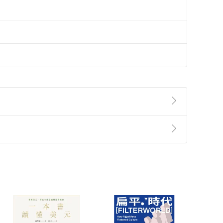
準則
第
2
條第
5
款之規定，「非以有形媒介提供之數位
，不適用消保法第
19
條第
1
項七日內無條件退貨之規
非以有形媒介提供之數位內容，消費者同意若訂購後
付款
方式
完成
訂單
中點選「瀏覽訂單明細」
>
「申請取消訂單
/
退
Payment
Complete