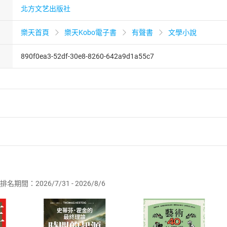
北方文艺出版社
樂天首頁
樂天Kobo電子書
有聲書
文學小說
890f0ea3-52df-30e8-8260-642a9d1a55c7
者保護法
第
19
條第
1
項後段
暨
通訊交易解除權合理例外情事適用
供即為完成之線上服務，經消費者事先同意始提供。」 之商品
排名期間：2026/7/31 - 2026/8/6
訂購本店鋪之商品即代表知悉本店鋪所銷售之商品為電子書，屬
取電子書，不得請求退貨退款。
品
放入
購物車
登入
帳號
欲取消訂單或辦理退貨時，請登入樂天市場，並於「我的訂單」
Shopping cart
Login
將依您的申請進行審核，待審核通過後將為您辦理退款事宜。