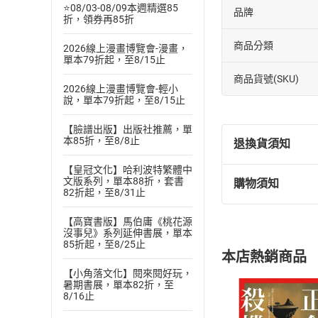
⭐08/03-08/09本週精選85
品牌
折，領券再85折
商品分類
2026線上漫畫博覽會-漫畫，
單本79折起，至8/15止
商品貨號(SKU)
2026線上漫畫博覽會-輕小
說，單本79折起，至8/15止
【臉譜出版】出版社推薦，單
本85折，至8/8止
退換貨須知
【皇冠文化】哈利波特繁體中
文版系列，單本88折，套書
購物須知
退換貨規定：
82折起，至8/31止
(
一
)
依
消費
【高寶書版】馬伯庸《桃花源
內容或一經提
沒事兒》系列延伸書展，單本
購書須知
定。
85折起，至8/25止
本店熱銷商品
(
二
)
消費者
【小角落文化】閱來閱好玩，
且已下載
/
存
暑期書展，單本82折，至
挑選
商
8/16止
退貨方式：您
Choose
貨」，本店鋪