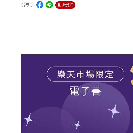
分享：
賺分紅