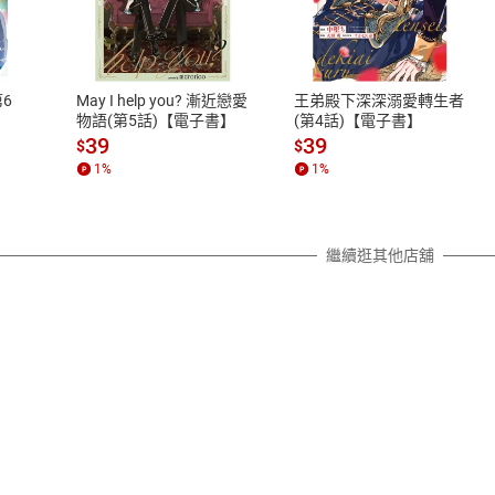
式
退換貨規範
、LINE PAY、AFTEE
本店是否提供消費者保護法七日猶
之權利，遽消費者保護法及通訊交
6
May I help you? 漸近戀愛
王弟殿下深深溺愛轉生者
除權合理例外情事適用準則，依商
物語(第5話)【電子書】
(第4話)【電子書】
質各有不同規定。詳細退換貨說明
39
39
$
$
照各商品說明。
1
%
1
%
詳細說明
繼續逛其他店舖