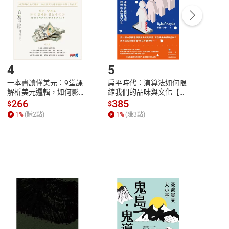
/退貨。
登入帳號，下載書籍後看書
4
5
6
一本書讀懂美元：9堂課
扁平時代：演算法如何限
本物
解析美元邏輯，如何影響
縮我們的品味與文化【電
說，
全球經濟和每個人的投資
子書】
來】
266
385
28
$
$
$
【電子書】
1
%
(賺
2
點)
1
%
(賺
3
點)
1
%