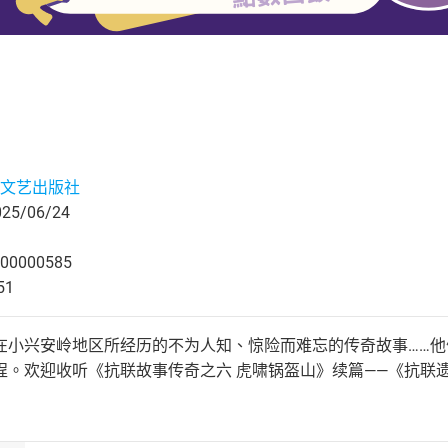
文艺出版社
5/06/24
00000585
51
在小兴安岭地区所经历的不为人知、惊险而难忘的传奇故事……
程。欢迎收听《抗联故事传奇之六 虎啸锅盔山》续篇——《抗联