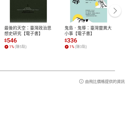
客服資訊
豫期
服務時間：週一到週五 10:00-12:00、
易解
13:00-17:00 (國定假日及例假日休息)
最後的天空：臺灣政治思
鬼島．鬼導：臺灣靈異大
中西
品性
客服電話：0080-1857077
想史研究【電子書】
小事【電子書】
子書
請參
客服信箱：
聯絡店家
546
336
32
$
$
$
1
%
(賺
5
點)
1
%
(賺
3
點)
1
%
由飛比價格提供的資訊