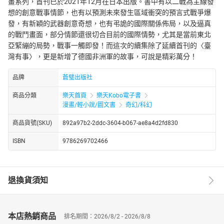
畫系列，首刊已於2021年12月在日本出版。書中有以二戰為主線發
想的創意戰事情節，也有以預測未來發生區域衝突的預言式戰爭爆
發，有新穎的武器創意奇想，也有弔詭的國際關係佈局，以及逼真
的戰鬥畫面，部分情節還很切合目前的國際情勢，尤其是當前東北
亞緊繃的局勢，戰事一觸即發！而這次的續集除了延續首刊的〈臺
灣有事〉，更是新增了德國非洲軍的故事，可說是精彩萬分！
品牌
蒼璧出版社
商品分類
樂天首頁
樂天Kobo電子書
漫畫/輕小說/圖文書
奇幻/科幻
商品貨號(SKU)
892a97b2-2ddc-3604-b067-ae8a4d2fd830
ISBN
9786269702466
退換貨須知
本店熱銷商品
排名期間：2026/8/2 - 2026/8/8