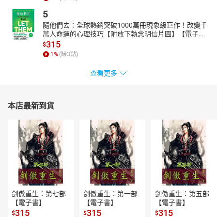
5
隨他們去：全球熱銷突破1000萬冊現象級巨作！改變千
萬人命運的心理技巧【附放下執念明信片圖】【電子
書】
315
$
1
%
(賺
3
點)
查看更多
本店最新到貨
剑傲重生：第七部
剑傲重生：第一部
剑傲重生：第五部
【電子書】
【電子書】
【電子書】
315
315
315
$
$
$