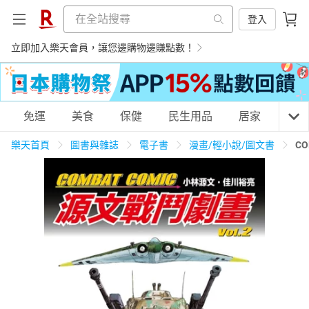
登入
立即加入樂天會員，讓您邊購物邊賺點數！
購物網分類
免運
美食
保健
民生用品
居家
3C
樂天首頁
圖書與雜誌
電子書
漫畫/輕小說/圖文書
C
天天免運
美食蛋糕
養生保健
民生用品
居家生活
3C家電
運動休閒
親子玩具
女裝
男裝
化妝保養
情趣用品