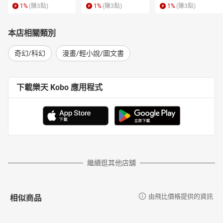
1
%
(賺
3
點)
1
%
(賺
3
點)
1
%
(賺
3
點)
本店相關類別
奇幻/科幻
漫畫/輕小說/圖文書
下載樂天 Kobo 應用程式
繼續逛其他店舖
相似商品
由飛比價格提供的資訊