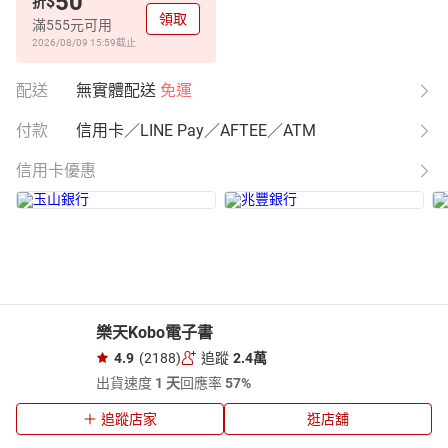
50
$
折
領取
滿555元可用
2026/08/09 15:59
截止
配送
無實體配送
免運
付款
信用卡／LINE Pay／AFTEE／ATM
信用卡優惠
樂天Kobo電子書
4.9
(2188)
追蹤
2.4萬
出貨速度
1 天
回應率
57%
追蹤店家
逛店舖