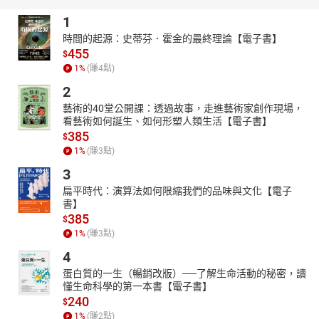
1
時間的起源：史蒂芬．霍金的最終理論【電子書】
455
$
1
%
(賺
4
點)
2
藝術的40堂公開課：透過故事，走進藝術家創作現場，
看藝術如何誕生、如何形塑人類生活【電子書】
385
$
1
%
(賺
3
點)
3
扁平時代：演算法如何限縮我們的品味與文化【電子
書】
385
$
1
%
(賺
3
點)
4
蛋白質的一生（暢銷改版）──了解生命活動的秘密，讀
懂生命科學的第一本書【電子書】
240
$
1
%
(賺
2
點)