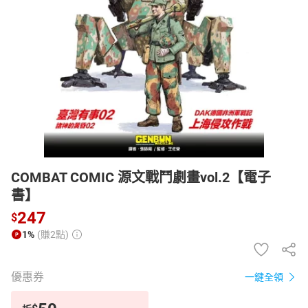
日本購物
電子/紙本書
HOT
COMBAT COMIC 源文戰鬥劇畫vol.2【電子
書】
247
$
1%
(賺2點)
優惠券
一鍵全領