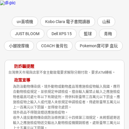
uv直噴機
Kobo Clara 電子書閱讀器
山蘇
JUST BLOOM
Dell XPS 15
籃球
青梅
小腿按摩機
COACH 後背包
Pokemon寶可夢 盒玩
防詐騙提醒
台灣樂天市場與店家不會主動致電要求解除分期付款、要求ATM轉帳。
政策宣導
為防治動物傳染病，境外動物或動物產品等應施檢疫物輸入我國，應符
合動物檢疫規定，並依規定申請檢疫。擅自輸入屬禁止輸入之應施檢疫
物者最高可處七年以下有期徒刑，得併科新臺幣三百萬元以下罰金。應
施檢疫物之輸入人或代理人未依規定申請檢疫者，得處新臺幣五萬元以
上一百萬元以下罰鍰，並得按次處罰。
境外商品不得隨貨贈送應施檢疫物。
收件人違反動物傳染病防治條例第三十四條第三項規定，未將郵遞寄送
輸入之應施檢疫物送交輸出入動物檢疫機關銷燬者，處新臺幣三萬元以
上十五萬元以下罰鍰。