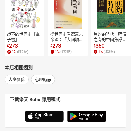
說不的世界史【電
從世界史看德意志
焦灼的時代：明清
子書】
帝國：「大國崛
之際的中國焦慮與
起」的迷思與真實
東亞秩序重組【電
273
273
350
$
$
$
【電子書】
子書】
1
%
(賺
2
點)
1
%
(賺
2
點)
1
%
(賺
3
點)
本店相關類別
人際關係
心理勵志
下載樂天 Kobo 應用程式