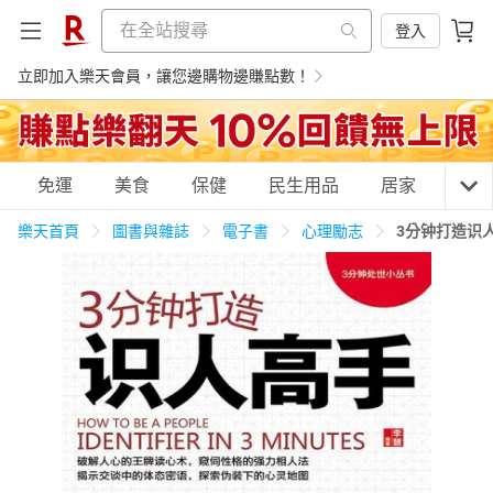
登入
立即加入樂天會員，讓您邊購物邊賺點數！
購物網分類
免運
美食
保健
民生用品
居家
3C
樂天首頁
圖書與雜誌
電子書
心理勵志
3分钟打造识
天天免運
美食蛋糕
養生保健
民生用品
居家生活
3C家電
運動休閒
親子玩具
女裝
男裝
化妝保養
情趣用品