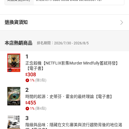
退換貨須知
本店熱銷商品
排名期間：2026/7/30 - 2026/8/5
1
正念殺機【NETFLIX影集Murder Mindfully蓄弒待發】
【電子書】
308
$
1
%
(賺
3
點)
2
時間的起源：史蒂芬．霍金的最終理論【電子書】
455
$
1
%
(賺
4
點)
3
階級與品味：隱藏在文化審美與流行趨勢背後的地位渴