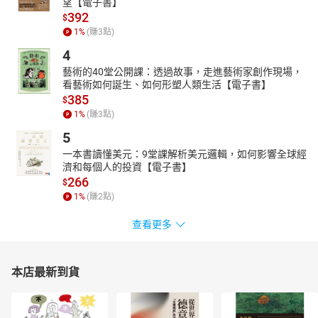
望【電子書】
392
$
1
%
(賺
3
點)
4
藝術的40堂公開課：透過故事，走進藝術家創作現場，
看藝術如何誕生、如何形塑人類生活【電子書】
385
$
1
%
(賺
3
點)
5
一本書讀懂美元：9堂課解析美元邏輯，如何影響全球經
濟和每個人的投資【電子書】
266
$
1
%
(賺
2
點)
查看更多
本店最新到貨