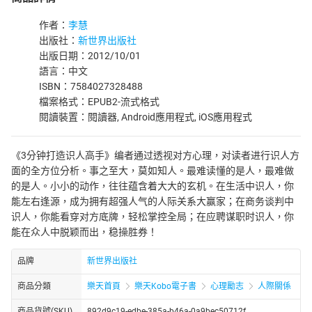
作者：
李慧
出版社：
新世界出版社
出版日期：2012/10/01
語言：中文
ISBN：7584027328488
檔案格式：EPUB2-流式格式
閱讀裝置：閱讀器, Android應用程式, iOS應用程式
《3分钟打造识人高手》编者通过透视对方心理，对读者进行识人方
面的全方位分析。事之至大，莫如知人。最难读懂的是人，最难做
的是人。小小的动作，往往蕴含着大大的玄机。在生活中识人，你
能左右逢源，成为拥有超强人气的人际关系大赢家；在商务谈判中
识人，你能看穿对方底牌，轻松掌控全局；在应聘谋职时识人，你
能在众人中脱颖而出，稳操胜券！
品牌
新世界出版社
商品分類
樂天首頁
樂天Kobo電子書
心理勵志
人際關係
商品貨號(SKU)
892d9c19-edbe-385a-b46a-0a9bec50712f