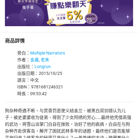
商品詳情
旁白：
Multiple Narrators
作者：
金庸
,
老朱
出版社：
Longrun
出版日期：2015/10/25
語言：中文
ISBN：9781681246321
時長：09:53:42
狗杂种奇遇不断，与赏善罚恶使义结金兰、被黑白双剑错认为儿
子、被史婆婆收为徒弟、得到了少女阿绣的芳心……最终他凭借高强
的武功，将雪山派掌门白自在挫败，治好了他的疯病。白自在与狗
杂种齐赴侠客岛，解开了困扰武林多年的谜题，最终他们是否能够
平安归来？侠客岛的秘密又是什么？一首普通的古诗，暗藏着什么