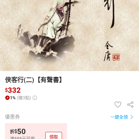
日本購物
電子/紙本書
HOT
侠客行(二)【有聲書】
332
$
1%
(賺3點)
優惠券
一鍵全領
50
$
折
領取
滿555元可用