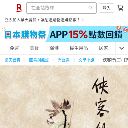
登入
立即加入樂天會員，讓您邊購物邊賺點數！
購物網分類
免運
美食
保健
民生用品
居家
3C
樂天首頁
圖書與雜誌
有聲書
文學小說
侠客行(二)【
天天免運
美食蛋糕
養生保健
民生用品
居家生活
3C家電
運動休閒
親子玩具
女裝
男裝
化妝保養
情趣用品