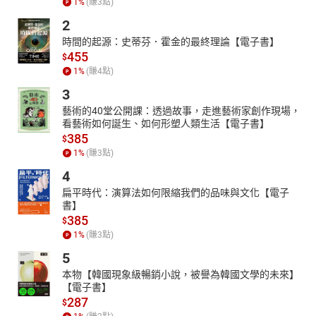
1
%
(賺
3
點)
2
時間的起源：史蒂芬．霍金的最終理論【電子書】
455
$
1
%
(賺
4
點)
3
藝術的40堂公開課：透過故事，走進藝術家創作現場，
看藝術如何誕生、如何形塑人類生活【電子書】
385
$
1
%
(賺
3
點)
4
扁平時代：演算法如何限縮我們的品味與文化【電子
書】
385
$
1
%
(賺
3
點)
5
本物【韓國現象級暢銷小說，被譽為韓國文學的未來】
【電子書】
287
$