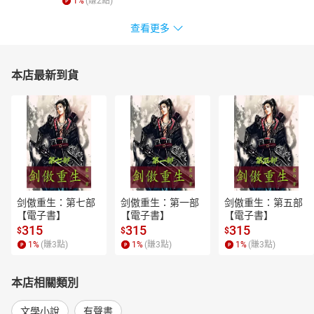
1
%
(賺
2
點)
查看更多
本店最新到貨
剑傲重生：第七部
剑傲重生：第一部
剑傲重生：第五部
【電子書】
【電子書】
【電子書】
315
315
315
$
$
$
1
%
(賺
3
點)
1
%
(賺
3
點)
1
%
(賺
3
點)
本店相關類別
文學小說
有聲書