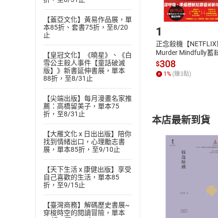
Step1
【蓋亞文化】黃易作品展，單
本85折、套書75折，至8/20
1
止
正念殺機【NETFLI
Murder Mindfully
【皇冠文化】《曉星》、《白
發】【電子書】
308
雪公主殺人事件【童話破滅
$
版】》新書延伸書展，單本
1
%
(賺
3
點)
88折，至8/31止
【尖端出版】每月漫畫名家推
薦：高橋留美子，單本75
折，至8/31止
本店最新到貨
【大雁文化 x 日出出版】陪你
找到情緒出口，心理勵志書
展，單本85折，至9/10止
【天下生活 x 康健出版】享受
自己喜歡的生活，單本85
折，至9/15止
付款方
【臺灣商務】解碼歷史書展~
ATM轉帳、信用卡
穿梭時空的閱讀冒險，單本