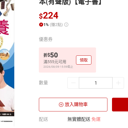
本(有聲版)【電子書】
224
$
1%
(賺2點)
優惠券
50
$
折
領取
滿555元可用
2026/08/09 15:59
截止
數量
放入購物車
配送
無實體配送
免運