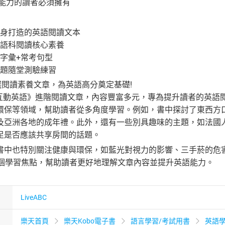
讀能力的讀者必須擁有
身打造的英語閱讀文本
語科閱讀核心素養
字彙+常考句型
題隨堂測驗練習
群嚴選閱讀素養文章，為英語高分奠定基礎!
C互動英語》進階閱讀文章，內容豐富多元，專為提升讀者的英語
環保等領域，幫助讀者從多角度學習。例如，書中探討了東西方
及亞洲各地的成年禮。此外，還有一些別具趣味的主題，如法國
足是否應該共享房間的話題。
書中也特別關注健康與環保，如藍光對視力的影響、三手菸的危
2個學習焦點，幫助讀者更好地理解文章內容並提升英語能力。
LiveABC
樂天首頁
樂天Kobo電子書
語言學習/考試用書
英語