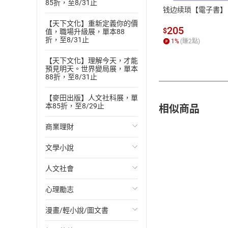
85折，至8/31止
钱边续琐【電子書】
【天下文化】重新定義你的價
205
$
值，職場升級展，單本88
折，至8/31止
1
%
(賺
2
點)
【天下文化】理解今天，才能
預見明天。世界變局展，單本
88折，至8/31止
【麥田出版】人文社科展，單
相似商品
本85折，至8/29止
商業理財
文學小說
投資理財
人文社會
經濟/趨勢
歐美文學
心理勵志
財務/金融
日本文學
國際關係
漫畫/輕小說/圖文書
管理/領導
韓國文學
政治
心靈成長/情緒