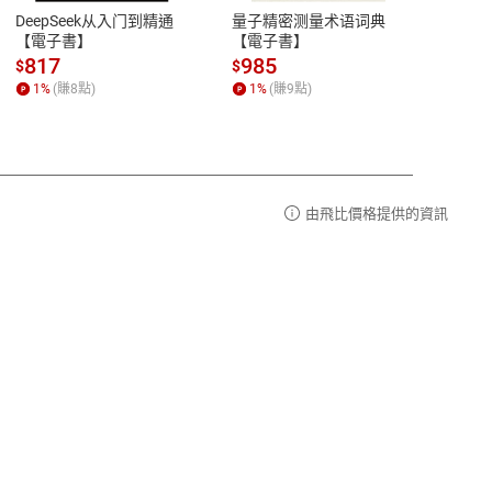
易解
13:00-17:00 (國定假日及例假日休息)
DeepSeek从入门到精通
量子精密测量术语词典
新西
品性
客服電話：0080-1857077
【電子書】
【電子書】
计研
請參
客服信箱：
聯絡店家
817
985
98
$
$
$
1
%
(賺
8
點)
1
%
(賺
9
點)
1
%
由飛比價格提供的資訊