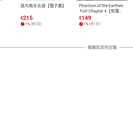
之權利，遽消費者保護法及通訊交
我与南水北调【電子書】
Phantom of the Earthen
除權合理例外情事適用準則，依商
 Fort Chapter 4【有聲
書】
質各有不同規定。詳細退換貨說明
215
149
$
$
照各商品說明。
1
%
(賺
2
點)
1
%
(賺
1
點)
詳細說明
繼續逛其他店舖