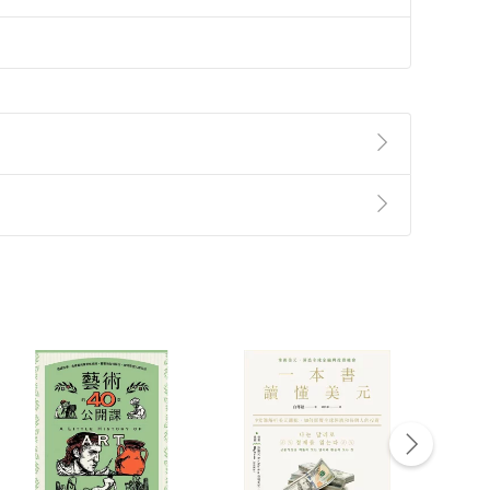
準則
第
2
條第
5
款之規定，「非以有形媒介提供之數位
，不適用消保法第
19
條第
1
項七日內無條件退貨之規
非以有形媒介提供之數位內容，消費者同意若訂購後
付款
方式
完成
訂單
中點選「瀏覽訂單明細」
>
「申請取消訂單
/
退
Payment
Complete
/退貨。