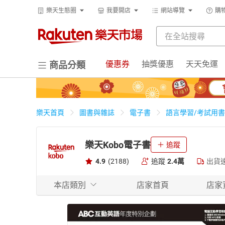
樂天生態圈
我要開店
網站導覽
購
優惠券
抽獎優惠
天天免運
商品分類
樂天首頁
圖書與雜誌
電子書
語言學習/考試用書
樂天Kobo電子書
追蹤
4.9
(2188)
追蹤
2.4萬
出貨
本店類別
店家首頁
店家