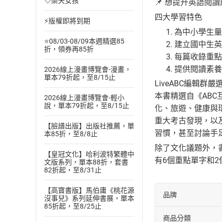
💘樂天女孩
📌 想提升英語閱
四大學習特色
⚡版權即將到期
為中小學生量
⭐08/03-08/09本週精選85
建立國中生英
折，領券再85折
每篇收錄重點
提供閱讀素養
2026線上漫畫博覽會-漫畫，
單本79折起，至8/15止
LiveABC編輯
本書精選自《AB
2026線上漫畫博覽會-輕小
說，單本79折起，至8/15止
化、旅遊、健康與
重大考古發現，以
【臉譜出版】出版社推薦，單
習慣，甚至討論手
本85折，至8/8止
除了文化議題外，
【皇冠文化】哈利波特繁體中
有6個重點單字和
文版系列，單本88折，套書
82折起，至8/31止
【高寶書版】馬伯庸《桃花源
品牌
沒事兒》系列延伸書展，單本
85折起，至8/25止
商品分類