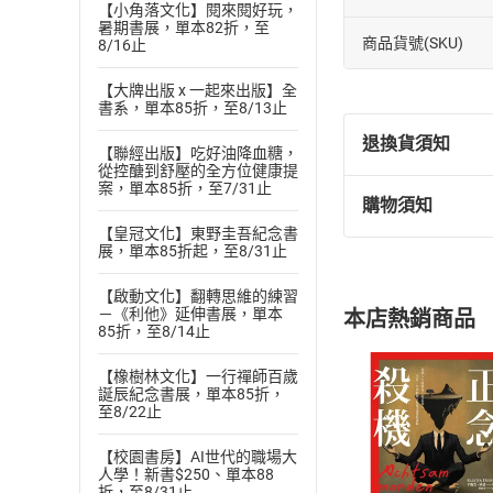
【小角落文化】閱來閱好玩，
暑期書展，單本82折，至
商品貨號(SKU)
8/16止
【大牌出版 x 一起來出版】全
書系，單本85折，至8/13止
退換貨須知
【聯經出版】吃好油降血糖，
從控醣到舒壓的全方位健康提
案，單本85折，至7/31止
購物須知
退換貨規定：
【皇冠文化】東野圭吾紀念書
(
一
)
依
消費
展，單本85折起，至8/31止
內容或一經提
購書須知
【啟動文化】翻轉思維的練習
定。
－《利他》延伸書展，單本
本店熱銷商品
(
二
)
消費者
85折，至8/14止
且已下載
/
存
挑選
商
【橡樹林文化】一行禪師百歲
退貨方式：您
Choose
誕辰紀念書展，單本85折，
至8/22止
貨」，本店鋪
請注意，樂天
購書後，
【校園書房】AI世代的職場大
人學！新書$250、單本88
折，至8/31止