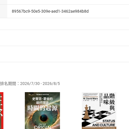
89567bc9-50e5-309e-aed1-3462ae984b8d
者保護法
第
19
條第
1
項後段
暨
通訊交易解除權合理例外情事適用
供即為完成之線上服務，經消費者事先同意始提供。」 之商品
排名期間：2026/7/30 - 2026/8/5
訂購本店鋪之商品即代表知悉本店鋪所銷售之商品為電子書，屬
取電子書，不得請求退貨退款。
品
放入
購物車
登入
帳號
欲取消訂單或辦理退貨時，請登入樂天市場，並於「我的訂單」
Shopping cart
Login
將依您的申請進行審核，待審核通過後將為您辦理退款事宜。
市場須以整筆訂單為單位進行取消/退貨，恕無法以單支商品取消
如何開始使用？