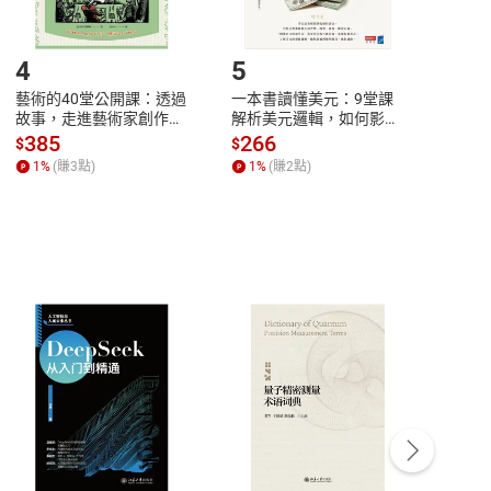
登入帳號，下載書籍後看書
4
5
6
藝術的40堂公開課：透過
一本書讀懂美元：9堂課
本物
故事，走進藝術家創作現
解析美元邏輯，如何影響
說，
場，看藝術如何誕生、如
全球經濟和每個人的投資
來】
385
266
28
$
$
$
何形塑人類生活【電子
【電子書】
1
%
(賺
3
點)
1
%
(賺
2
點)
1
%
書】
客服資訊
豫期
服務時間：週一到週五 10:00-12:00、