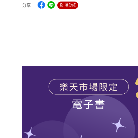
分享：
賺分紅