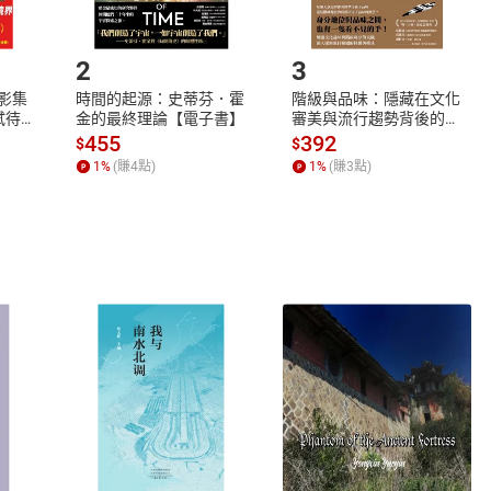
.選擇閱讀載具
Step2.
2
3
X影集
時間的起源：史蒂芬．霍
階級與品味：隱藏在文化
蓄弒待
金的最終理論【電子書】
審美與流行趨勢背後的地
位渴望【電子書】
455
392
$
$
1
%
(賺
4
點)
1
%
(賺
3
點)
式
退換貨規範
、LINE PAY、AFTEE
本店是否提供消費者保護法七日猶