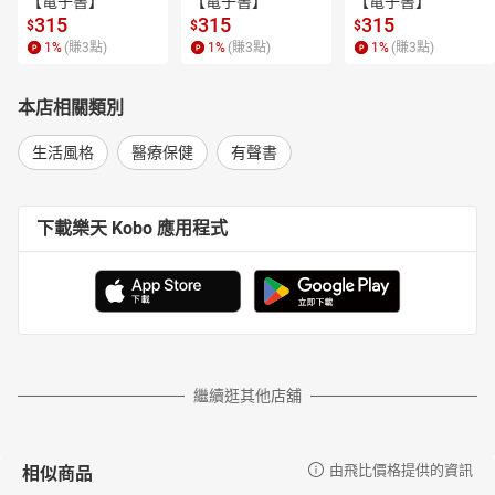
【電子書】
【電子書】
【電子書】
315
315
315
$
$
$
1
%
(賺
3
點)
1
%
(賺
3
點)
1
%
(賺
3
點)
本店相關類別
生活風格
醫療保健
有聲書
下載樂天 Kobo 應用程式
繼續逛其他店舖
相似商品
由飛比價格提供的資訊