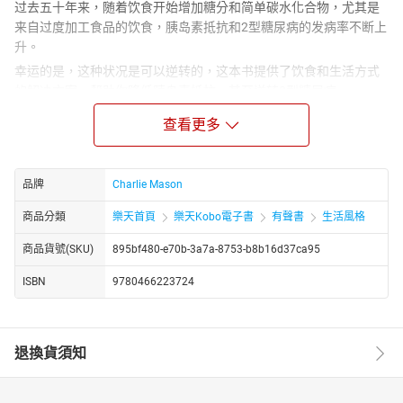
过去五十年来，随着饮食开始增加糖分和简单碳水化合物，尤其是
来自过度加工食品的饮食，胰岛素抵抗和2型糖尿病的发病率不断上
升。
幸运的是，这种状况是可以逆转的，这本书提供了饮食和生活方式
的解决方案，帮助你降低胰岛素抵抗，甚至逆转2型糖尿病。
它提供了对胰岛素抵抗成因和后果以及胰岛素在体内的作用机制的
查看更多
简明扼要概述。基于这些信息，它提供了易于遵循的解决方案，这
些解决方案已被研究证明能够降低胰岛素抵抗并逆转2型糖尿病。
利用本书提供的信息，你今天就可以开始降低胰岛素抵抗并降低血
品牌
Charlie Mason
糖水平，但这还不是全部！
商品分類
樂天首頁
樂天Kobo電子書
有聲書
生活風格
胰岛素抵抗通常伴随着血糖升高，可能导致疲劳和精神迷糊。遵循
后续章节中的建议，你的精力会恢复，头脑也会变得敏锐。
商品貨號(SKU)
895bf480-e70b-3a7a-8753-b8b16d37ca95
不要再忍受胰岛素抵抗一天！
ISBN
9780466223724
这本书将为你提供所有需要的信息，帮助你了解如何成为胰岛素抵
抗，并立即做出挽救生命的改变。
不要等到为时已晚！
退換貨須知