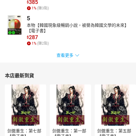
385
$
1
%
(賺
3
點)
5
本物【韓國現象級暢銷小說，被譽為韓國文學的未來】
【電子書】
287
$
1
%
(賺
2
點)
查看更多
本店最新到貨
剑傲重生：第七部
剑傲重生：第一部
剑傲重生：第五部