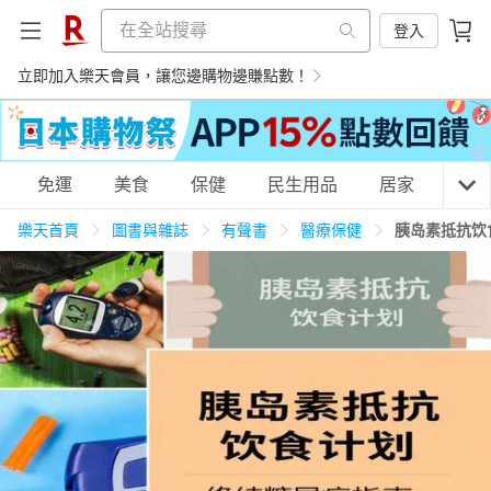
登入
立即加入樂天會員，讓您邊購物邊賺點數！
購物網分類
免運
美食
保健
民生用品
居家
3C
樂天首頁
圖書與雜誌
有聲書
醫療保健
胰岛素抵抗饮
天天免運
美食蛋糕
養生保健
民生用品
居家生活
3C家電
運動休閒
親子玩具
女裝
男裝
化妝保養
情趣用品