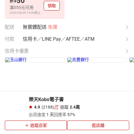
50
$
折
領取
滿555元可用
2026/08/09 15:59
截止
配送
無實體配送
免運
付款
信用卡／LINE Pay／AFTEE／ATM
信用卡優惠
樂天Kobo電子書
4.9
(2188)
追蹤
2.4萬
出貨速度
1 天
回應率
57%
追蹤店家
逛店舖