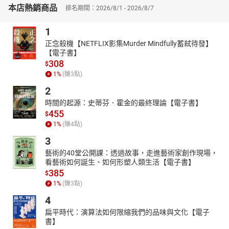
本店熱銷商品
排名期間：2026/8/1 - 2026/8/7
1
正念殺機【NETFLIX影集Murder Mindfully蓄弒待發】
【電子書】
308
$
1
%
(賺
3
點)
2
時間的起源：史蒂芬．霍金的最終理論【電子書】
455
$
1
%
(賺
4
點)
3
藝術的40堂公開課：透過故事，走進藝術家創作現場，
看藝術如何誕生、如何形塑人類生活【電子書】
385
$
1
%
(賺
3
點)
4
扁平時代：演算法如何限縮我們的品味與文化【電子
書】