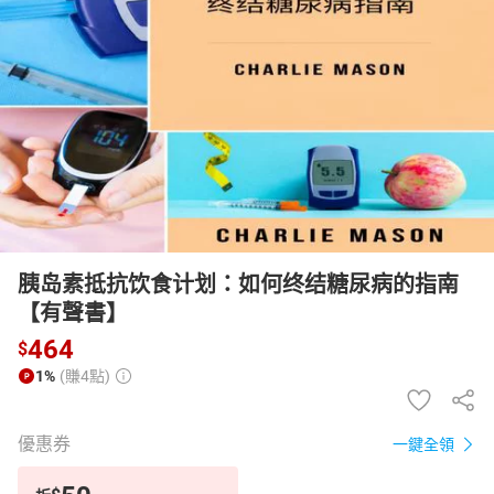
日本購物
電子/紙本書
HOT
胰岛素抵抗饮食计划：如何终结糖尿病的指南
【有聲書】
464
$
1%
(賺4點)
優惠券
一鍵全領