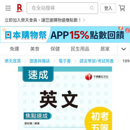
登入
立即加入樂天會員，讓您邊購物邊賺點數！
購物網分類
免運
美食
保健
民生用品
居家
3C
樂天首頁
圖書與雜誌
電子書
語言學習/考試用書
10
天天免運
美食蛋糕
養生保健
民生用品
居家生活
3C家電
運動休閒
親子玩具
女裝
男裝
化妝保養
情趣用品