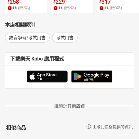
【電子書】
【電子書】
書】
258
229
317
$
$
$
1
%
(賺
2
點)
1
%
(賺
2
點)
1
%
(賺
3
點)
本店相關類別
語言學習/考試用書
考試用書
下載樂天 Kobo 應用程式
繼續逛其他店舖
相似商品
由飛比價格提供的資訊