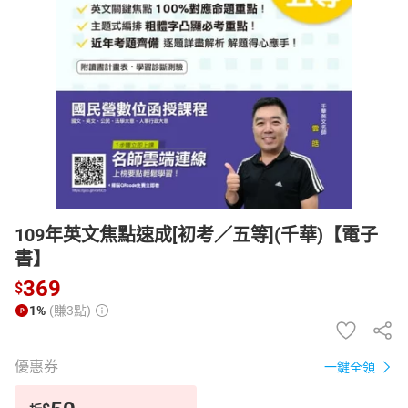
日本購物
電子/紙本書
HOT
109年英文焦點速成[初考／五等](千華)【電子
書】
369
$
1%
(賺3點)
優惠券
一鍵全領