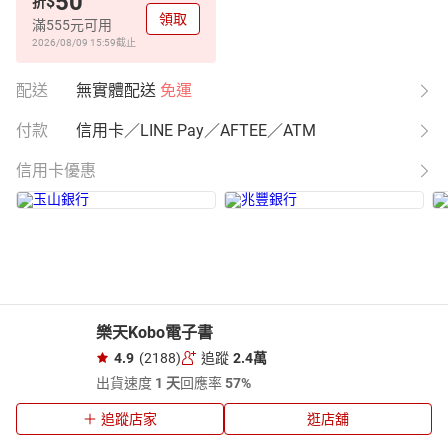
50
$
折
領取
滿555元可用
2026/08/09 15:59
截止
配送
無實體配送
免運
付款
信用卡／LINE Pay／AFTEE／ATM
信用卡優惠
樂天Kobo電子書
4.9
(2188)
追蹤
2.4萬
出貨速度
1 天
回應率
57%
追蹤店家
逛店舖