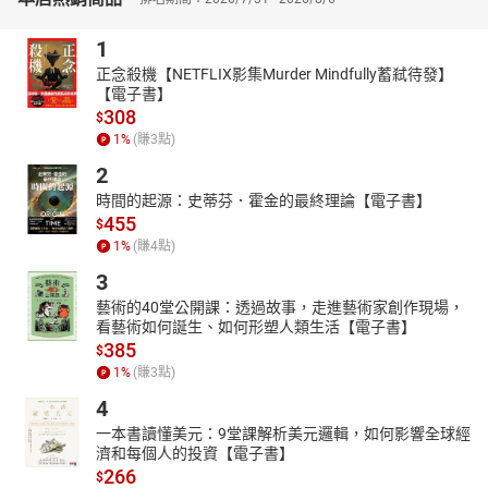
輔材：本書特別收錄102~104年初考／地方五等特考英文科試題，
1
逐題提供名師詳盡解析，助你勇奪高分、金榜題名！歡迎索取！
正念殺機【NETFLIX影集Murder Mindfully蓄弒待發】
【電子書】
308
$
1
%
(賺
3
點)
2
時間的起源：史蒂芬．霍金的最終理論【電子書】
455
$
1
%
(賺
4
點)
3
藝術的40堂公開課：透過故事，走進藝術家創作現場，
看藝術如何誕生、如何形塑人類生活【電子書】
385
$
1
%
(賺
3
點)
4
一本書讀懂美元：9堂課解析美元邏輯，如何影響全球經
濟和每個人的投資【電子書】
266
$