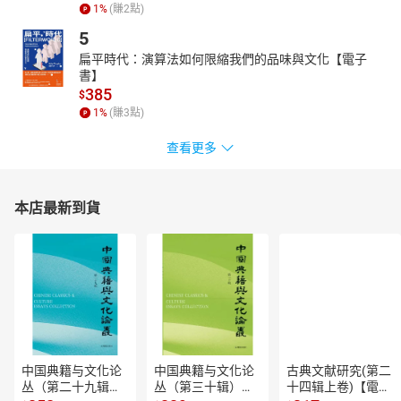
1
%
(賺
2
點)
5
扁平時代：演算法如何限縮我們的品味與文化【電子
書】
385
$
1
%
(賺
3
點)
查看更多
本店最新到貨
中国典籍与文化论
中国典籍与文化论
古典文献研究(第二
丛（第二十九辑）
丛（第三十辑）
十四辑上卷)【電子