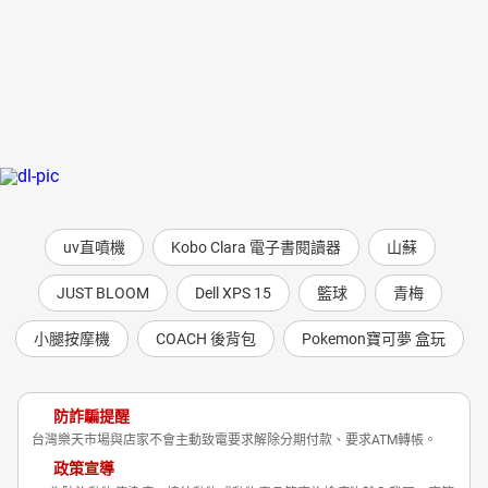
uv直噴機
Kobo Clara 電子書閱讀器
山蘇
JUST BLOOM
Dell XPS 15
籃球
青梅
小腿按摩機
COACH 後背包
Pokemon寶可夢 盒玩
防詐騙提醒
台灣樂天市場與店家不會主動致電要求解除分期付款、要求ATM轉帳。
政策宣導