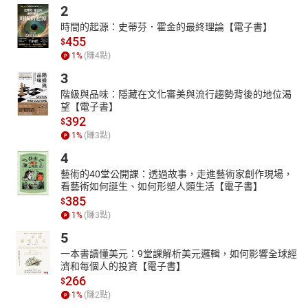
待》、《師大公園地下社會》。
2
【主播簡介】
時間的起源：史蒂芬．霍金的最終理論【電子書】
455
$
張心哲
1
%
(賺
4
點)
舞台劇、廣告、短片演員，近期演出作品：廣藝劇場NO.4鄧麗君經
3
典歌曲音樂劇《何日君再來》等。於2020年加入【鏡好聽學院】擔
任聲音主播，投入有聲書錄製。目前在鏡好聽的有聲書作品有《師
階級與品味：隱藏在文化審美與流行趨勢背後的地位渴
望【電子書】
大公園地下社會》（飛文工作室）、《薩提爾的守護之心》（寶瓶
392
$
文化）、《對話的力量》（寶瓶文化）、《一個乾淨明亮的地方》
1
%
(賺
3
點)
（逗點文創結社）、《我們的時代》（逗點文創結社）。
4
藝術的40堂公開課：透過故事，走進藝術家創作現場，
看藝術如何誕生、如何形塑人類生活【電子書】
385
$
1
%
(賺
3
點)
5
一本書讀懂美元：9堂課解析美元邏輯，如何影響全球經
濟和每個人的投資【電子書】
266
$
1
%
(賺
2
點)