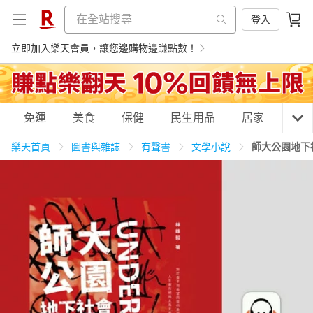
登入
立即加入樂天會員，讓您邊購物邊賺點數！
購物網分類
免運
美食
保健
民生用品
居家
3C
樂天首頁
圖書與雜誌
有聲書
文學小說
師大公園地下
天天免運
美食蛋糕
養生保健
民生用品
居家生活
3C家電
運動休閒
親子玩具
女裝
男裝
化妝保養
情趣用品