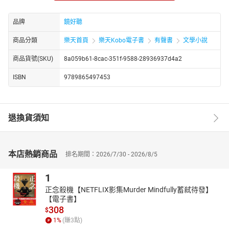
師大公園的暗角，南北兩幫維持著恐怖平衡，毫不介意隨時為地盤
開戰。近日，外部的黑暗勢力悄悄入侵師大公園，維持地下社會秩
品牌
鏡好聽
序的救星，竟然是被姊姊強迫到「末日書店」上班的打工仔阿虎。
商品分類
樂天首頁
樂天Kobo電子書
有聲書
文學小說
骨男則是阿虎從小結識的死黨，也是少年幫派的頭目，在公園旁的
巷子擺攤賣甜品。他們長時間留連公園，熟悉地下社會的運作模
商品貨號(SKU)
8a059b61-8cac-351f-9588-28936937d4a2
式，面對公園周遭發生的各種疑難雜症，他們是最有能力解決問題
ISBN
9789865497453
的搭檔。
通曉公園大小事的阿虎，接受黑社會老大的委託，找骨男從中協
助，從殺貓事件一路辦到黑市器官交易，甚至被捲入黑吃黑的要命
陰謀中。
退換貨須知
阿虎和骨男能否生還？師大公園是否有恢復正常秩序的一天？
------------
本店熱銷商品
排名期間：2026/7/30 - 2026/8/5
授權出版社：鏡文學
製作單位：鏡好聽團隊
1
【作者簡介】
正念殺機【NETFLIX影集Murder Mindfully蓄弒待發】
林峰毅
【電子書】
308
$
屏東縣人，於台北一帶遊蕩多年，生活在想像與現實的縫隙之間。
1
%
(賺
3
點)
二〇一四年成立飛文工作室，從事獨立出版。著有小說《劍客的接