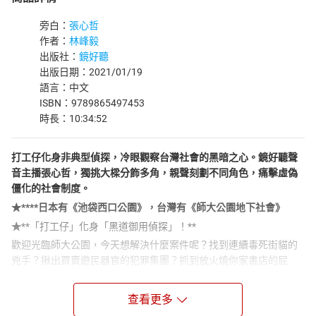
旁白：
張心哲
作者：
林峰毅
出版社：
鏡好聽
出版日期：2021/01/19
語言：中文
ISBN：9789865497453
時長：10:34:52
打工仔化身非典型偵探，冷眼觀察台灣社會的黑暗之心。鏡好聽聲
音主播張心哲，獨挑大樑分飾多角，親聲刻劃不同角色，痛擊虛偽
僵化的社會制度。
★****日本有《池袋西口公園》，台灣有《師大公園地下社會》
★
**「打工仔」化身「黑道御用偵探」！**
歡迎光臨師大公園，今天想解決什麼案件呢？找到連續毒死街貓的
兇手？揪出買賣遊民器官的犯罪集團？抓到放火燒你家書店的屁
孩？
每個地方都有自己的規矩，師大街頭也不例外。那裡，有句話是這
查看更多
麼說的：「大人不進公園，小孩不去夜市。」