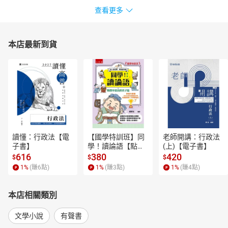
查看更多
本店最新到貨
讀懂：行政法【電
【國學特訓班】同
老師開講：行政法
子書】
學！讀論語【點閱
(上)【電子書】
率最高的孔子篇】
616
380
420
$
$
$
逗趣的文配圖情境
1
%
(賺
6
點)
1
%
(賺
3
點)
1
%
(賺
4
點)
式講解，學習聖人
老師和學霸弟子的
高情商，開拓人生
本店相關類別
格局！【電子書】
文學小說
有聲書