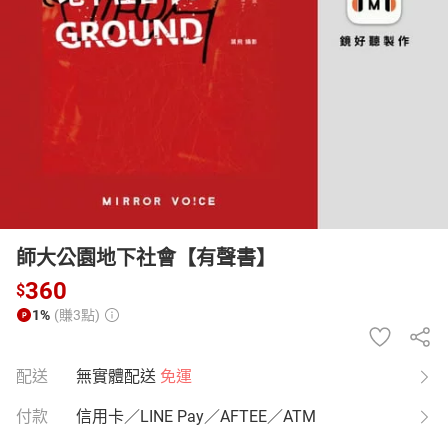
日本購物
電子/紙本書
HOT
師大公園地下社會【有聲書】
360
$
1%
(賺3點)
配送
無實體配送
免運
付款
信用卡／LINE Pay／AFTEE／ATM