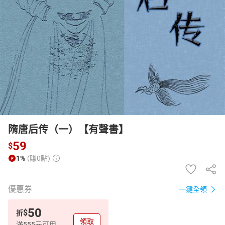
日本購物
電子/紙本書
HOT
隋唐后传（一）【有聲書】
59
$
1%
(賺0點)
優惠券
一鍵全領
50
$
折
領取
滿555元可用