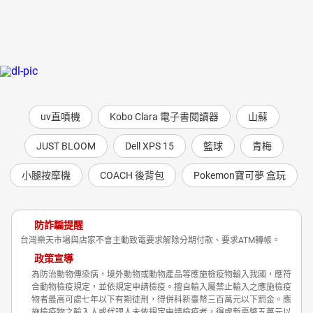
uv直噴機
Kobo Clara 電子書閱讀器
山蘇
JUST BLOOM
Dell XPS 15
籃球
青梅
小腿按摩機
COACH 後背包
Pokemon寶可夢 盒玩
防詐騙提醒
台灣樂天市場與店家不會主動致電要求解除分期付款、要求ATM轉帳。
政策宣導
為防治動物傳染病，境外動物或動物產品等應施檢疫物輸入我國，應符
合動物檢疫規定，並依規定申請檢疫。擅自輸入屬禁止輸入之應施檢疫
物者最高可處七年以下有期徒刑，得併科新臺幣三百萬元以下罰金。應
施檢疫物之輸入人或代理人未依規定申請檢疫者，得處新臺幣五萬元以