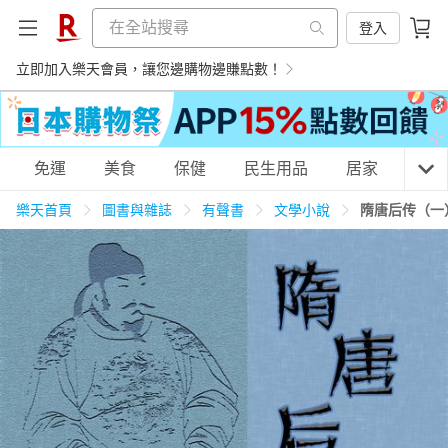
登入
立即加入樂天會員，讓您邊購物邊賺點數！
購物網分類
免運
美食
保健
民生用品
居家
3C
樂天首頁
圖書與雜誌
有聲書
文學小說
隋唐后传（一
天天免運
美食蛋糕
養生保健
民生用品
居家生活
3C家電
運動休閒
親子玩具
女裝
男裝
化妝保養
情趣用品