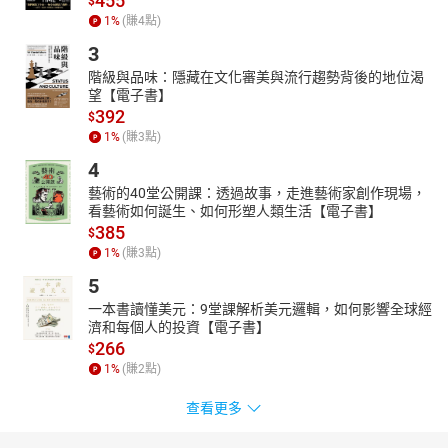
455
$
1
%
(賺
4
點)
3
階級與品味：隱藏在文化審美與流行趨勢背後的地位渴
望【電子書】
392
$
1
%
(賺
3
點)
4
藝術的40堂公開課：透過故事，走進藝術家創作現場，
看藝術如何誕生、如何形塑人類生活【電子書】
385
$
1
%
(賺
3
點)
5
一本書讀懂美元：9堂課解析美元邏輯，如何影響全球經
濟和每個人的投資【電子書】
266
$
1
%
(賺
2
點)
查看更多