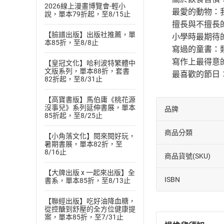
2026線上漫畫博覽會-輕小
最愛的動物：我
說，單本79折起，至8/15止
擅長與不擅長的：
【臉譜出版】出版社推薦，單
小學時最期待的
本85折，至8/8止
寫過的童書：類
寫作上最得意的事
【皇冠文化】哈利波特繁體中
文版系列，單本88折，套書
最喜歡的節日：
82折起，至8/31止
【高寶書版】馬伯庸《桃花源
沒事兒》系列延伸書展，單本
品牌
85折起，至8/25止
商品分類
【小角落文化】閱來閱好玩，
暑期書展，單本82折，至
8/16止
商品貨號(SKU)
【大牌出版 x 一起來出版】全
ISBN
書系，單本85折，至8/13止
【聯經出版】吃好油降血糖，
從控醣到舒壓的全方位健康提
案，單本85折，至7/31止