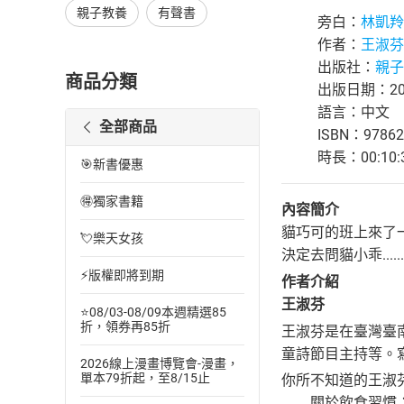
親子教養
有聲書
旁白：
林凱羚
作者：
王淑芬
出版社：
親子
商品分類
出版日期：202
語言：中文
全部商品
ISBN：97862
時長：00:10:
🎯新書優惠
🉐獨家書籍
內容簡介
貓巧可的班上來了
💘樂天女孩
決定去問貓小乖......
⚡版權即將到期
作者介紹
王淑芬
⭐08/03-08/09本週精選85
折，領券再85折
王淑芬是在臺灣臺
童詩節目主持等。
2026線上漫畫博覽會-漫畫，
單本79折起，至8/15止
你所不知道的王淑
關於飲食習慣：