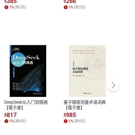
385
266
28
$
$
$
何形塑人類生活【電子
【電子書】
1
%
(賺
3
點)
1
%
(賺
2
點)
1
%
書】
客服資訊
豫期
服務時間：週一到週五 10:00-12:00、
易解
13:00-17:00 (國定假日及例假日休息)
DeepSeek从入门到精通
量子精密测量术语词典
新西
品性
客服電話：0080-1857077
【電子書】
【電子書】
计研
請參
客服信箱：
聯絡店家
817
985
98
$
$
$
1
%
(賺
8
點)
1
%
(賺
9
點)
1
%