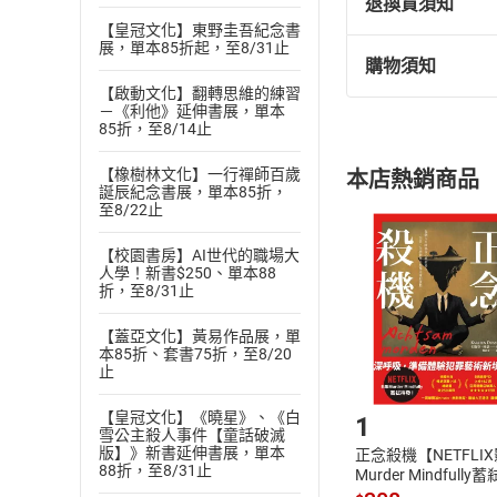
退換貨須知
【皇冠文化】東野圭吾紀念書
展，單本85折起，至8/31止
購物須知
退換貨規定：
【啟動文化】翻轉思維的練習
(
一
)
依
消費
－《利他》延伸書展，單本
85折，至8/14止
內容或一經提
購書須知
定。
【橡樹林文化】一行禪師百歲
本店熱銷商品
(
二
)
消費者
誕辰紀念書展，單本85折，
至8/22止
且已下載
/
存
挑選
商
退貨方式：您
Choose
【校園書房】AI世代的職場大
人學！新書$250、單本88
貨」，本店鋪
折，至8/31止
請注意，樂天
購書後，
【蓋亞文化】黃易作品展，單
本85折、套書75折，至8/20
止
Step1
【皇冠文化】《曉星》、《白
1
雪公主殺人事件【童話破滅
版】》新書延伸書展，單本
正念殺機【NETFLI
88折，至8/31止
Murder Mindfully
發】【電子書】