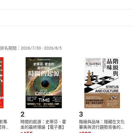
者保護法
第
19
條第
1
項後段
暨
通訊交易解除權合理例外情事適用
供即為完成之線上服務，經消費者事先同意始提供。」 之商品
排名期間：2026/7/30 - 2026/8/5
訂購本店鋪之商品即代表知悉本店鋪所銷售之商品為電子書，屬
取電子書，不得請求退貨退款。
品
放入
購物車
登入
帳號
欲取消訂單或辦理退貨時，請登入樂天市場，並於「我的訂單」
Shopping cart
Login
將依您的申請進行審核，待審核通過後將為您辦理退款事宜。
市場須以整筆訂單為單位進行取消/退貨，恕無法以單支商品取消
如何開始使用？
.選擇閱讀載具
Step2.
2
3
X影集
時間的起源：史蒂芬．霍
階級與品味：隱藏在文化
蓄弒待
金的最終理論【電子書】
審美與流行趨勢背後的地
位渴望【電子書】