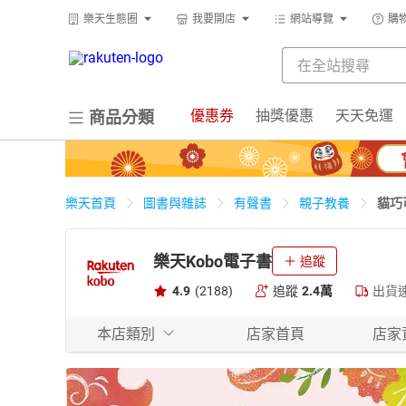
樂天生態圈
我要開店
網站導覽
購
優惠券
抽獎優惠
天天免運
商品分類
貓巧
樂天首頁
圖書與雜誌
有聲書
親子教養
樂天Kobo電子書
追蹤
4.9
(2188)
追蹤
2.4萬
出貨
本店類別
店家首頁
店家