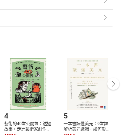
準則
第
2
條第
5
款之規定，「非以有形媒介提供之數位
，不適用消保法第
19
條第
1
項七日內無條件退貨之規
非以有形媒介提供之數位內容，消費者同意若訂購後
付款
方式
完成
訂單
中點選「瀏覽訂單明細」
>
「申請取消訂單
/
退
Payment
Complete
/退貨。
登入帳號，下載書籍後看書
4
5
6
藝術的40堂公開課：透過
一本書讀懂美元：9堂課
本物
故事，走進藝術家創作現
解析美元邏輯，如何影響
說，
場，看藝術如何誕生、如
全球經濟和每個人的投資
來】