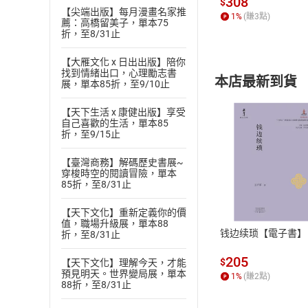
308
$
【尖端出版】每月漫畫名家推
1
%
(賺
3
點)
薦：高橋留美子，單本75
折，至8/31止
【大雁文化 x 日出出版】陪你
找到情緒出口，心理勵志書
本店最新到貨
展，單本85折，至9/10止
【天下生活 x 康健出版】享受
自己喜歡的生活，單本85
折，至9/15止
【臺灣商務】解碼歷史書展~
穿梭時空的閱讀冒險，單本
付款方
85折，至8/31止
ATM轉帳、信用卡
【天下文化】重新定義你的價
值，職場升級展，單本88
钱边续琐【電子書】
折，至8/31止
205
$
【天下文化】理解今天，才能
預見明天。世界變局展，單本
1
%
(賺
2
點)
88折，至8/31止