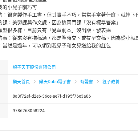
的小兒子貓巧可
很會製作手工書，但其實手不巧，常常手拿著什麼、就掉下
課：美勞課與作文課，因為這兩門課「沒有標準答案」
型很多樣，目前只有「兒童劇本」沒出版、發表過
：從來沒有拖稿過，都是準時交、或提早交稿。因為從小就
當然是過年，可以領到我兒子和女兒送給我的紅包
親子天下股份有限公司
樂天首頁
樂天Kobo電子書
有聲書
親子教養
8a3f72ef-d2e6-36ce-ae7f-d195f76e3a06
9786263058224