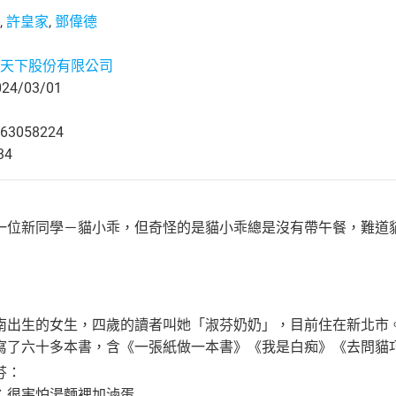
,
許皇家
,
鄧偉德
天下股份有限公司
4/03/01
63058224
34
一位新同學－貓小乖，但奇怪的是貓小乖總是沒有帶午餐，難道
南出生的女生，四歲的讀者叫她「淑芬奶奶」，目前住在新北市
寫了六十多本書，含《一張紙做一本書》《我是白痴》《去問貓
芬：
很害怕湯麵裡加滷蛋