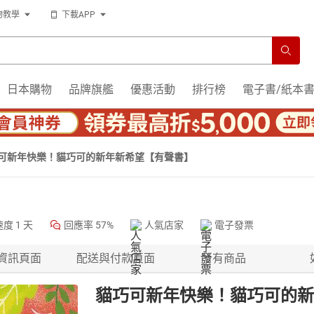
物教學
下載APP
日本購物
品牌旗艦
優惠活動
排行榜
電子書/紙本
可新年快樂！貓巧可的新年新希望【有聲書】
速度
1 天
回應率
57%
人氣店家
電子發票
資訊頁面
配送與付款頁面
所有商品
貓巧可新年快樂！貓巧可的新