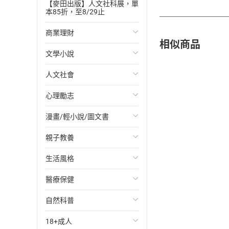
【麥田出版】人文社科展，單
本85折，至8/29止
商業理財
相似商品
文學小說
投資理財
人文社會
經濟/趨勢
歐美文學
心理勵志
財務/金融
日本文學
國際關係
漫畫/輕小說/圖文書
管理/領導
韓國文學
政治
心靈成長/情緒
親子教養
職場工作術
華文文學
社會科學
人際關係
輕小說
生活風格
成功法
經典文學
台灣/中國歷史
兩性關係
奇幻/科幻
教育現場
醫療保健
行銷/廣告
成長/家庭生活小說
日/韓歷史
心理學
愛情故事
兒童文學/故事
飲食/食譜
自然科普
傳記
懸疑/推理小說
其他歷史/史學
職場/社會寫實
兒童科普/學習
健身/美顏
健康/養生
18+成人
商務/商學
科幻/奇幻小說
法律
懸疑/推理
育兒百科
運動/遊戲
常見疾病
生物科學