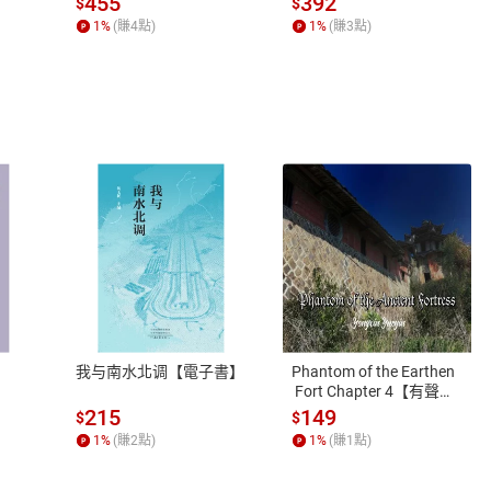
455
392
$
$
1
%
(賺
4
點)
1
%
(賺
3
點)
式
退換貨規範
、LINE PAY、AFTEE
本店是否提供消費者保護法七日猶
之權利，遽消費者保護法及通訊交
我与南水北调【電子書】
Phantom of the Earthen
除權合理例外情事適用準則，依商
 Fort Chapter 4【有聲
書】
質各有不同規定。詳細退換貨說明
215
149
$
$
照各商品說明。
1
%
(賺
2
點)
1
%
(賺
1
點)
詳細說明