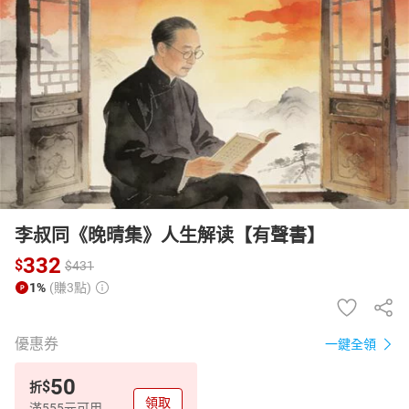
日本購物
電子/紙本書
HOT
李叔同《晚晴集》人生解读【有聲書】
332
$
$
431
1%
(賺3點)
優惠券
一鍵全領
50
$
折
領取
滿555元可用