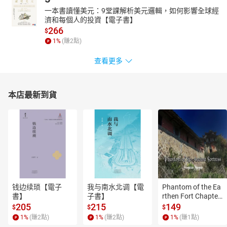
一本書讀懂美元：9堂課解析美元邏輯，如何影響全球經
濟和每個人的投資【電子書】
266
$
1
%
(賺
2
點)
查看更多
本店最新到貨
钱边续琐【電子
我与南水北调【電
Phantom of the Ea
書】
子書】
rthen Fort Chapter
 4【有聲書】
205
215
149
$
$
$
1
%
(賺
2
點)
1
%
(賺
2
點)
1
%
(賺
1
點)