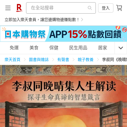
登入
立即加入樂天會員，讓您邊購物邊賺點數！
購物網分類
免運
美食
保健
民生用品
居家
3C
樂天首頁
圖書與雜誌
有聲書
親子教養
李叔同《晚晴
天天免運
美食蛋糕
養生保健
民生用品
居家生活
3C家電
運動休閒
親子玩具
女裝
男裝
化妝保養
情趣用品