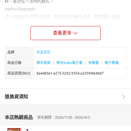
释，是对弘一法师的献礼。
Author Biograph：
王少农是出生于四川泸县、现居北京的著名诗人、国学家与书画
家，在国学普及、文学创作和书画领域均有显著成就，同时还身兼
多个文化相关职务，是具有广泛影响力的新一代国学领域代表人
查看更多
物，王少农目前担任香山书院院长、《中国诗词》主编，还是中华
职业教育社职业指导中心国学导师。他曾参与编纂《中华人民共和
国大典》，其开设的国学课因倡导 “重建信仰”，被称作 “信仰课”，
品牌
大吕文化
受到社会各阶层广泛欢迎，同时也凭借专业的国学素养推动着传统
文化的传播与普及。
商品分類
樂天首頁
樂天Kobo電子書
有聲書
親子教養
商品貨號(SKU)
8a4e85e1-a273-3202-9554-a2359fe64b87
退換貨須知
本店熱銷商品
排名期間：2026/7/30 - 2026/8/5