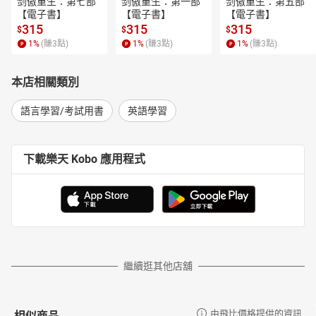
剑傲重生：第七部
剑傲重生：第一部
剑傲重生：第五部
【電子書】
【電子書】
【電子書】
315
315
315
$
$
$
1
%
(賺
3
點)
1
%
(賺
3
點)
1
%
(賺
3
點)
本店相關類別
語言學習/考試用書
英語學習
下載樂天 Kobo 應用程式
繼續逛其他店舖
相似商品
由飛比價格提供的資訊