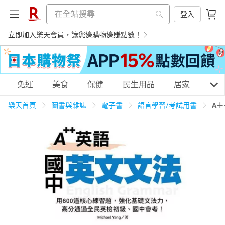
登入
立即加入樂天會員，讓您邊購物邊賺點數！
購物網分類
免運
美食
保健
民生用品
居家
3C
樂天首頁
圖書與雜誌
電子書
語言學習/考試用書
A
天天免運
美食蛋糕
養生保健
民生用品
居家生活
3C家電
運動休閒
親子玩具
女裝
男裝
化妝保養
情趣用品