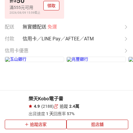
50
$
折
領取
滿555元可用
2026/08/09 15:59
截止
配送
無實體配送
免運
付款
信用卡／LINE Pay／AFTEE／ATM
信用卡優惠
樂天Kobo電子書
4.9
(2188)
追蹤
2.4萬
出貨速度
1 天
回應率
57%
追蹤店家
逛店舖