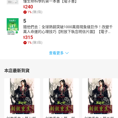
•初學文法想一次學好的學習者
懂生命科學的第一本書【電子書】
240
$
•欲完全掌握基礎文法鞏固實力者
1
%
(賺
2
點)
•中學生家長，引導孩子學習／共讀
5
隨他們去：全球熱銷突破1000萬冊現象級巨作！改變千
萬人命運的心理技巧【附放下執念明信片圖】【電子
書】
315
$
1
%
(賺
3
點)
查看更多
本店最新到貨