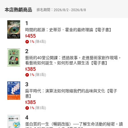
以前背文法是為了做題目，現在寫題目是為了學文法！打破傳
本店熱銷商品
排名期間：2026/8/2 - 2026/8/8
統學習方式，一邊做題目，一邊學文法。設計600個基本文法概念選
擇題，透過大量答題突破學習迷思，從而奠定文法基礎並深刻牢
1
記。
時間的起源：史蒂芬．霍金的最終理論【電子書】
▍易理解的精準解析
455
$
全書練習題＆解析，採左右頁對照模式，做完左頁題目，馬上
1
%
(賺
4
點)
看右頁文法解答及重點講解，不僅能延長學習的專注力，同時透過
2
清楚白話的解析說明，輕鬆掌握更多文法核心概念，有效強化英語
藝術的40堂公開課：透過故事，走進藝術家創作現場，
力，提升應試能力。
看藝術如何誕生、如何形塑人類生活【電子書】
【本書特色】
385
$
多練多會，文法變簡單！
1
%
(賺
3
點)
◎重點歸納—精華整理，高效學習。
3
◎題目演練—實戰操練，深化記憶。
扁平時代：演算法如何限縮我們的品味與文化【電子
書】
◎詳細解析—破解難點，強化實力。
385
$
★適用對象
1
%
(賺
3
點)
•國中會考欲拿A++的中學生
4
•欲輕鬆通過英檢初級的考生
蛋白質的一生（暢銷改版）──了解生命活動的秘密，讀