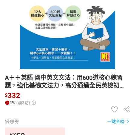
日本購物
電子/紙本書
HOT
A＋＋英語 國中英文文法：用600道核心練習
題，強化基礎文法力，高分通過全民英檢初
級、國中會考【電子書】
332
$
1%
(賺3點)
優惠券
一鍵全領