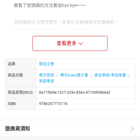
跟看了就頭痛的文法書說bye bye～～
突破傳統文法學習模式，本書以大量練習與詳盡解析，
幫助你真正掌握文法要點，快速提升實力；
從練習中理解，在解析中精進，輕鬆掌握基礎文法，
查看更多
無論是準備國中會考、英檢初級，還是想打好文法基礎，都是
最佳選擇！
【本書內容】
品牌
凱信企管
▍幾乎沒有生難字詞
商品分類
樂天首頁
樂天Kobo電子書
語言學習/考試用書
全書以中學生的單字程度為基礎，不怕生字阻礙學習；學習一
英語學習
點都不費力！怕單字量不夠的學習者don’t worry，每一道題目都附
商品貨號(SKU)
8a719b9e-1327-329c-856c-471fd998bbaf
上生字／短語解釋，亦能快速引導進入專注學習文法狀態，不再被
艱深詞彙絆住。
ISBN
9786267773116
▍有系統的梳理文法
「我連最基礎的文法概念都一知半解……」不怕！本書特別收錄
基礎文法概念介紹，用精簡的文字、清楚的表格及豐富的例句，完
退換貨須知
整說明重點概念，即使是初階學習者，都能輕鬆上手！
▍600題的高效練習