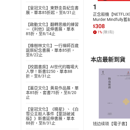
1
【皇冠文化】東野圭吾紀念書
展，單本85折起，至8/31止
正念殺機【NETFLI
Murder Mindfully
【啟動文化】翻轉思維的練習
發】【電子書】
308
$
－《利他》延伸書展，單本
1
%
(賺
3
點)
85折，至8/14止
【橡樹林文化】一行禪師百歲
誕辰紀念書展，單本85折，
至8/22止
本店最新到貨
【校園書房】AI世代的職場大
人學！新書$250、單本88
折，至8/31止
【蓋亞文化】黃易作品展，單
本85折、套書75折，至8/20
止
付款方
【皇冠文化】《曉星》、《白
ATM轉帳、信用卡
雪公主殺人事件【童話破滅
版】》新書延伸書展，單本
88折，至8/31止
钱边续琐【電子書】