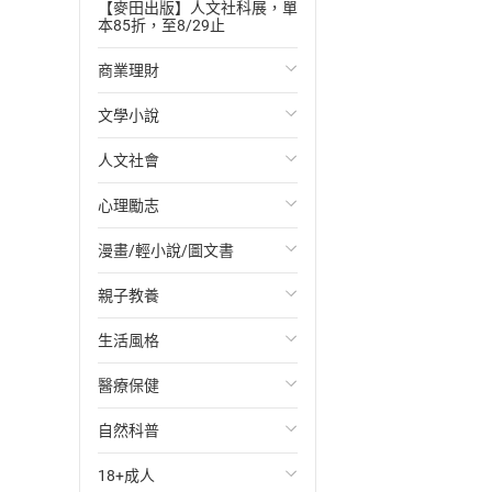
【麥田出版】人文社科展，單
本85折，至8/29止
商業理財
文學小說
投資理財
人文社會
經濟/趨勢
歐美文學
心理勵志
財務/金融
日本文學
國際關係
漫畫/輕小說/圖文書
管理/領導
韓國文學
政治
心靈成長/情緒
親子教養
職場工作術
華文文學
社會科學
人際關係
輕小說
生活風格
成功法
經典文學
台灣/中國歷史
兩性關係
奇幻/科幻
教育現場
醫療保健
行銷/廣告
成長/家庭生活小說
日/韓歷史
心理學
愛情故事
兒童文學/故事
飲食/食譜
自然科普
傳記
懸疑/推理小說
其他歷史/史學
職場/社會寫實
兒童科普/學習
健身/美顏
健康/養生
18+成人
商務/商學
科幻/奇幻小說
法律
懸疑/推理
育兒百科
運動/遊戲
常見疾病
生物科學