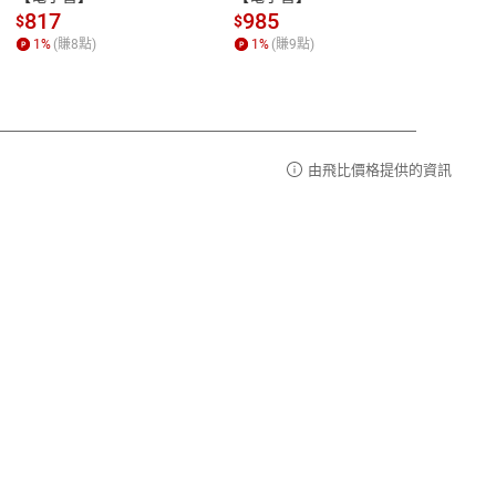
請參
客服信箱：
聯絡店家
817
985
98
$
$
$
1
%
(賺
8
點)
1
%
(賺
9
點)
1
%
由飛比價格提供的資訊