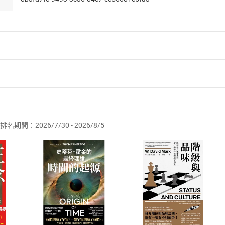
者保護法
第
19
條第
1
項後段
暨
通訊交易解除權合理例外情事適用
供即為完成之線上服務，經消費者事先同意始提供。」 之商品
排名期間：2026/7/30 - 2026/8/5
訂購本店鋪之商品即代表知悉本店鋪所銷售之商品為電子書，屬
取電子書，不得請求退貨退款。
品
放入
購物車
登入
帳號
欲取消訂單或辦理退貨時，請登入樂天市場，並於「我的訂單」
Shopping cart
Login
將依您的申請進行審核，待審核通過後將為您辦理退款事宜。
市場須以整筆訂單為單位進行取消/退貨，恕無法以單支商品取消
如何開始使用？
.選擇閱讀載具
Step2.