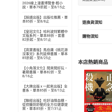
2026線上漫畫博覽會-輕小
說，單本79折起，至8/15止
【臉譜出版】出版社推薦，單
本85折，至8/8止
退換貨須知
【皇冠文化】哈利波特繁體中
文版系列，單本88折，套書
購物須知
退換貨規定：
82折起，至8/31止
(
一
)
依
消費
【高寶書版】馬伯庸《桃花源
內容或一經提
沒事兒》系列延伸書展，單本
購書須知
定。
85折起，至8/25止
本店熱銷商品
(
二
)
消費者
【小角落文化】閱來閱好玩，
且已下載
/
存
暑期書展，單本82折，至
挑選
商
8/16止
退貨方式：您
Choose
貨」，本店鋪
【大牌出版 x 一起來出版】全
請注意，樂天
書系，單本85折，至8/13止
購書後，
【聯經出版】吃好油降血糖，
從控醣到舒壓的全方位健康提
Step1
案，單本85折，至7/31止