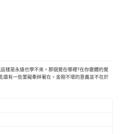
,這樣是永遠也學不來。那個覺在哪裡?在你靈體的覺
人間,還有一些罣礙牽絆著在。金剛不壞的意義並不在於