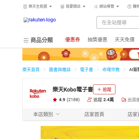
樂天生態圈
我要開店
網站導覽
購
優惠券
抽獎優惠
天天免運
商品分類
AI
樂天首頁
圖書與雜誌
電子書
命理宗教
樂天Kobo電子書
追蹤
4.9
(2188)
追蹤
2.4萬
出貨
本店類別
店家首頁
店家