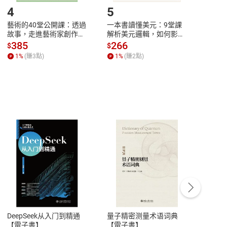
4
5
6
藝術的40堂公開課：透過
一本書讀懂美元：9堂課
本物
故事，走進藝術家創作現
解析美元邏輯，如何影響
說，
場，看藝術如何誕生、如
全球經濟和每個人的投資
來】
385
266
28
$
$
$
何形塑人類生活【電子
【電子書】
1
%
(賺
3
點)
1
%
(賺
2
點)
1
%
書】
客服資訊
豫期
服務時間：週一到週五 10:00-12:00、
易解
13:00-17:00 (國定假日及例假日休息)
DeepSeek从入门到精通
量子精密测量术语词典
新西
品性
客服電話：0080-1857077
【電子書】
【電子書】
计研