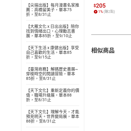
205
【尖端出版】每月漫畫名家推
$
薦：高橋留美子，單本75
1
%
(賺
2
點)
折，至8/31止
【大雁文化 x 日出出版】陪你
找到情緒出口，心理勵志書
展，單本85折，至9/10止
【天下生活 x 康健出版】享受
相似商品
自己喜歡的生活，單本85
折，至9/15止
【臺灣商務】解碼歷史書展~
穿梭時空的閱讀冒險，單本
85折，至8/31止
【天下文化】重新定義你的價
值，職場升級展，單本88
折，至8/31止
【天下文化】理解今天，才能
預見明天。世界變局展，單本
88折，至8/31止