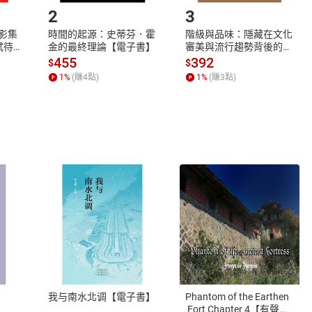
2
3
X影集
時間的起源：史蒂芬．霍
階級與品味：隱藏在文化
蓄弒待
金的最終理論【電子書】
審美與流行趨勢背後的地
位渴望【電子書】
455
392
$
$
1
%
(賺
4
點)
1
%
(賺
3
點)
式
退換貨規範
、LINE PAY、AFTEE
本店是否提供消費者保護法七日猶
之權利，遽消費者保護法及通訊交
我与南水北调【電子書】
Phantom of the Earthen
除權合理例外情事適用準則，依商
 Fort Chapter 4【有聲