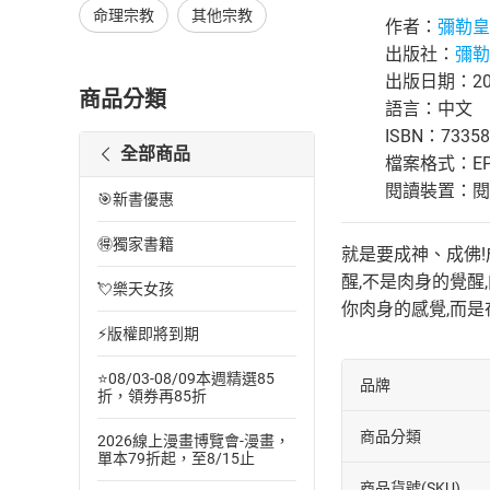
命理宗教
其他宗教
作者：
彌勒皇
出版社：
彌勒
出版日期：200
商品分類
語言：中文
ISBN：73358
全部商品
檔案格式：EP
閱讀裝置：閱讀器
🎯新書優惠
🉐獨家書籍
就是要成神、成佛
醒,不是肉身的覺醒
💘樂天女孩
你肉身的感覺,而是
⚡版權即將到期
⭐08/03-08/09本週精選85
品牌
折，領券再85折
商品分類
2026線上漫畫博覽會-漫畫，
單本79折起，至8/15止
商品貨號(SKU)