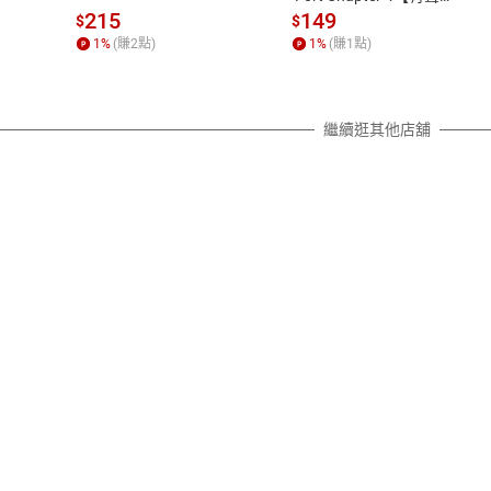
書】
質各有不同規定。詳細退換貨說明
215
149
$
$
照各商品說明。
1
%
(賺
2
點)
1
%
(賺
1
點)
詳細說明
繼續逛其他店舖