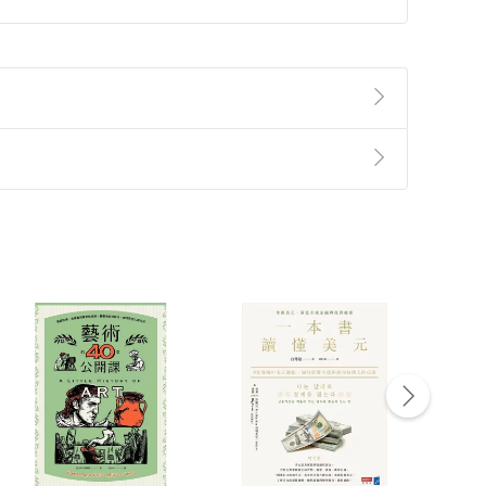
準則
第
2
條第
5
款之規定，「非以有形媒介提供之數位
，不適用消保法第
19
條第
1
項七日內無條件退貨之規
非以有形媒介提供之數位內容，消費者同意若訂購後
付款
方式
完成
訂單
中點選「瀏覽訂單明細」
>
「申請取消訂單
/
退
Payment
Complete
/退貨。
登入帳號，下載書籍後看書