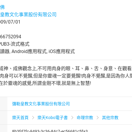
佛
皇教文化事業股份有限公司
9/07/01
66752094
UB3-流式格式
, Android應用程式, iOS應用程式
!成神、成佛觀念上,不可用肉身的眼、耳、鼻、舌、身意、在觀看
,肉身可以不覺醒,但是你靈魂一定要覺醒!肉身不覺醒,是因為你
在於靈魂的感覺,所謂金剛不壞,就是無上智慧!
彌勒皇教文化事業股份有限公司
樂天首頁
樂天Kobo電子書
命理宗教
其他宗教
8b3fd7fc-9493-3c36-84c7-ec56681c5fa3