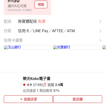
50
$
折
領取
滿555元可用
2026/08/09 15:59
截止
配送
無實體配送
免運
付款
信用卡／LINE Pay／AFTEE／ATM
信用卡優惠
樂天Kobo電子書
4.9
(2188)
追蹤
2.4萬
出貨速度
1 天
回應率
57%
追蹤店家
逛店舖