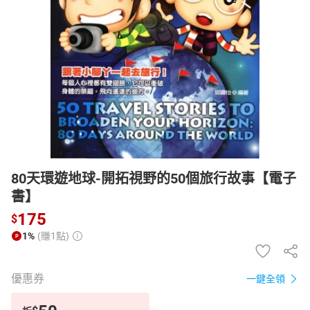
日本購物
電子/紙本書
HOT
80天環遊地球-開拓視野的50個旅行故事【電子
書】
175
$
1%
(賺1點)
優惠券
一鍵全領