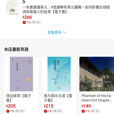
5
一本書讀懂美元：9堂課解析美元邏輯，如何影響全球經
濟和每個人的投資【電子書】
266
$
1
%
(賺
2
點)
查看更多
本店最新到貨
钱边续琐【電子
我与南水北调【電
Phantom of the Ea
書】
子書】
rthen Fort Chapter
 4【有聲書】
205
215
149
$
$
$
1
%
(賺
2
點)
1
%
(賺
2
點)
1
%
(賺
1
點)