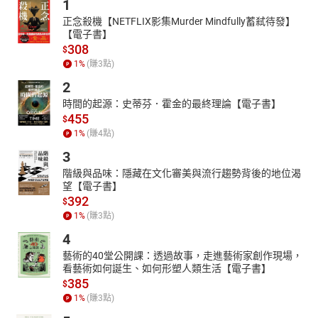
1
正念殺機【NETFLIX影集Murder Mindfully蓄弒待發】
【電子書】
308
$
1
%
(賺
3
點)
2
時間的起源：史蒂芬．霍金的最終理論【電子書】
455
$
1
%
(賺
4
點)
3
階級與品味：隱藏在文化審美與流行趨勢背後的地位渴
望【電子書】
392
$
1
%
(賺
3
點)
4
藝術的40堂公開課：透過故事，走進藝術家創作現場，
看藝術如何誕生、如何形塑人類生活【電子書】
385
$
1
%
(賺
3
點)