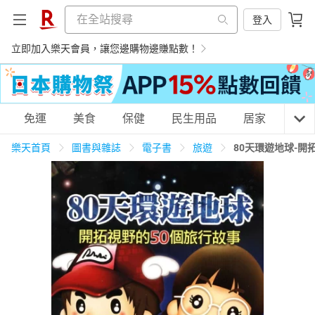
登入
立即加入樂天會員，讓您邊購物邊賺點數！
購物網分類
免運
美食
保健
民生用品
居家
3C
樂天首頁
圖書與雜誌
電子書
旅遊
80天環遊地球-開
天天免運
美食蛋糕
養生保健
民生用品
居家生活
3C家電
運動休閒
親子玩具
女裝
男裝
化妝保養
情趣用品