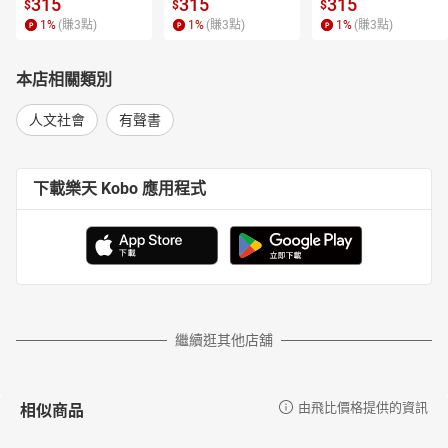
315
315
315
有宗教、有歷史、有藝術、有文化……
$
$
$
1
%
(賺
3
點)
1
%
(賺
3
點)
1
%
(賺
3
點)
•從亞洲舞王濕婆神浮雕，認識人性化的印度教。
•阿拉伯也有書法？！長什麼樣子？
本店相關類別
從物件史到跨國歷史
•曾經用來治病，現在卻是對身體有害的「菸」。
人文社會
有聲書
•從染血的貝寧飾板，看見19世紀的歐洲殖民史。
【Point3】結合歷史+博物館專業的音頻課程
下載樂天 Kobo 應用程式
深入淺出帶你認識藏品的過去、望向未來
從文物的誕生開始－回到它被創造的時代背景，重新串接文
化脈絡。
遠赴大英歷險記－文物是如何到大英的故事，揭開大英帝國
的黑暗搶奪史。
面向全球的展示－對館方而言什麼是值得收藏、展示的藏
品，看見歐洲人如何認識世界。
繼續逛其他店舖
文物的未來－探討「文物返還」議題，綜覽時下博物館作
法，展開思辨之旅。
相似商品
由飛比價格提供的資訊
【Point3】
原來大英也有這些酷東西！顛覆你對
古老博物館的想像
國立博物館中竟然有假貨？！