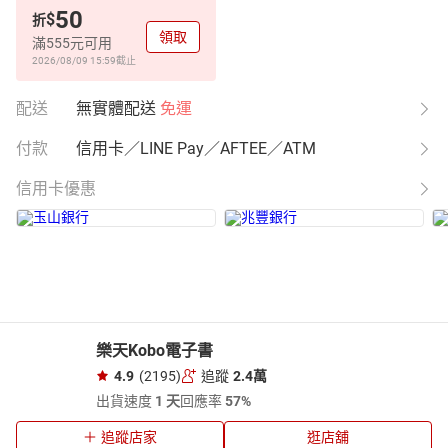
50
$
折
領取
滿555元可用
2026/08/09 15:59
截止
配送
無實體配送
免運
付款
信用卡／LINE Pay／AFTEE／ATM
信用卡優惠
樂天Kobo電子書
4.9
(2195)
追蹤
2.4萬
出貨速度
1 天
回應率
57%
追蹤店家
逛店舖