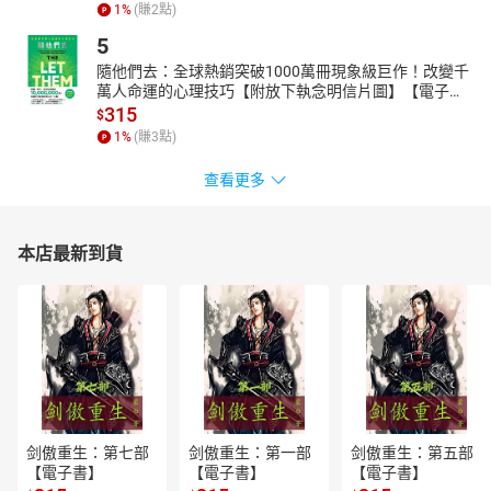
1
%
(賺
2
點)
物館的相關知識。
5
這次我將聚焦在世界上單一館藏最多的超人氣博物館「大英博物
隨他們去：全球熱銷突破1000萬冊現象級巨作！改變千
館」。帶你從博物館本身的建築看起，認識創辦人和全球第一座國
萬人命運的心理技巧【附放下執念明信片圖】【電子
立博物館創立的故事。再跟你一起進入展廳，走進看得見的世界
書】
315
$
史，踏入橫跨200多萬年的人類發展過程，用聲音來趟大英博物館巡
1
%
(賺
3
點)
禮，來聽聽這裡有哪些厲害的地方和有趣的故事！
★ 課程內容設計
查看更多
【Point1】走進看得見的世界史
一次收集5大洲7大文明+受歡迎主題展館
本店最新到貨
隨時隨地環遊世界、穿梭萬年人類文明史
【Point2】涵蓋各種面向的藏品！不只有趣，更是有料
從皇宮到庶民
•貴族的餐桌上，有艘會演奏放炮的精緻機械鐘錶帆船！
•吃得起蕎麥麵就買得起的浮世繪。
有歡樂也有悲傷的故事
•找錘子卻挖到大寶藏！一夜變人生勝利組。
剑傲重生：第七部
剑傲重生：第一部
剑傲重生：第五部
•「英國的圖坦卡門」第一發現者，卻被屏除在外名不見經傳。
【電子書】
【電子書】
【電子書】