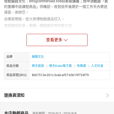
信給遍路文化：info@ontheroad.today索取講義；信中須截圖「我
的書櫃中該課程商品」供確認，收到信件後將於一個工作天內寄送
講義，謝謝您。
由專家帶路，從大英博物館展品切入，
挖掘趣味故事，解鎖一種認識世界的新方式
★ 「一生一定要去的景點」大英博物館特色
不只單一館藏最多（800萬件）、人氣 No.1（每年600萬遊客），
查看更多
它更將全球文物蒐羅在內，逛一館就能環遊世界，絕對是你的博物
館入門首選！
品牌
遍路文化
知名館藏包含：
古埃及象形文字翻譯機－羅賽塔石碑
商品分類
樂天首頁
樂天Kobo電子書
有聲書
人文社會
讓人又怕又愛看的木乃伊
商品貨號(SKU)
8b67512e-201c-3cab-af37-b5b19f724f79
應從希臘搬來的帕德嫩神廟石雕
一年僅開放六週的神品《女史箴圖》
《博物館驚魂夜》的 Dum Dum－謎之摩艾
退換貨須知
日本境外收藏最多的浮世繪……等
每件藏品的背後
本店熱銷商品
都蘊藏豐富的內涵和神奇密碼
排名期間：2026/8/2 - 2026/8/8