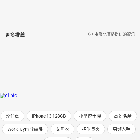
只存在傳說中的台灣原住民織品
貼近當代的展覽，Ex. 找「酸民」擔任共同策展人、掀起排隊
人潮的「日本漫畫展」
❤ 破百人購課解鎖－可以色色 ❤ 只有老司機才能進入的淫穢文物密
更多推薦
由飛比價格提供的資訊
室
★ 課程亮點
世界三大博物館之一╳博物館科普第一粉專 －強強聯手，親
近博物館的首選。
最全面介紹大英博物館的內容 －從建築外觀、創立史，到經
典館藏，還有冷僻稀奇的展品，都可一次擁有。
歷史瞌睡蟲福音 －沒有冗長的歷史解說或專業術語，而是用
貼近生活的用語、有趣的故事引你入門。
宛如一座知識寶庫 －內容涵蓋文化、歷史、宗教、神話傳
說、考古、藝術、建築、政治、經濟、性別、博物館學等層
面。
煙仔虎
iPhone 13 128GB
小型挖土機
高雄名產
滿足所有人的好奇心 －包含各年齡層、各種程度的青少年和
大人，無須基礎都可以輕鬆進入。
World Gym 教練課
女睡衣
招財長夾
男懶人鞋
想怎麼聽，就怎麼聽！ －購買即可不限次數永久收聽。 －各