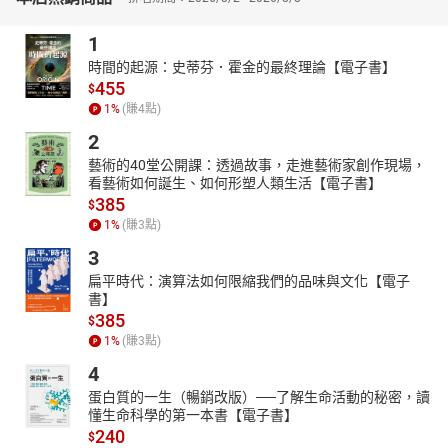
而且出乎想像地生動有趣
1
例如：小小一顆、長相萌萌的「路易斯西洋棋」
時間的起源：史蒂芬．霍金的最終理論【電子書】
•最初是由母牛發現的文物？
455
$
•《哈利波特》巫師棋原型就是它？
1
%
(賺
4
點)
•材質是……抹香鯨牙齒？
2
•不到10公分高就要價2千多萬！
藝術的40堂公開課：透過故事，走進藝術家創作現場，
看藝術如何誕生、如何形塑人類生活【電子書】
•從一組棋就能看見中世紀歐洲的社會階級！
385
$
•顛覆當時北歐只有野蠻維京人的印象！
1
%
(賺
3
點)
★ 講師簡介｜郭怡汝（超人氣粉專「不務正業的博物館吧」版主）
3
由博物館專家擔任你的個人導覽員
扁平時代：演算法如何限縮我們的品味與文化【電子
精選50件大英必看展品，帶你由外而內，全方面破解
書】
385
•畢業於臺灣大學歷史學系、碩士及博士就讀英國萊斯特大學博物館
$
研究所
1
%
(賺
3
點)
•曾任金門歷史民俗博物館館長
4
•暢銷書籍《博物館與它的產地》作者
蛋白質的一生（暢銷改版）──了解生命活動的秘密，讀
懂生命科學的第一本書【電子書】
嗨，我是怡汝，平常經營粉絲專頁「不務正業的博物館吧」，分享
240
$
世界各地博物館的最新消息，也用貼近生活和口語化的方式科普博