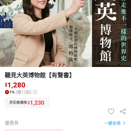
日本購物
電子/紙本書
HOT
聽見大英博物館【有聲書】
1,280
$
1%
(賺12點)
1,230
$
折扣後價格
優惠券
一鍵全領