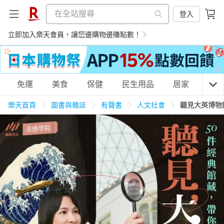
登入
立即加入樂天會員，讓您邊購物邊賺點數！
購物網分類
免運
美食
保健
民生用品
居家
3C
樂天首頁
圖書與雜誌
有聲書
人文社會
聽見大英博物
天天免運
美食蛋糕
養生保健
民生用品
居家生活
3C家電
運動休閒
親子玩具
女裝
男裝
化妝保養
情趣用品