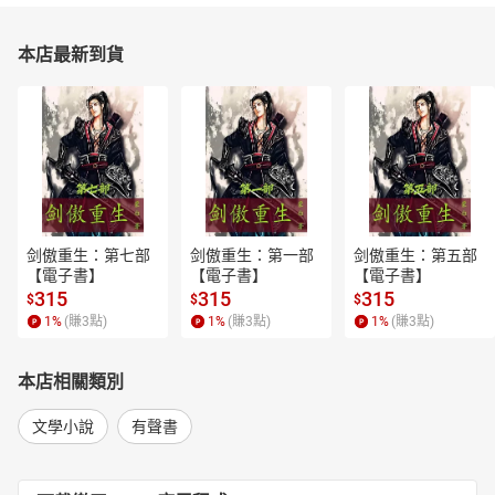
本店最新到貨
剑傲重生：第七部
剑傲重生：第一部
剑傲重生：第五部
【電子書】
【電子書】
【電子書】
315
315
315
$
$
$
1
%
(賺
3
點)
1
%
(賺
3
點)
1
%
(賺
3
點)
本店相關類別
文學小說
有聲書