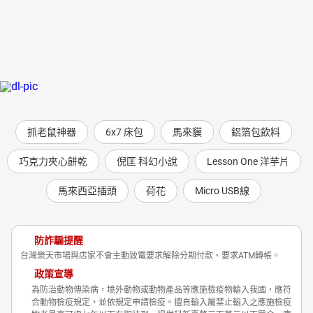
抓老鼠神器
6x7 床包
馬來貘
鋁箔包飲料
巧克力夾心餅乾
倪匡 科幻小說
Lesson One 洋芋片
馬來西亞插頭
荷花
Micro USB線
防詐騙提醒
台灣樂天市場與店家不會主動致電要求解除分期付款、要求ATM轉帳。
政策宣導
為防治動物傳染病，境外動物或動物產品等應施檢疫物輸入我國，應符
合動物檢疫規定，並依規定申請檢疫。擅自輸入屬禁止輸入之應施檢疫