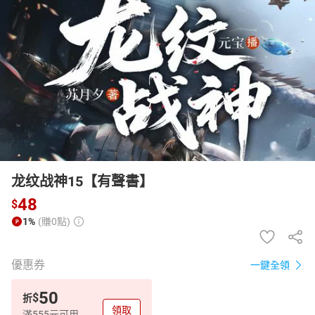
日本購物
電子/紙本書
HOT
龙纹战神15【有聲書】
48
$
1%
(賺0點)
優惠券
一鍵全領
50
$
折
領取
滿555元可用