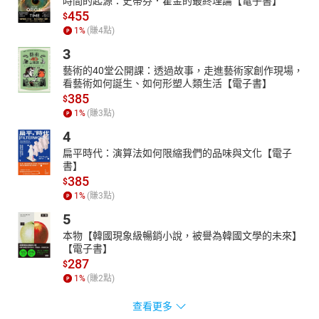
時間的起源：史蒂芬．霍金的最終理論【電子書】
455
$
1
%
(賺
4
點)
3
藝術的40堂公開課：透過故事，走進藝術家創作現場，
看藝術如何誕生、如何形塑人類生活【電子書】
385
$
1
%
(賺
3
點)
4
扁平時代：演算法如何限縮我們的品味與文化【電子
書】
385
$
1
%
(賺
3
點)
5
本物【韓國現象級暢銷小說，被譽為韓國文學的未來】
【電子書】
287
$
1
%
(賺
2
點)
查看更多