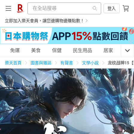
登入
立即加入樂天會員，讓您邊購物邊賺點數！
購物網分類
免運
美食
保健
民生用品
居家
3C
樂天首頁
圖書與雜誌
有聲書
文學小說
龙纹战神15
天天免運
美食蛋糕
養生保健
民生用品
居家生活
3C家電
運動休閒
親子玩具
女裝
男裝
化妝保養
情趣用品