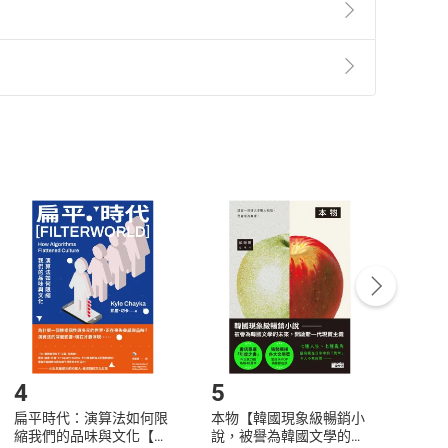
準則
第
2
條第
5
款之規定，「非以有形媒介提供之數位
，不適用消保法第
19
條第
1
項七日內無條件退貨之規
非以有形媒介提供之數位內容，消費者同意若訂購後
付款
方式
完成
訂單
中點選「瀏覽訂單明細」
>
「申請取消訂單
/
退
Payment
Complete
/退貨。
登入帳號，下載書籍後看書
4
5
6
扁平時代：演算法如何限
本物【韓國現象級暢銷小
蛋白
縮我們的品味與文化【電
說，被譽為韓國文學的未
版）─