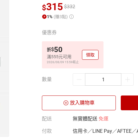
315
$
$
332
1%
(賺3點)
優惠券
50
$
折
領取
滿555元可用
2026/08/09 15:59
截止
數量
放入購物車
配送
無實體配送
免運
付款
信用卡／LINE Pay／AFTEE／