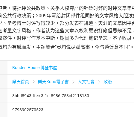
卫者，将批评公共政策、关乎人权尊严的针砭时弊的时评文章集中
响公共行政决策；2009年写给封闭邮件组同好的文章风格大胆
说、备考博士时评写得较少，部分发表在凯迪、天涯的文章因平台关
考量文字风格，作者认为这些文章以权利意识打底但思辨不足，收录
权案件，时评写作基本中断，期间多为代理笔记备忘，不予收录
章均为有感而发，主题契合"灵均说尽孤高事，全与逍遥意不同"
Bouden House 博登书屋
樂天首頁
樂天Kobo電子書
人文社會
政治
8bbd8943-ffec-3f1d-8986-758cf2118130
9798902570523