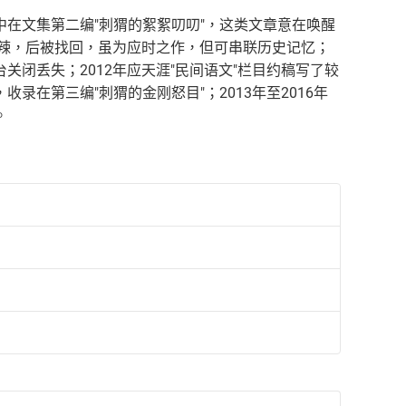
在文集第二编"刺猬的絮絮叨叨"，这类文章意在唤醒
泼辣，后被找回，虽为应时之作，但可串联历史记忆；
闭丢失；2012年应天涯"民间语文"栏目约稿写了较
在第三编"刺猬的金刚怒目"；2013年至2016年
。
。