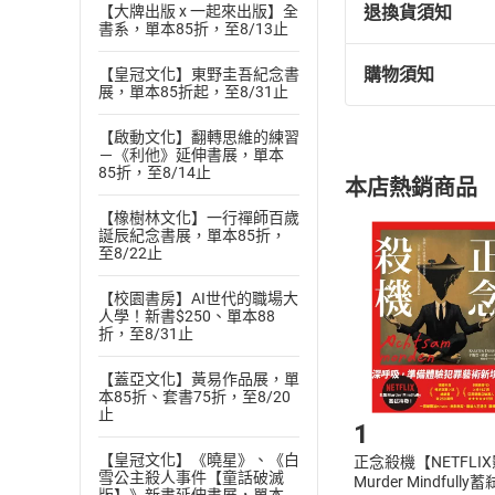
退換貨須知
【大牌出版 x 一起來出版】全
書系，單本85折，至8/13止
購物須知
【皇冠文化】東野圭吾紀念書
退換貨規定：
展，單本85折起，至8/31止
(
一
)
依
消費
【啟動文化】翻轉思維的練習
內容或一經提
－《利他》延伸書展，單本
購書須知
定。
85折，至8/14止
本店熱銷商品
(
二
)
消費者
【橡樹林文化】一行禪師百歲
且已下載
/
存
挑選
商
誕辰紀念書展，單本85折，
至8/22止
退貨方式：您
Choose
貨」，本店鋪
【校園書房】AI世代的職場大
請注意，樂天
人學！新書$250、單本88
購書後，
折，至8/31止
【蓋亞文化】黃易作品展，單
Step1
本85折、套書75折，至8/20
止
1
【皇冠文化】《曉星》、《白
正念殺機【NETFLI
雪公主殺人事件【童話破滅
Murder Mindfully