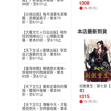
版】》新書延伸書展，單本
發】【電子書】
308
$
88折，至8/31止
1
%
(賺
3
點)
【尖端出版】每月漫畫名家推
薦：高橋留美子，單本75
折，至8/31止
本店最新到貨
【大雁文化 x 日出出版】陪你
找到情緒出口，心理勵志書
展，單本85折，至9/10止
【天下生活 x 康健出版】享受
自己喜歡的生活，單本85
折，至9/15止
付款方
【臺灣商務】解碼歷史書展~
穿梭時空的閱讀冒險，單本
85折，至8/31止
ATM轉帳、信用卡
剑傲重生：第七部【
【天下文化】重新定義你的價
值，職場升級展，單本88
書】
折，至8/31止
315
$
1
%
(賺
3
點)
【天下文化】理解今天，才能
預見明天。世界變局展，單本