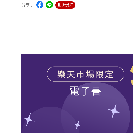
分享：
賺分紅