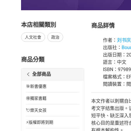
本店相關類別
商品詳情
人文社會
政治
作者：
刘书庆 L
出版社：
Bou
出版日期：202
商品分類
語言：中文
ISBN：97989
全部商品
檔案格式：EP
閱讀裝置：閱讀器
🎯新書優惠
🉐獨家書籍
本文作者以刺猬自
考文字结集出版。
💘樂天女孩
短平快、缺乏深入
⚡版權即將到期
核心目的是重述符
有根本解构性。