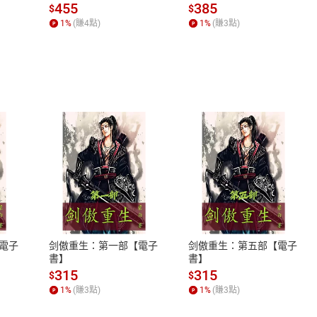
場，看藝術如何誕生、如
455
385
$
$
何形塑人類生活【電子
1
%
(賺
4
點)
1
%
(賺
3
點)
書】
式
退換貨規範
、LINE PAY、AFTEE
本店是否提供消費者保護法七日猶
之權利，遽消費者保護法及通訊交
電子
剑傲重生：第一部【電子
剑傲重生：第五部【電子
除權合理例外情事適用準則，依商
書】
書】
質各有不同規定。詳細退換貨說明
315
315
$
$
照各商品說明。
1
%
(賺
3
點)
1
%
(賺
3
點)
詳細說明