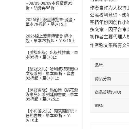
⭐08/03-08/09本週精選85
作者自许为人权捍
折，領券再85折
公民权利意识、影
2026線上漫畫博覽會-漫畫，
空档年份因创作小
單本79折起，至8/15止
多文章，因平台审查
2026線上漫畫博覽會-輕小
初作者主要代理人
說，單本79折起，至8/15止
作者称文集所有文
【臉譜出版】出版社推薦，單
本85折，至8/8止
品牌
【皇冠文化】哈利波特繁體中
文版系列，單本88折，套書
82折起，至8/31止
商品分類
【高寶書版】馬伯庸《桃花源
商品貨號(SKU)
沒事兒》系列延伸書展，單本
85折起，至8/25止
ISBN
【小角落文化】閱來閱好玩，
暑期書展，單本82折，至
8/16止