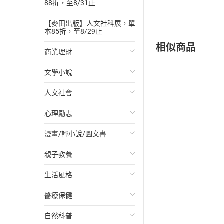
88折，至8/31止
【麥田出版】人文社科展，單
本85折，至8/29止
相似商品
商業理財
文學小說
投資理財
人文社會
經濟/趨勢
歐美文學
心理勵志
財務/金融
日本文學
國際關係
漫畫/輕小說/圖文書
管理/領導
韓國文學
政治
心靈成長/情緒
親子教養
職場工作術
華文文學
社會科學
人際關係
輕小說
生活風格
成功法
經典文學
台灣/中國歷史
兩性關係
奇幻/科幻
教育現場
醫療保健
行銷/廣告
成長/家庭生活小說
日/韓歷史
心理學
愛情故事
兒童文學/故事
飲食/食譜
自然科普
傳記
懸疑/推理小說
其他歷史/史學
職場/社會寫實
兒童科普/學習
健身/美顏
健康/養生