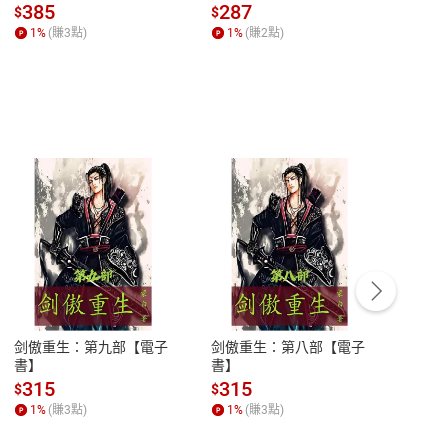
子書】
來】【電子書】
秘密
385
287
24
$
$
$
一本
1
%
(賺
3
點)
1
%
(賺
2
點)
1
%
客服資訊
豫期
服務時間：週一到週五 10:00-12:00、
易解
13:00-17:00 (國定假日及例假日休息)
剑傲重生：第九部【電子
剑傲重生：第八部【電子
潜水史
品性
客服電話：0080-1857077
書】
書】
andari
al) Sc
請參
客服信箱：
聯絡店家
315
315
13
$
$
$
r【電
1
%
(賺
3
點)
1
%
(賺
3
點)
1
%