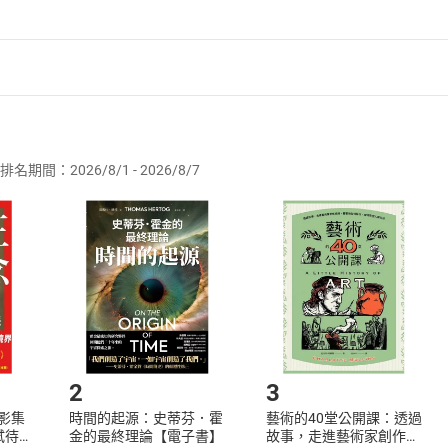
者保護法
第
19
條第
1
項後段
暨
通訊交易解除權合理例外情事適用
供即為完成之線上服務，經消費者事先同意始提供。」 之商品
排名期間：2026/8/1 - 2026/8/7
訂購本店鋪之商品即代表知悉本店鋪所銷售之商品為電子書，屬
取電子書，不得請求退貨退款。
品
放入
購物車
登入
帳號
欲取消訂單或辦理退貨時，請登入樂天市場，並於「我的訂單」
Shopping cart
Login
將依您的申請進行審核，待審核通過後將為您辦理退款事宜。
市場須以整筆訂單為單位進行取消/退貨，恕無法以單支商品取消
如何開始使用？
.選擇閱讀載具
Step2.
2
3
X影集
時間的起源：史蒂芬．霍
藝術的40堂公開課：透過
蓄弒待
金的最終理論【電子書】
故事，走進藝術家創作現