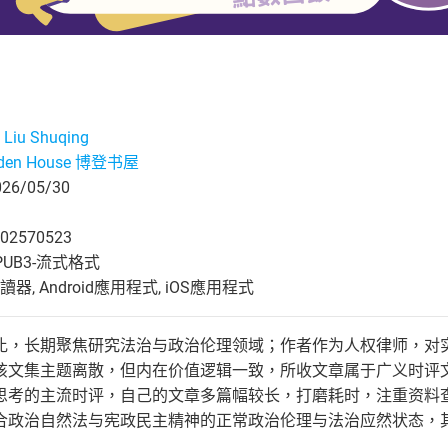
iu Shuqing
den House 博登书屋
6/05/30
02570523
UB3-流式格式
, Android應用程式, iOS應用程式
比，长期聚焦研究法治与政治伦理领域；作者作为人权律师，对
该文集主题离散，但内在价值逻辑一致，所收文章属于广义时评
思考的主流时评，自己的文章多篇幅较长，打磨耗时，注重资料
合政治自然法与宪政民主精神的正常政治伦理与法治应然状态，