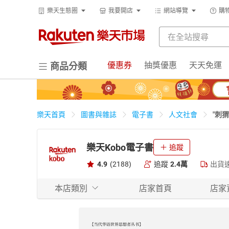
樂天生態圈
我要開店
網站導覽
購
優惠券
抽獎優惠
天天免運
商品分類
"刺
樂天首頁
圖書與雜誌
電子書
人文社會
樂天Kobo電子書
追蹤
4.9
(2188)
追蹤
2.4萬
出貨
本店類別
店家首頁
店家