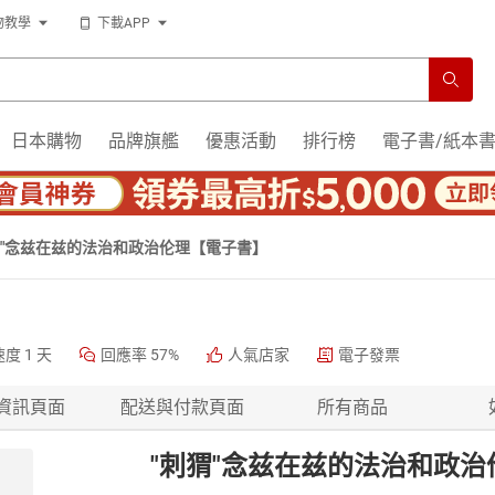
物教學
下載APP
日本購物
品牌旗艦
優惠活動
排行榜
電子書/紙本
猬"念兹在兹的法治和政治伦理【電子書】
速度
1 天
回應率
57%
人氣店家
電子發票
資訊頁面
配送與付款頁面
所有商品
"刺猬"念兹在兹的法治和政